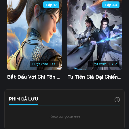
Tập 17
Tập 40
Tập 109
Tập 110
Tập 111
Tập 112
Tập 113
Tập 114
Tập 115
Tập 116
Tập 117
Tập 118
Tập 119
Tập 120
Tập 121
Tập 122
Tập 123
Lượt xem:
1.199
Lượt xem:
3.632
Tập 124
Tập 125
Tập 126
Bắt Đầu Với Chí Tôn Đan Điền
Tu Tiên Giả Đại Chiến Siêu Năng Lực 3D
Tập 127
Tập 128
Tập 129
Tập 130
Tập 131
Tập 132
PHIM ĐÃ LƯU
Tập 133
Tập 134
Tập 135
Chưa lưu phim nào
Tập 136
Tập 137
Tập 138