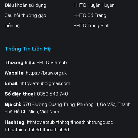
Điều khoản sử dụng
HHTQ Huyền Huyễn
Tập 262
Tập 263
Tập 264
Câu hỏi thường gặp
HHTQ Cổ Trang
Tập 265
Tập 266
Tập 267
Liên hệ
HHTQ Trùng Sinh
Tập 268
Tập 269
Tập 270
Thông Tin Liên Hệ
Tập 271
Tập 272
Tập 273
Tập 274
Tập 275
Tập 276
Thương hiệu:
HHTQ Vietsub
Website
:
https://braw.org.uk
Tập 277
Tập 278
Tập 279
Email
:
hhtqvietsub@gmail.com
Tập 280
Tập 281
Tập 282
Số điện thoại
: 0359 549 740
Tập 283
Tập 284
Tập 285
Địa chỉ:
670 Đường Quang Trung, Phường 11, Gò Vấp, Thành
phố Hồ Chí Minh, Việt Nam
Tập 286
Tập 287
Tập 288
Hashtag
: #hhtqvietsub #hhtq #hoathinhtrungquoc
#hoathinh #hh3d #hoathinh3d
Tập 289
Tập 290
Tập 291