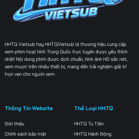
Tập 232
Tập 233
Tập 234
Tập 235
Tập 236
Tập 237
Tập 238
Tập 239
Tập 240
HHTQ Vietsub
hay HHTQVietsub là thương hiệu cung cấp
Tập 241
Tập 242
Tập 243
xem phim hoạt hình Trung Quốc trực tuyến được yêu thích
nhất! Nội dung phim được dịch chuẩn, hình ảnh HD sắc nét,
Tập 244
Tập 245
Tập 246
xem mượt trên nhiều thiết bị, mang đến trải nghiệm giải trí
trọn vẹn cho người xem.
Tập 247
Tập 248
Tập 249
Tập 250
Tập 251
Tập 252
Tập 253
Tập 254
Tập 255
Thông Tin Website
Thể Loại HHTQ
Tập 256
Tập 257
Tập 258
Giới thiệu
HHTQ Tu Tiên
Tập 259
Tập 260
Tập 261
Chính sách bảo mật
HHTQ Hành Động