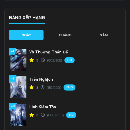
Tập 139
Tập 140
Tập 141
Tập 142
Tập 143
Tập 144
BẢNG XẾP HẠNG
Tập 145
Tập 146
Tập 147
NGÀY
THÁNG
NĂM
Tập 148
Tập 149
Tập 150
#1
Vô Thượng Thần Đế
Tập 151
Tập 152
Tập 153
HD
5
(602/632)
Tập 154
Tập 155
Tập 156
#2
Tiên Nghịch
Tập 157
Tập 158
Tập 159
FHD
3
(152/200)
Tập 160
Tập 161
Tập 162
Tập 163
Tập 164
Tập 165
#3
Linh Kiếm Tôn
HD
5
(660/660)
Tập 166
Tập 167
Tập 168