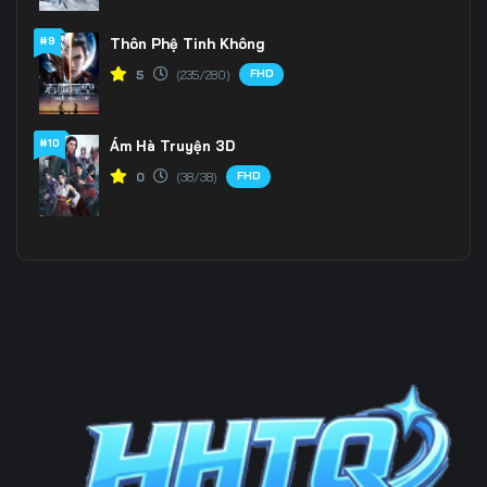
#9
Thôn Phệ Tinh Không
Tập 202
Tập 203
Tập 204
FHD
5
(235/280)
Tập 205
Tập 206
Tập 207
Tập 208
Tập 209
Tập 210
#10
Ám Hà Truyện 3D
FHD
0
(38/38)
Tập 211
Tập 212
Tập 213
Tập 214
Tập 215
Tập 216
Tập 217
Tập 218
Tập 219
Tập 220
Tập 221
Tập 222
Tập 223
Tập 224
Tập 225
Tập 226
Tập 227
Tập 228
Tập 229
Tập 230
Tập 231