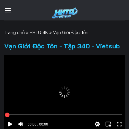
Bỏ
qua
nội
dung
Trang chủ
»
HHTQ 4K
»
Vạn Giới Độc Tôn
Vạn Giới Độc Tôn - Tập 340 - Vietsub
00:00 / 00:00