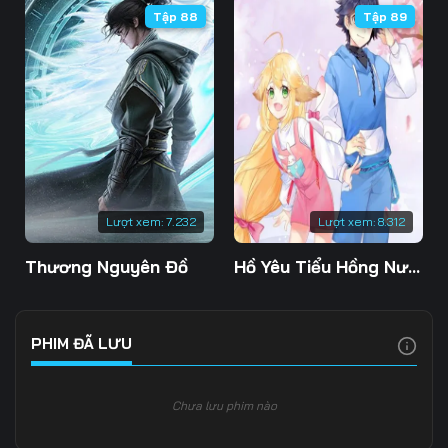
Tập 88
Tập 89
Tập 109
Tập 110
Tập 111
Tập 112
Tập 113
Tập 114
Tập 115
Tập 116
Tập 117
Tập 118
Tập 119
Tập 120
Tập 121
Tập 122
Tập 123
Lượt xem:
7.232
Lượt xem:
8.312
Tập 124
Tập 125
Tập 126
Thương Nguyên Đồ
Hồ Yêu Tiểu Hồng Nương
Tập 127
Tập 128
Tập 129
Tập 130
Tập 131
Tập 132
PHIM ĐÃ LƯU
Tập 133
Tập 134
Tập 135
Chưa lưu phim nào
Tập 136
Tập 137
Tập 138