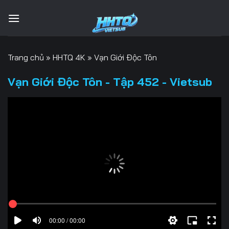
Bỏ
qua
nội
dung
Trang chủ
»
HHTQ 4K
»
Vạn Giới Độc Tôn
Vạn Giới Độc Tôn - Tập 452 - Vietsub
00:00 / 00:00