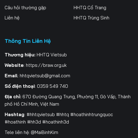
Câu hỏi thường gặp
HHTQ Cổ Trang
Tập 202
Tập 203
Tập 204
Liên hệ
HHTQ Trùng Sinh
Tập 205
Tập 206
Tập 207
Tập 208
Tập 209
Tập 210
Thông Tin Liên Hệ
Tập 211
Tập 212
Tập 213
Thương hiệu:
HHTQ Vietsub
Website
:
https://braw.org.uk
Tập 214
Tập 215
Tập 216
Email
:
hhtqvietsub@gmail.com
Tập 217
Tập 218
Tập 219
Số điện thoại
: 0359 549 740
Tập 220
Tập 221
Tập 222
Địa chỉ:
670 Đường Quang Trung, Phường 11, Gò Vấp, Thành
phố Hồ Chí Minh, Việt Nam
Tập 223
Tập 224
Tập 225
Hashtag
: #hhtqvietsub #hhtq #hoathinhtrungquoc
Tập 226
Tập 227
Tập 228
#hoathinh #hh3d #hoathinh3d
Tele liên hệ: @MaiBinhKim
Tập 229
Tập 230
Tập 231