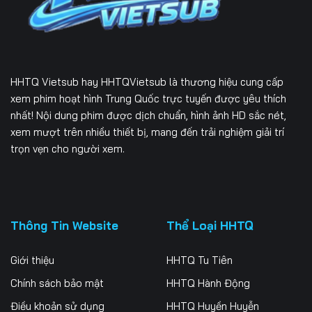
Tập 169
Tập 170
Tập 171
Tập 172
Tập 173
Tập 174
Tập 175
Tập 176
Tập 177
HHTQ Vietsub
hay HHTQVietsub là thương hiệu cung cấp
Tập 178
Tập 179
Tập 180
xem phim hoạt hình Trung Quốc trực tuyến được yêu thích
nhất! Nội dung phim được dịch chuẩn, hình ảnh HD sắc nét,
Tập 181
Tập 182
Tập 183
xem mượt trên nhiều thiết bị, mang đến trải nghiệm giải trí
trọn vẹn cho người xem.
Tập 184
Tập 185
Tập 186
Tập 187
Tập 188
Tập 189
Tập 190
Tập 191
Tập 192
Thông Tin Website
Thể Loại HHTQ
Tập 193
Tập 194
Tập 195
Giới thiệu
HHTQ Tu Tiên
Tập 196
Tập 197
Tập 198
Chính sách bảo mật
HHTQ Hành Động
Điều khoản sử dụng
HHTQ Huyền Huyễn
Tập 199
Tập 200
Tập 201