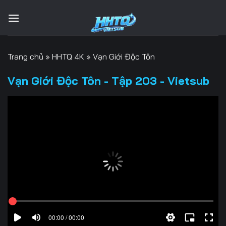
Bỏ
qua
nội
dung
Trang chủ
»
HHTQ 4K
»
Vạn Giới Độc Tôn
Vạn Giới Độc Tôn - Tập 203 - Vietsub
00:00 / 00:00