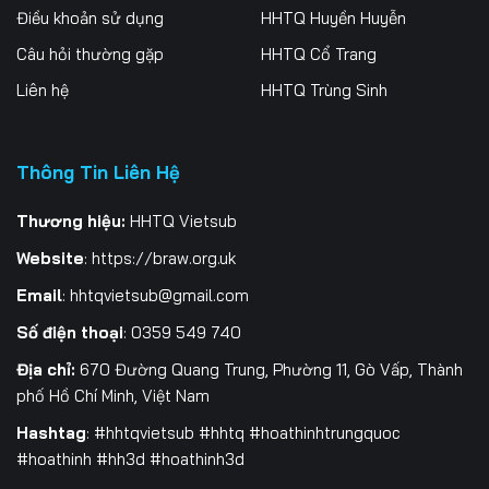
Điều khoản sử dụng
HHTQ Huyền Huyễn
Tập 262
Tập 263
Tập 264
Câu hỏi thường gặp
HHTQ Cổ Trang
Tập 265
Tập 266
Tập 267
Liên hệ
HHTQ Trùng Sinh
Tập 268
Tập 269
Tập 270
Thông Tin Liên Hệ
Tập 271
Tập 272
Tập 273
Tập 274
Tập 275
Tập 276
Thương hiệu:
HHTQ Vietsub
Website
:
https://braw.org.uk
Tập 277
Tập 278
Tập 279
Email
:
hhtqvietsub@gmail.com
Tập 280
Tập 281
Tập 282
Số điện thoại
: 0359 549 740
Tập 283
Tập 284
Tập 285
Địa chỉ:
670 Đường Quang Trung, Phường 11, Gò Vấp, Thành
phố Hồ Chí Minh, Việt Nam
Tập 286
Tập 287
Tập 288
Hashtag
: #hhtqvietsub #hhtq #hoathinhtrungquoc
#hoathinh #hh3d #hoathinh3d
Tập 289
Tập 290
Tập 291