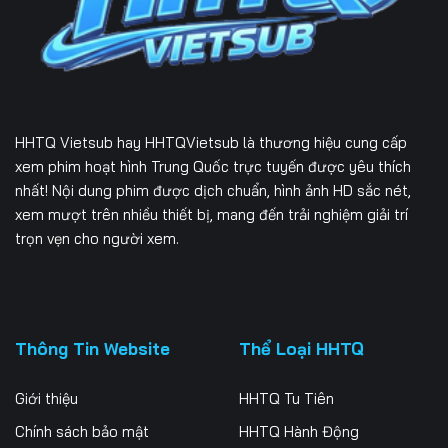
Tập 232
Tập 233
Tập 234
Tập 235
Tập 236
Tập 237
Tập 238
Tập 239
Tập 240
HHTQ Vietsub
hay HHTQVietsub là thương hiệu cung cấp
Tập 241
Tập 242
Tập 243
xem phim hoạt hình Trung Quốc trực tuyến được yêu thích
nhất! Nội dung phim được dịch chuẩn, hình ảnh HD sắc nét,
Tập 244
Tập 245
Tập 246
xem mượt trên nhiều thiết bị, mang đến trải nghiệm giải trí
trọn vẹn cho người xem.
Tập 247
Tập 248
Tập 249
Tập 250
Tập 251
Tập 252
Tập 253
Tập 254
Tập 255
Thông Tin Website
Thể Loại HHTQ
Tập 256
Tập 257
Tập 258
Giới thiệu
HHTQ Tu Tiên
Tập 259
Tập 260
Tập 261
Chính sách bảo mật
HHTQ Hành Động