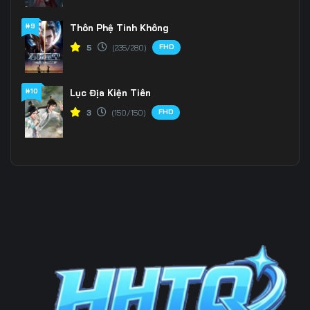
#9
Thôn Phệ Tinh Không
Tập 202
Tập 203
Tập 204
FHD
5
(235/280)
Tập 205
Tập 206
Tập 207
Tập 208
Tập 209
Tập 210
#10
Lục Địa Kiện Tiên
FHD
3
(150/150)
Tập 211
Tập 212
Tập 213
Tập 214
Tập 215
Tập 216
Tập 217
Tập 218
Tập 219
Tập 220
Tập 221
Tập 222
Tập 223
Tập 224
Tập 225
Tập 226
Tập 227
Tập 228
Tập 229
Tập 230
Tập 231