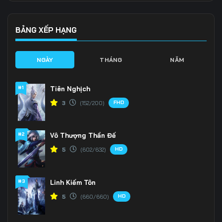
Tập 139
Tập 140
Tập 141
Tập 142
Tập 143
Tập 144
BẢNG XẾP HẠNG
Tập 145
Tập 146
Tập 147
NGÀY
THÁNG
NĂM
Tập 148
Tập 149
Tập 150
#1
Tiên Nghịch
Tập 151
Tập 152
Tập 153
FHD
3
(152/200)
Tập 154
Tập 155
Tập 156
#2
Vô Thượng Thần Đế
Tập 157
Tập 158
Tập 159
HD
5
(602/632)
Tập 160
Tập 161
Tập 162
Tập 163
Tập 164
Tập 165
#3
Linh Kiếm Tôn
HD
5
(660/660)
Tập 166
Tập 167
Tập 168