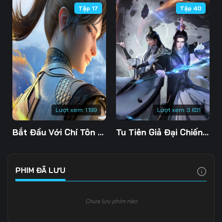
Tập 17
Tập 40
Tập 109
Tập 110
Tập 111
Tập 112
Tập 113
Tập 114
Tập 115
Tập 116
Tập 117
Tập 118
Tập 119
Tập 120
Tập 121
Tập 122
Tập 123
Lượt xem:
1.199
Lượt xem:
3.631
Tập 124
Tập 125
Tập 126
Bắt Đầu Với Chí Tôn Đan Điền
Tu Tiên Giả Đại Chiến Siêu Năng Lực 3D
Tập 127
Tập 128
Tập 129
Tập 130
Tập 131
Tập 132
PHIM ĐÃ LƯU
Tập 133
Tập 134
Tập 135
Chưa lưu phim nào
Tập 136
Tập 137
Tập 138