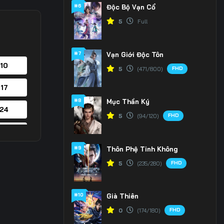
#6
Độc Bộ Vạn Cổ
5
Full
#7
Vạn Giới Độc Tôn
 10
FHD
5
(471/800)
 17
#8
Mục Thần Ký
 24
FHD
5
(94/120)
 31
#9
Thôn Phệ Tinh Không
 38
FHD
5
(235/280)
 45
#10
Già Thiên
 52
FHD
0
(174/180)
 59