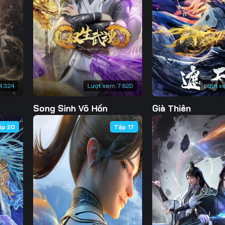
Tập 133
Tập 134
Tập 135
Tập 
Tập 140
Tập 141
Tập 142
Tập 
Tập 147
Tập 148
Tập 149
Tập 
Tập 154
Tập 155
Tập 156
Tập 
4.324
Lượt xem:
7.620
Lượt x
Tập 161
Tập 162
Tập 163
Tập 
Song Sinh Võ Hồn
Già Thiên
Tập 168
Tập 169
Tập 170
Tập 
ập 20
Tập 17
Tập 175
Tập 176
Tập 177
Tập 
Tập 182
Tập 183
Tập 184
Tập 
Tập 189
Tập 190
Tập 191
Tập 
Tập 196
Tập 197
Tập 198
Tập 