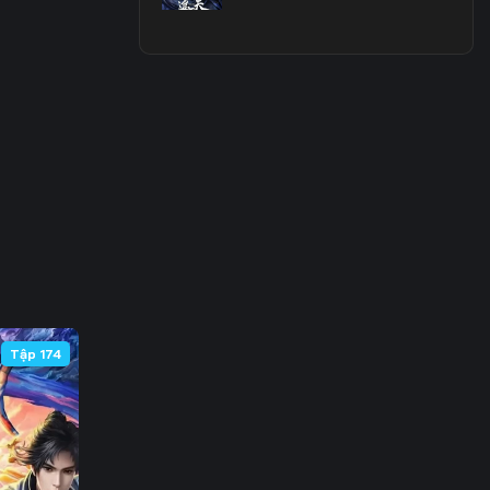
 66
 73
 80
 87
 94
101
108
Tập 174
115
122
129