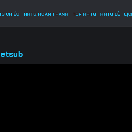
G CHIẾU
HHTQ HOÀN THÀNH
TOP HHTQ
HHTQ LẺ
LỊ
ietsub