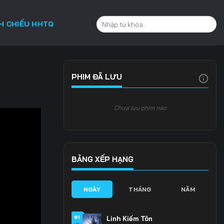
CH CHIẾU HHTQ
PHIM ĐÃ LƯU
Chưa lưu phim nào
BẢNG XẾP HẠNG
NGÀY
THÁNG
NĂM
#1
Linh Kiếm Tôn