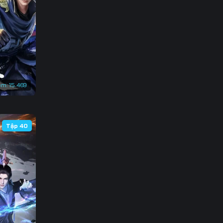
136
143
150
157
em:
15.469
164
171
Tập 40
178
185
192
199