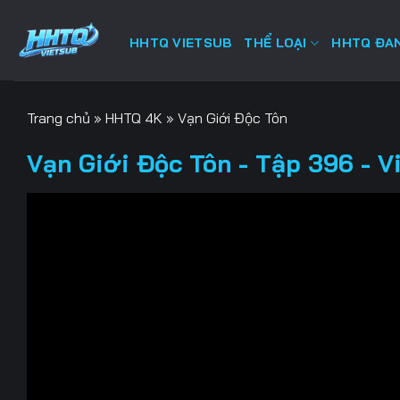
Bỏ
qua
HHTQ VIETSUB
THỂ LOẠI
HHTQ ĐAN
nội
dung
Trang chủ
»
HHTQ 4K
»
Vạn Giới Độc Tôn
Vạn Giới Độc Tôn - Tập 396 - V