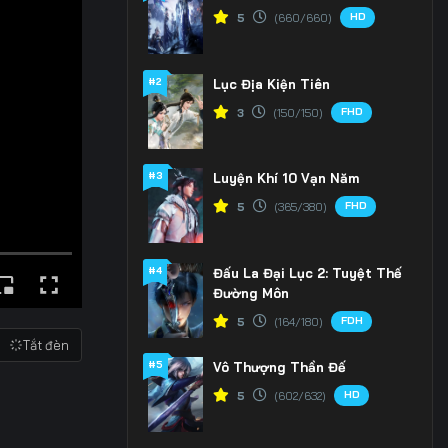
HD
5
(660/660)
#2
Lục Địa Kiện Tiên
FHD
3
(150/150)
#3
Luyện Khí 10 Vạn Năm
FHD
5
(365/380)
#4
Đấu La Đại Lục 2: Tuyệt Thế
Đường Môn
FDH
5
(164/180)
Tắt đèn
#5
Vô Thượng Thần Đế
HD
5
(602/632)