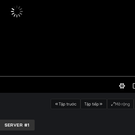
Tập trước
Tập tiếp
Mở rộng
SERVER #1