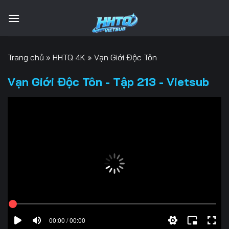
Bỏ
qua
nội
dung
Trang chủ
»
HHTQ 4K
»
Vạn Giới Độc Tôn
Vạn Giới Độc Tôn - Tập 213 - Vietsub
00:00 / 00:00