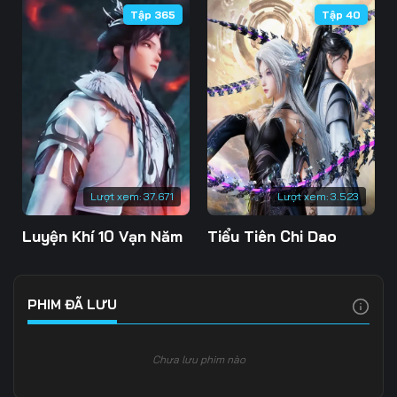
Tập 365
Tập 40
Tập 109
Tập 110
Tập 111
Tập 112
Tập 113
Tập 114
Tập 115
Tập 116
Tập 117
Tập 118
Tập 119
Tập 120
Tập 121
Tập 122
Tập 123
Lượt xem:
37.671
Lượt xem:
3.523
Tập 124
Tập 125
Tập 126
Luyện Khí 10 Vạn Năm
Tiểu Tiên Chi Dao
Tập 127
Tập 128
Tập 129
Tập 130
Tập 131
Tập 132
PHIM ĐÃ LƯU
Tập 133
Tập 134
Tập 135
Chưa lưu phim nào
Tập 136
Tập 137
Tập 138