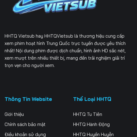
Tập 169
Tập 170
Tập 171
Tập 172
Tập 173
Tập 174
Tập 175
Tập 176
Tập 177
HHTQ Vietsub
hay HHTQVietsub là thương hiệu cung cấp
Tập 178
Tập 179
Tập 180
xem phim hoạt hình Trung Quốc trực tuyến được yêu thích
nhất! Nội dung phim được dịch chuẩn, hình ảnh HD sắc nét,
Tập 181
Tập 182
Tập 183
xem mượt trên nhiều thiết bị, mang đến trải nghiệm giải trí
trọn vẹn cho người xem.
Tập 184
Tập 185
Tập 186
Tập 187
Tập 188
Tập 189
Tập 190
Tập 191
Tập 192
Thông Tin Website
Thể Loại HHTQ
Tập 193
Tập 194
Tập 195
Giới thiệu
HHTQ Tu Tiên
Tập 196
Tập 197
Tập 198
Chính sách bảo mật
HHTQ Hành Động
Điều khoản sử dụng
HHTQ Huyền Huyễn
Tập 199
Tập 200
Tập 201