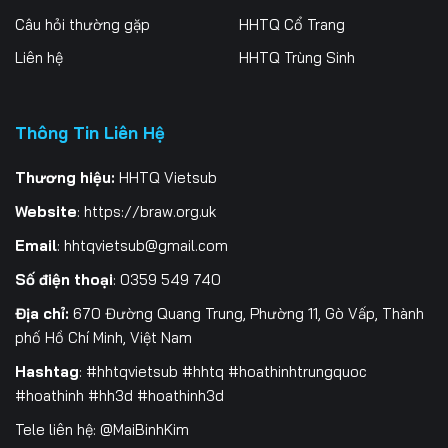
Câu hỏi thường gặp
HHTQ Cổ Trang
Tập 202
Tập 203
Tập 204
Liên hệ
HHTQ Trùng Sinh
Tập 205
Tập 206
Tập 207
Tập 208
Tập 209
Tập 210
Thông Tin Liên Hệ
Tập 211
Tập 212
Tập 213
Thương hiệu:
HHTQ Vietsub
Website
:
https://braw.org.uk
Tập 214
Tập 215
Tập 216
Email
:
hhtqvietsub@gmail.com
Tập 217
Tập 218
Tập 219
Số điện thoại
: 0359 549 740
Tập 220
Tập 221
Tập 222
Địa chỉ:
670 Đường Quang Trung, Phường 11, Gò Vấp, Thành
phố Hồ Chí Minh, Việt Nam
Tập 223
Tập 224
Tập 225
Hashtag
: #hhtqvietsub #hhtq #hoathinhtrungquoc
Tập 226
Tập 227
Tập 228
#hoathinh #hh3d #hoathinh3d
Tele liên hệ: @MaiBinhKim
Tập 229
Tập 230
Tập 231