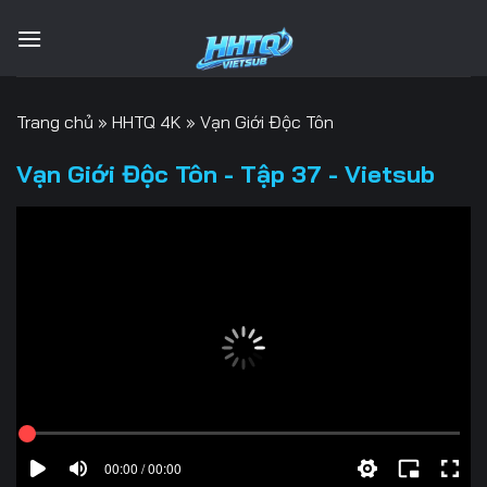
Bỏ
qua
nội
dung
Trang chủ
»
HHTQ 4K
»
Vạn Giới Độc Tôn
Vạn Giới Độc Tôn - Tập 37 - Vietsub
00:00 / 00:00