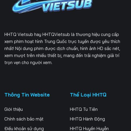
Tập 169
Tập 170
Tập 171
Tập 172
Tập 173
Tập 174
Tập 175
Tập 176
Tập 177
HHTQ Vietsub
hay HHTQVietsub là thương hiệu cung cấp
Tập 178
Tập 179
Tập 180
xem phim hoạt hình Trung Quốc trực tuyến được yêu thích
nhất! Nội dung phim được dịch chuẩn, hình ảnh HD sắc nét,
Tập 181
Tập 182
Tập 183
xem mượt trên nhiều thiết bị, mang đến trải nghiệm giải trí
trọn vẹn cho người xem.
Tập 184
Tập 185
Tập 186
Tập 187
Tập 188
Tập 189
Tập 190
Tập 191
Tập 192
Thông Tin Website
Thể Loại HHTQ
Tập 193
Tập 194
Tập 195
Giới thiệu
HHTQ Tu Tiên
Tập 196
Tập 197
Tập 198
Chính sách bảo mật
HHTQ Hành Động
Điều khoản sử dụng
HHTQ Huyền Huyễn
Tập 199
Tập 200
Tập 201