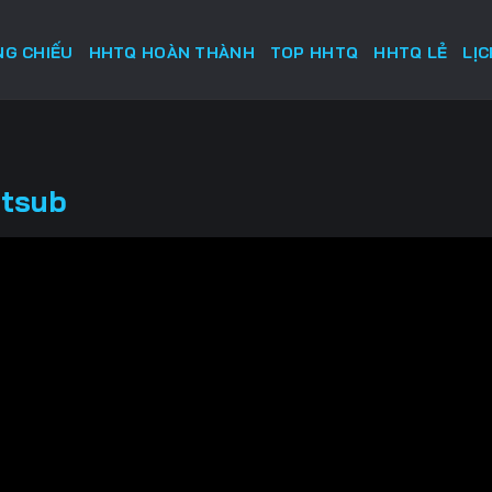
G CHIẾU
HHTQ HOÀN THÀNH
TOP HHTQ
HHTQ LẺ
LỊ
etsub