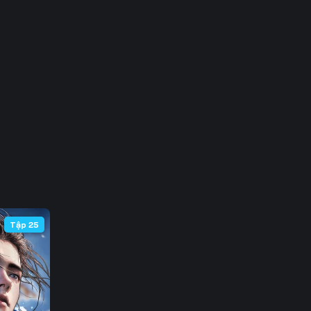
 66
 73
 80
 87
 94
101
108
Tập 25
115
122
129