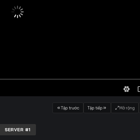
Tập trước
Tập tiếp
Mở rộng
SERVER #1