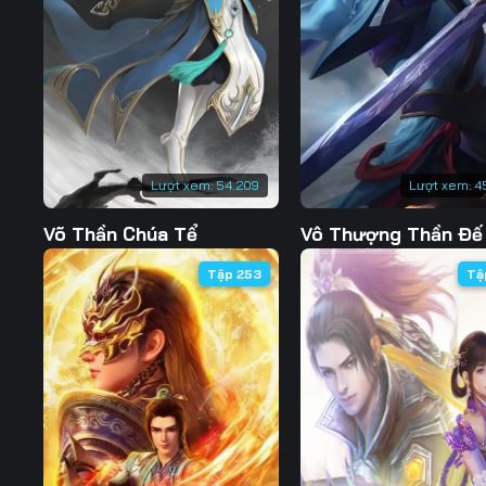
Tập 130
Tập 131
Tập 132
Tập 137
Tập 138
Tập 139
Tập 144
Tập 145
Tập 146
Tập 151
Tập 152
Tập 153
Lượt xem:
54.209
Lượt xem:
4
Tập 158
Tập 159
Tập 160
Võ Thần Chúa Tể
Vô Thượng Thần Đế
Tập 165
Tập 166
Tập 167
Tập 253
Tậ
Tập 172
Tập 173
Tập 174
Tập 179
Tập 180
Tập 181
Tập 186
Tập 187
Tập 188
Tập 193
Tập 194
Tập 195