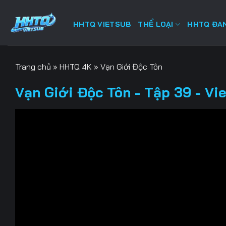
Bỏ
qua
HHTQ VIETSUB
THỂ LOẠI
HHTQ ĐAN
nội
dung
Trang chủ
»
HHTQ 4K
»
Vạn Giới Độc Tôn
Vạn Giới Độc Tôn - Tập 39 - Vi