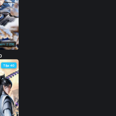
136
143
150
157
xem:
2.238
164
D
171
Tập 40
178
185
192
199