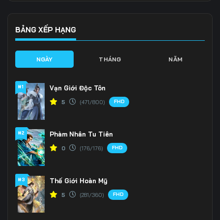
Tập 139
Tập 140
Tập 141
Tập 142
Tập 143
Tập 144
BẢNG XẾP HẠNG
Tập 145
Tập 146
Tập 147
NGÀY
THÁNG
NĂM
Tập 148
Tập 149
Tập 150
#1
Vạn Giới Độc Tôn
Tập 151
Tập 152
Tập 153
FHD
5
(471/800)
Tập 154
Tập 155
Tập 156
#2
Phàm Nhân Tu Tiên
Tập 157
Tập 158
Tập 159
FHD
0
(176/176)
Tập 160
Tập 161
Tập 162
Tập 163
Tập 164
Tập 165
#3
Thế Giới Hoàn Mỹ
FHD
5
(281/360)
Tập 166
Tập 167
Tập 168