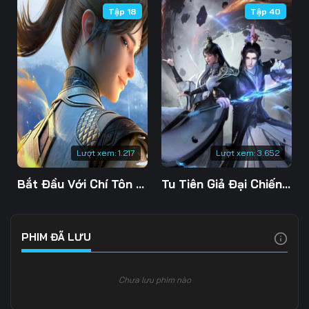
Tập 18
Tập 40
Tập 109
Tập 110
Tập 111
Tập 112
Tập 113
Tập 114
Tập 115
Tập 116
Tập 117
Tập 118
Tập 119
Tập 120
Tập 121
Tập 122
Tập 123
Lượt xem:
1.217
Lượt xem:
3.652
Tập 124
Tập 125
Tập 126
Bắt Đầu Với Chí Tôn Đan Điền
Tu Tiên Giả Đại Chiến Siêu Năng Lực 3D
Tập 127
Tập 128
Tập 129
Tập 130
Tập 131
Tập 132
PHIM ĐÃ LƯU
Tập 133
Tập 134
Tập 135
Chưa lưu phim nào
Tập 136
Tập 137
Tập 138