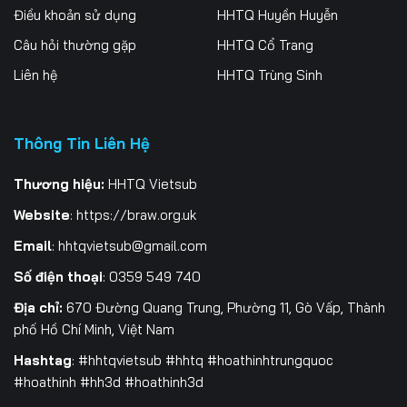
Điều khoản sử dụng
HHTQ Huyền Huyễn
Tập 262
Tập 263
Tập 264
Câu hỏi thường gặp
HHTQ Cổ Trang
Tập 265
Tập 266
Tập 267
Liên hệ
HHTQ Trùng Sinh
Tập 268
Tập 269
Tập 270
Thông Tin Liên Hệ
Tập 271
Tập 272
Tập 273
Tập 274
Tập 275
Tập 276
Thương hiệu:
HHTQ Vietsub
Website
:
https://braw.org.uk
Tập 277
Tập 278
Tập 279
Email
:
hhtqvietsub@gmail.com
Tập 280
Tập 281
Tập 282
Số điện thoại
: 0359 549 740
Tập 283
Tập 284
Tập 285
Địa chỉ:
670 Đường Quang Trung, Phường 11, Gò Vấp, Thành
phố Hồ Chí Minh, Việt Nam
Tập 286
Tập 287
Tập 288
Hashtag
: #hhtqvietsub #hhtq #hoathinhtrungquoc
#hoathinh #hh3d #hoathinh3d
Tập 289
Tập 290
Tập 291