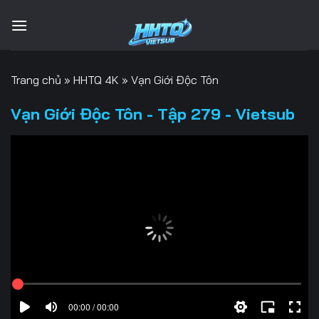
Bỏ
qua
nội
dung
Trang chủ
»
HHTQ 4K
»
Vạn Giới Độc Tôn
Vạn Giới Độc Tôn - Tập 279 - Vietsub
00:00 / 00:00