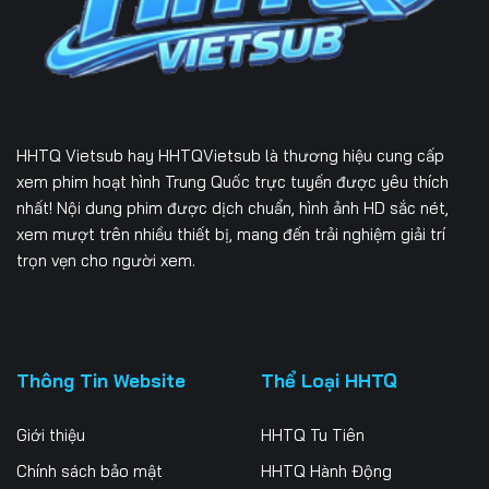
Tập 232
Tập 233
Tập 234
Tập 235
Tập 236
Tập 237
Tập 238
Tập 239
Tập 240
HHTQ Vietsub
hay HHTQVietsub là thương hiệu cung cấp
Tập 241
Tập 242
Tập 243
xem phim hoạt hình Trung Quốc trực tuyến được yêu thích
nhất! Nội dung phim được dịch chuẩn, hình ảnh HD sắc nét,
Tập 244
Tập 245
Tập 246
xem mượt trên nhiều thiết bị, mang đến trải nghiệm giải trí
trọn vẹn cho người xem.
Tập 247
Tập 248
Tập 249
Tập 250
Tập 251
Tập 252
Tập 253
Tập 254
Tập 255
Thông Tin Website
Thể Loại HHTQ
Tập 256
Tập 257
Tập 258
Giới thiệu
HHTQ Tu Tiên
Tập 259
Tập 260
Tập 261
Chính sách bảo mật
HHTQ Hành Động