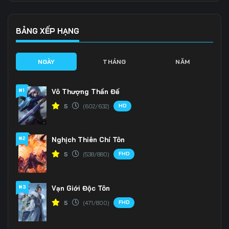
Tập 139
Tập 140
Tập 141
Tập 142
Tập 143
Tập 144
BẢNG XẾP HẠNG
Tập 145
Tập 146
Tập 147
NGÀY
THÁNG
NĂM
Tập 148
Tập 149
Tập 150
#1
Vô Thượng Thần Đế
Tập 151
Tập 152
Tập 153
HD
5
(602/632)
Tập 154
Tập 155
Tập 156
#2
Nghịch Thiên Chí Tôn
Tập 157
Tập 158
Tập 159
FHD
5
(538/880)
Tập 160
Tập 161
Tập 162
Tập 163
Tập 164
Tập 165
#3
Vạn Giới Độc Tôn
FHD
5
(471/800)
Tập 166
Tập 167
Tập 168