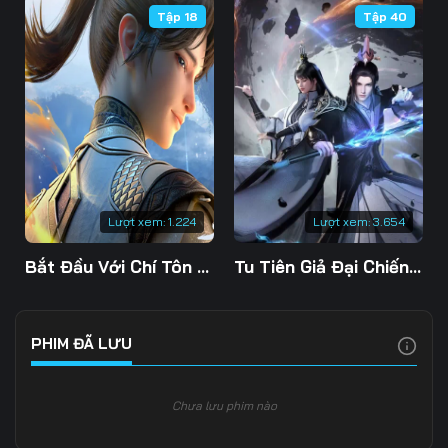
Tập 18
Tập 40
Tập 109
Tập 110
Tập 111
Tập 112
Tập 113
Tập 114
Tập 115
Tập 116
Tập 117
Tập 118
Tập 119
Tập 120
Tập 121
Tập 122
Tập 123
Lượt xem:
1.224
Lượt xem:
3.654
Tập 124
Tập 125
Tập 126
Bắt Đầu Với Chí Tôn Đan Điền
Tu Tiên Giả Đại Chiến Siêu Năng Lực 3D
Tập 127
Tập 128
Tập 129
Tập 130
Tập 131
Tập 132
PHIM ĐÃ LƯU
Tập 133
Tập 134
Tập 135
Chưa lưu phim nào
Tập 136
Tập 137
Tập 138