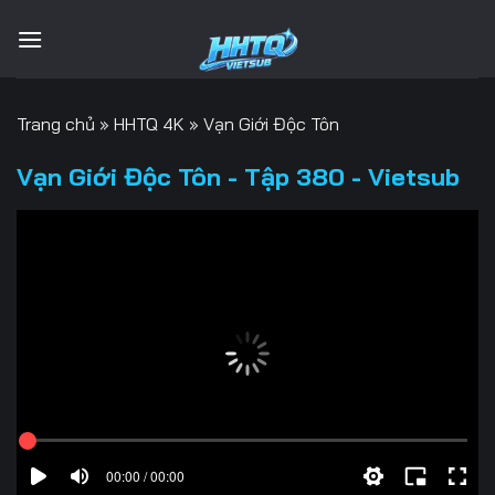
Bỏ
qua
nội
dung
Trang chủ
»
HHTQ 4K
»
Vạn Giới Độc Tôn
Vạn Giới Độc Tôn - Tập 380 - Vietsub
00:00 / 00:00