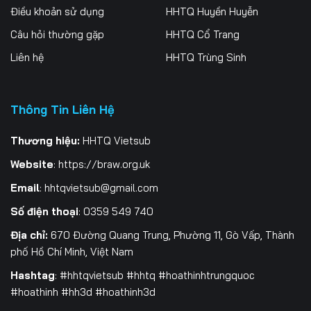
Điều khoản sử dụng
HHTQ Huyền Huyễn
Tập 262
Tập 263
Tập 264
Câu hỏi thường gặp
HHTQ Cổ Trang
Tập 265
Tập 266
Tập 267
Liên hệ
HHTQ Trùng Sinh
Tập 268
Tập 269
Tập 270
Thông Tin Liên Hệ
Tập 271
Tập 272
Tập 273
Tập 274
Tập 275
Tập 276
Thương hiệu:
HHTQ Vietsub
Website
:
https://braw.org.uk
Tập 277
Tập 278
Tập 279
Email
:
hhtqvietsub@gmail.com
Tập 280
Tập 281
Tập 282
Số điện thoại
: 0359 549 740
Tập 283
Tập 284
Tập 285
Địa chỉ:
670 Đường Quang Trung, Phường 11, Gò Vấp, Thành
phố Hồ Chí Minh, Việt Nam
Tập 286
Tập 287
Tập 288
Hashtag
: #hhtqvietsub #hhtq #hoathinhtrungquoc
#hoathinh #hh3d #hoathinh3d
Tập 289
Tập 290
Tập 291