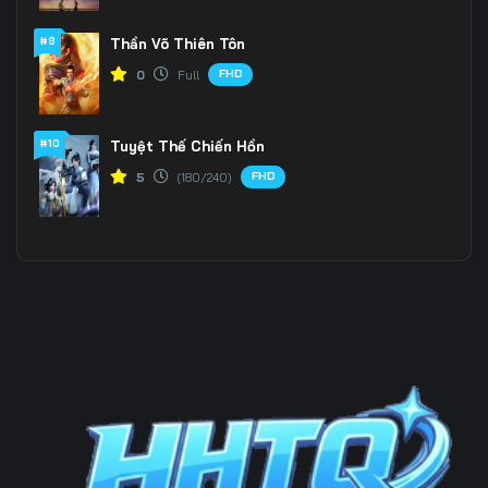
#9
Thần Võ Thiên Tôn
Tập 202
Tập 203
Tập 204
FHD
0
Full
Tập 205
Tập 206
Tập 207
Tập 208
Tập 209
Tập 210
#10
Tuyệt Thế Chiến Hồn
FHD
5
(180/240)
Tập 211
Tập 212
Tập 213
Tập 214
Tập 215
Tập 216
Tập 217
Tập 218
Tập 219
Tập 220
Tập 221
Tập 222
Tập 223
Tập 224
Tập 225
Tập 226
Tập 227
Tập 228
Tập 229
Tập 230
Tập 231