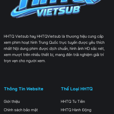
Tập 232
Tập 233
Tập 234
Tập 235
Tập 236
Tập 237
Tập 238
Tập 239
Tập 240
HHTQ Vietsub
hay HHTQVietsub là thương hiệu cung cấp
Tập 241
Tập 242
Tập 243
xem phim hoạt hình Trung Quốc trực tuyến được yêu thích
nhất! Nội dung phim được dịch chuẩn, hình ảnh HD sắc nét,
Tập 244
Tập 245
Tập 246
xem mượt trên nhiều thiết bị, mang đến trải nghiệm giải trí
trọn vẹn cho người xem.
Tập 247
Tập 248
Tập 249
Tập 250
Tập 251
Tập 252
Tập 253
Tập 254
Tập 255
Thông Tin Website
Thể Loại HHTQ
Tập 256
Tập 257
Tập 258
Giới thiệu
HHTQ Tu Tiên
Tập 259
Tập 260
Tập 261
Chính sách bảo mật
HHTQ Hành Động