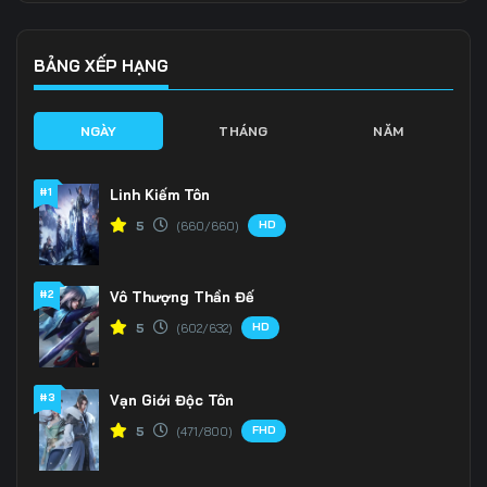
Tập 139
Tập 140
Tập 141
Tập 142
Tập 143
Tập 144
BẢNG XẾP HẠNG
Tập 145
Tập 146
Tập 147
NGÀY
THÁNG
NĂM
Tập 148
Tập 149
Tập 150
#1
Linh Kiếm Tôn
Tập 151
Tập 152
Tập 153
HD
5
(660/660)
Tập 154
Tập 155
Tập 156
#2
Vô Thượng Thần Đế
Tập 157
Tập 158
Tập 159
HD
5
(602/632)
Tập 160
Tập 161
Tập 162
Tập 163
Tập 164
Tập 165
#3
Vạn Giới Độc Tôn
FHD
5
(471/800)
Tập 166
Tập 167
Tập 168