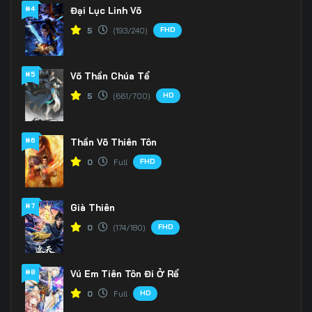
Tập 169
Tập 170
Tập 171
#4
Đại Lục Linh Võ
FHD
5
(193/240)
Tập 172
Tập 173
Tập 174
Tập 175
Tập 176
Tập 177
#5
Võ Thần Chúa Tể
Tập 178
Tập 179
Tập 180
HD
5
(661/700)
Tập 181
Tập 182
Tập 183
#6
Thần Võ Thiên Tôn
Tập 184
Tập 185
Tập 186
FHD
0
Full
Tập 187
Tập 188
Tập 189
#7
Già Thiên
Tập 190
Tập 191
Tập 192
FHD
0
(174/180)
Tập 193
Tập 194
Tập 195
#8
Vú Em Tiên Tôn Đi Ở Rể
Tập 196
Tập 197
Tập 198
HD
0
Full
Tập 199
Tập 200
Tập 201