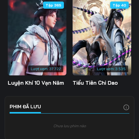
Tập 365
Tập 40
Tập 109
Tập 110
Tập 111
Tập 112
Tập 113
Tập 114
Tập 115
Tập 116
Tập 117
Tập 118
Tập 119
Tập 120
Tập 121
Tập 122
Tập 123
Lượt xem:
37.722
Lượt xem:
3.535
Tập 124
Tập 125
Tập 126
Luyện Khí 10 Vạn Năm
Tiểu Tiên Chi Dao
Tập 127
Tập 128
Tập 129
Tập 130
Tập 131
Tập 132
PHIM ĐÃ LƯU
Tập 133
Tập 134
Tập 135
Chưa lưu phim nào
Tập 136
Tập 137
Tập 138