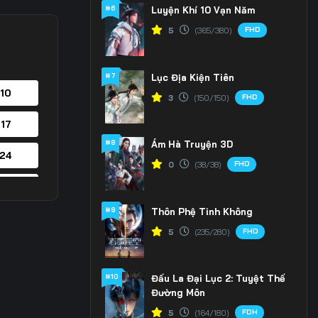
#6
Luyện Khí 10 Vạn Năm
FHD
5
(365/380)
#7
Lục Địa Kiện Tiên
 10
FHD
3
(150/150)
 17
#8
Ám Hà Truyện 3D
 24
FHD
0
(38/38)
 31
#9
Thôn Phệ Tinh Không
 38
FHD
5
(235/280)
 45
#10
Đấu La Đại Lục 2: Tuyệt Thế
 52
Đường Môn
 59
FDH
5
(164/180)