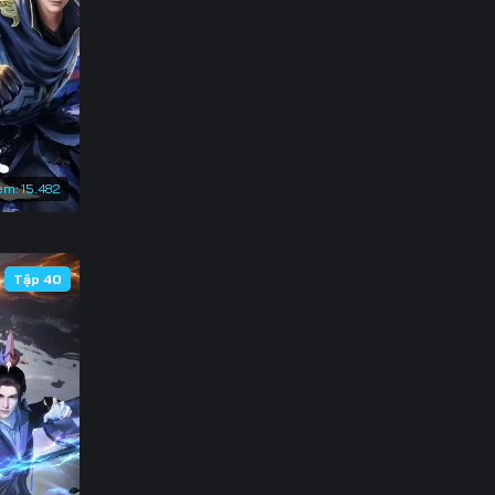
136
143
150
157
em:
15.482
164
171
Tập 40
178
185
192
199