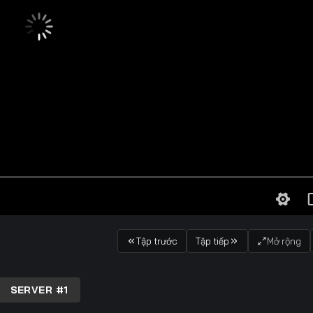
Tập trước
Tập tiếp
Mở rộng
SERVER #1