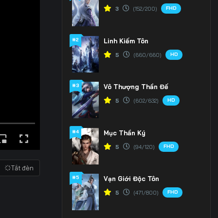
FHD
3
(152/200)
#2
Linh Kiếm Tôn
HD
5
(660/660)
#3
Vô Thượng Thần Đế
HD
5
(602/632)
#4
Mục Thần Ký
FHD
5
(94/120)
Tắt đèn
#5
Vạn Giới Độc Tôn
FHD
5
(471/800)