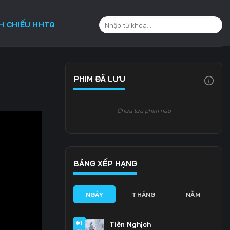
CH CHIẾU HHTQ
PHIM ĐÃ LƯU
Chưa lưu phim nào
BẢNG XẾP HẠNG
NGÀY
THÁNG
NĂM
#1
Tiên Nghịch