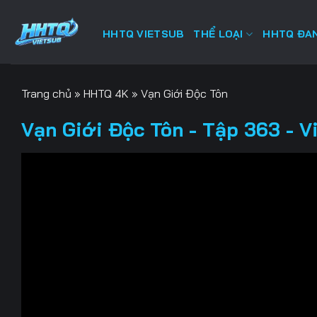
Bỏ
qua
HHTQ VIETSUB
THỂ LOẠI
HHTQ ĐAN
nội
dung
Trang chủ
»
HHTQ 4K
»
Vạn Giới Độc Tôn
Vạn Giới Độc Tôn - Tập 363 - V