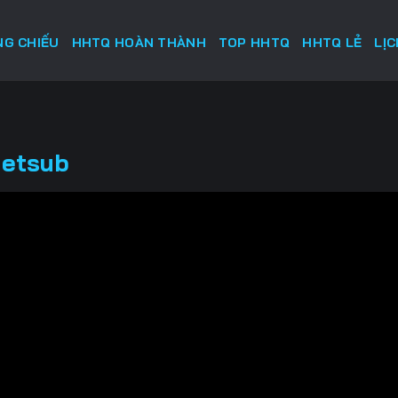
G CHIẾU
HHTQ HOÀN THÀNH
TOP HHTQ
HHTQ LẺ
LỊ
ietsub