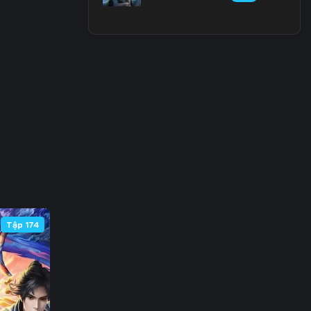
 66
 73
 80
 87
 94
101
108
Tập 174
115
122
129