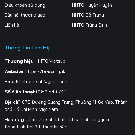
Điều khoản sử dụng
HHTQ Huyền Huyễn
Tập 262
Tập 263
Tập 264
Câu hỏi thường gặp
HHTQ Cổ Trang
Tập 265
Tập 266
Tập 267
Liên hệ
HHTQ Trùng Sinh
Tập 268
Tập 269
Tập 270
Thông Tin Liên Hệ
Tập 271
Tập 272
Tập 273
Tập 274
Tập 275
Tập 276
Thương hiệu:
HHTQ Vietsub
Website
:
https://braw.org.uk
Tập 277
Tập 278
Tập 279
Email
:
hhtqvietsub@gmail.com
Tập 280
Tập 281
Tập 282
Số điện thoại
: 0359 549 740
Tập 283
Tập 284
Tập 285
Địa chỉ:
670 Đường Quang Trung, Phường 11, Gò Vấp, Thành
phố Hồ Chí Minh, Việt Nam
Tập 286
Tập 287
Tập 288
Hashtag
: #hhtqvietsub #hhtq #hoathinhtrungquoc
#hoathinh #hh3d #hoathinh3d
Tập 289
Tập 290
Tập 291