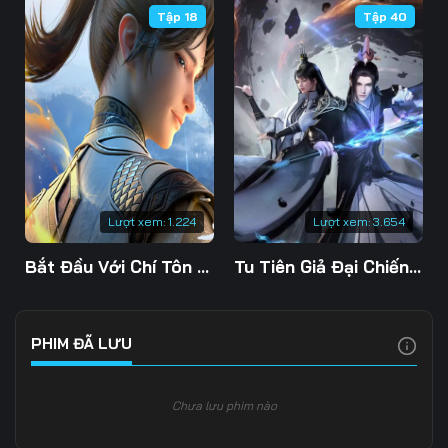
Tập 18
Tập 40
Tập 109
Tập 110
Tập 111
Tập 112
Tập 113
Tập 114
Tập 115
Tập 116
Tập 117
Tập 118
Tập 119
Tập 120
Tập 121
Tập 122
Tập 123
Lượt xem:
1.224
Lượt xem:
3.654
Tập 124
Tập 125
Tập 126
Bắt Đầu Với Chí Tôn Đan Điền
Tu Tiên Giả Đại Chiến Siêu Năng Lực 3D
Tập 127
Tập 128
Tập 129
Tập 130
Tập 131
Tập 132
PHIM ĐÃ LƯU
Tập 133
Tập 134
Tập 135
Chưa lưu phim nào
Tập 136
Tập 137
Tập 138