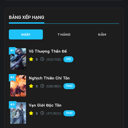
Tập 139
Tập 140
Tập 141
Tập 142
Tập 143
Tập 144
BẢNG XẾP HẠNG
Tập 145
Tập 146
Tập 147
NGÀY
THÁNG
NĂM
Tập 148
Tập 149
Tập 150
#1
Vô Thượng Thần Đế
Tập 151
Tập 152
Tập 153
HD
5
(602/632)
Tập 154
Tập 155
Tập 156
#2
Nghịch Thiên Chí Tôn
Tập 157
Tập 158
Tập 159
FHD
5
(538/880)
Tập 160
Tập 161
Tập 162
Tập 163
Tập 164
Tập 165
#3
Vạn Giới Độc Tôn
FHD
5
(471/800)
Tập 166
Tập 167
Tập 168