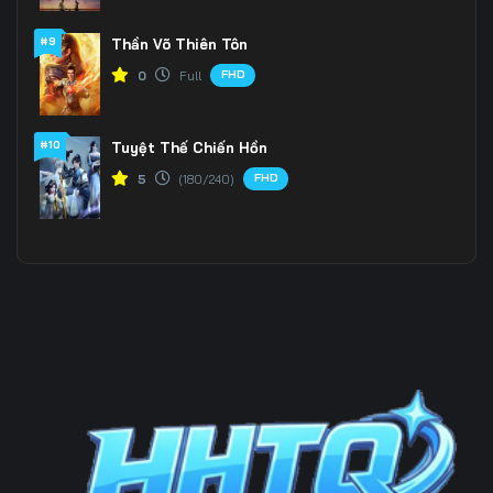
#9
Thần Võ Thiên Tôn
Tập 202
Tập 203
Tập 204
FHD
0
Full
Tập 205
Tập 206
Tập 207
Tập 208
Tập 209
Tập 210
#10
Tuyệt Thế Chiến Hồn
FHD
5
(180/240)
Tập 211
Tập 212
Tập 213
Tập 214
Tập 215
Tập 216
Tập 217
Tập 218
Tập 219
Tập 220
Tập 221
Tập 222
Tập 223
Tập 224
Tập 225
Tập 226
Tập 227
Tập 228
Tập 229
Tập 230
Tập 231