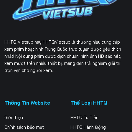
Tập 232
Tập 233
Tập 234
Tập 235
Tập 236
Tập 237
Tập 238
Tập 239
Tập 240
HHTQ Vietsub
hay HHTQVietsub là thương hiệu cung cấp
Tập 241
Tập 242
Tập 243
xem phim hoạt hình Trung Quốc trực tuyến được yêu thích
nhất! Nội dung phim được dịch chuẩn, hình ảnh HD sắc nét,
Tập 244
Tập 245
Tập 246
xem mượt trên nhiều thiết bị, mang đến trải nghiệm giải trí
trọn vẹn cho người xem.
Tập 247
Tập 248
Tập 249
Tập 250
Tập 251
Tập 252
Tập 253
Tập 254
Tập 255
Thông Tin Website
Thể Loại HHTQ
Tập 256
Tập 257
Tập 258
Giới thiệu
HHTQ Tu Tiên
Tập 259
Tập 260
Tập 261
Chính sách bảo mật
HHTQ Hành Động