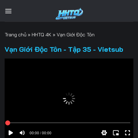
Bỏ
qua
nội
dung
Trang chủ
»
HHTQ 4K
»
Vạn Giới Độc Tôn
Vạn Giới Độc Tôn - Tập 35 - Vietsub
00:00 / 00:00