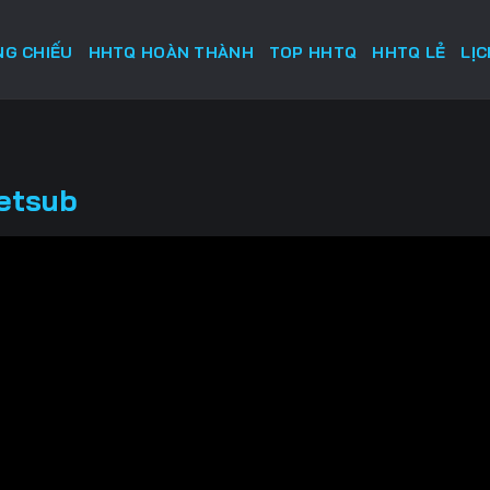
G CHIẾU
HHTQ HOÀN THÀNH
TOP HHTQ
HHTQ LẺ
LỊ
ietsub