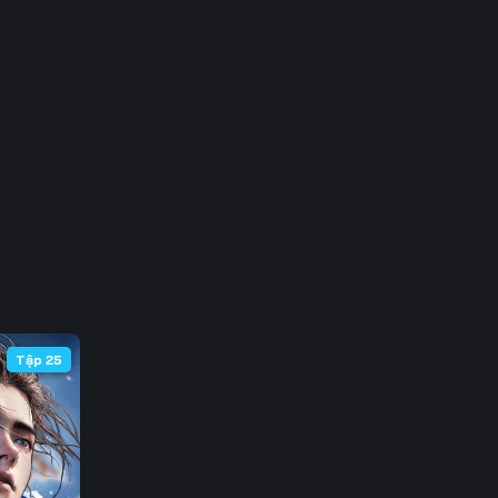
 66
 73
 80
 87
 94
101
108
Tập 25
115
122
129