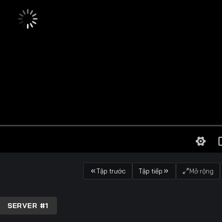
Tập trước
Tập tiếp
Mở rộng
SERVER #1