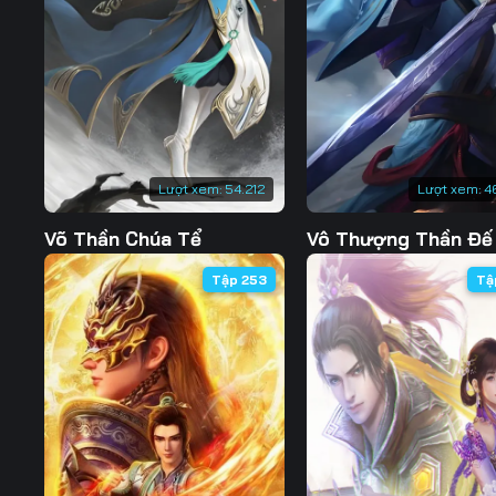
Tập 130
Tập 131
Tập 132
Tập 137
Tập 138
Tập 139
Tập 144
Tập 145
Tập 146
Tập 151
Tập 152
Tập 153
Lượt xem:
54.212
Lượt xem:
4
Tập 158
Tập 159
Tập 160
Võ Thần Chúa Tể
Vô Thượng Thần Đế
Tập 165
Tập 166
Tập 167
Tập 253
Tậ
Tập 172
Tập 173
Tập 174
Tập 179
Tập 180
Tập 181
Tập 186
Tập 187
Tập 188
Tập 193
Tập 194
Tập 195