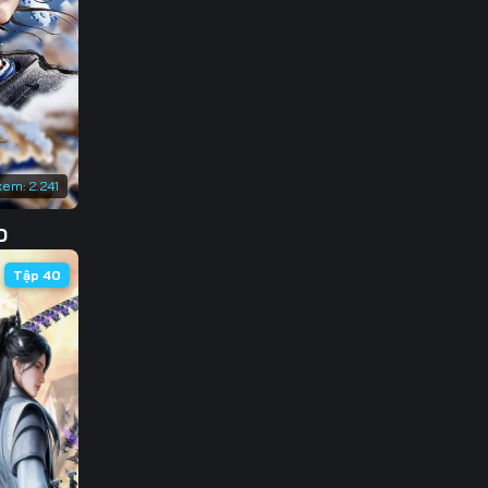
136
143
150
157
xem:
2.241
164
D
171
Tập 40
178
185
192
199