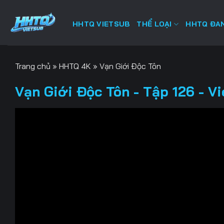
Bỏ
qua
HHTQ VIETSUB
THỂ LOẠI
HHTQ ĐAN
nội
dung
Trang chủ
»
HHTQ 4K
»
Vạn Giới Độc Tôn
Vạn Giới Độc Tôn - Tập 126 - V