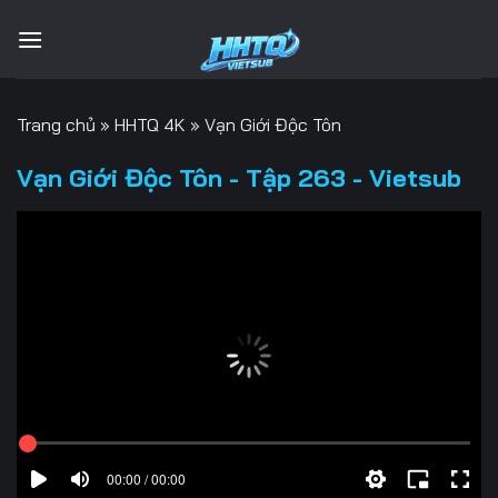
Bỏ
qua
nội
dung
Trang chủ
»
HHTQ 4K
»
Vạn Giới Độc Tôn
Vạn Giới Độc Tôn - Tập 263 - Vietsub
00:00 / 00:00