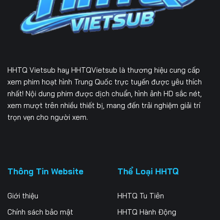
Tập 232
Tập 233
Tập 234
Tập 235
Tập 236
Tập 237
Tập 238
Tập 239
Tập 240
HHTQ Vietsub
hay HHTQVietsub là thương hiệu cung cấp
Tập 241
Tập 242
Tập 243
xem phim hoạt hình Trung Quốc trực tuyến được yêu thích
nhất! Nội dung phim được dịch chuẩn, hình ảnh HD sắc nét,
Tập 244
Tập 245
Tập 246
xem mượt trên nhiều thiết bị, mang đến trải nghiệm giải trí
trọn vẹn cho người xem.
Tập 247
Tập 248
Tập 249
Tập 250
Tập 251
Tập 252
Tập 253
Tập 254
Tập 255
Thông Tin Website
Thể Loại HHTQ
Tập 256
Tập 257
Tập 258
Giới thiệu
HHTQ Tu Tiên
Tập 259
Tập 260
Tập 261
Chính sách bảo mật
HHTQ Hành Động