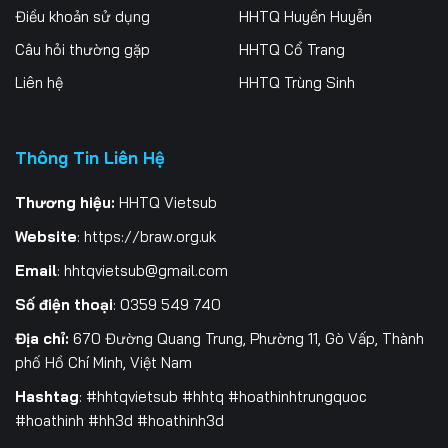
Điều khoản sử dụng
HHTQ Huyền Huyễn
Tập 262
Tập 263
Tập 264
Câu hỏi thường gặp
HHTQ Cổ Trang
Tập 265
Tập 266
Tập 267
Liên hệ
HHTQ Trùng Sinh
Tập 268
Tập 269
Tập 270
Thông Tin Liên Hệ
Tập 271
Tập 272
Tập 273
Tập 274
Tập 275
Tập 276
Thương hiệu:
HHTQ Vietsub
Website
:
https://braw.org.uk
Tập 277
Tập 278
Tập 279
Email
:
hhtqvietsub@gmail.com
Tập 280
Tập 281
Tập 282
Số điện thoại
: 0359 549 740
Tập 283
Tập 284
Tập 285
Địa chỉ:
670 Đường Quang Trung, Phường 11, Gò Vấp, Thành
phố Hồ Chí Minh, Việt Nam
Tập 286
Tập 287
Tập 288
Hashtag
: #hhtqvietsub #hhtq #hoathinhtrungquoc
#hoathinh #hh3d #hoathinh3d
Tập 289
Tập 290
Tập 291