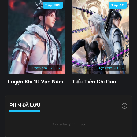
Tập 365
Tập 40
Tập 109
Tập 110
Tập 111
Tập 112
Tập 113
Tập 114
Tập 115
Tập 116
Tập 117
Tập 118
Tập 119
Tập 120
Tập 121
Tập 122
Tập 123
Lượt xem:
37.825
Lượt xem:
3.536
Tập 124
Tập 125
Tập 126
Luyện Khí 10 Vạn Năm
Tiểu Tiên Chi Dao
Tập 127
Tập 128
Tập 129
Tập 130
Tập 131
Tập 132
PHIM ĐÃ LƯU
Tập 133
Tập 134
Tập 135
Chưa lưu phim nào
Tập 136
Tập 137
Tập 138