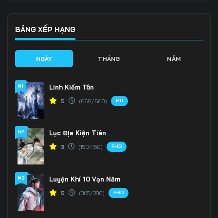
Tập 139
Tập 140
Tập 141
Tập 142
Tập 143
Tập 144
BẢNG XẾP HẠNG
Tập 145
Tập 146
Tập 147
NGÀY
THÁNG
NĂM
Tập 148
Tập 149
Tập 150
#1
Linh Kiếm Tôn
Tập 151
Tập 152
Tập 153
HD
5
(660/660)
Tập 154
Tập 155
Tập 156
#2
Lục Địa Kiện Tiên
Tập 157
Tập 158
Tập 159
FHD
3
(150/150)
Tập 160
Tập 161
Tập 162
Tập 163
Tập 164
Tập 165
#3
Luyện Khí 10 Vạn Năm
FHD
5
(365/380)
Tập 166
Tập 167
Tập 168