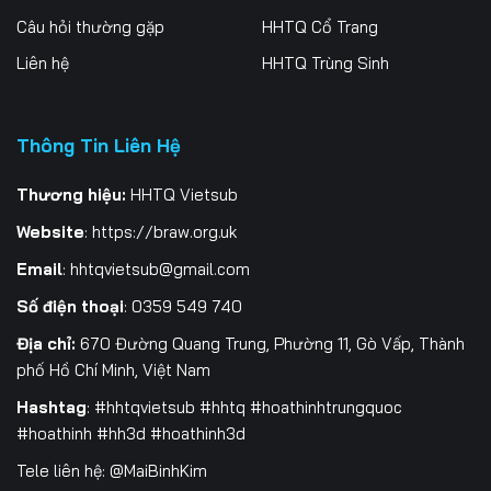
Câu hỏi thường gặp
HHTQ Cổ Trang
Tập 202
Tập 203
Tập 204
Liên hệ
HHTQ Trùng Sinh
Tập 205
Tập 206
Tập 207
Tập 208
Tập 209
Tập 210
Thông Tin Liên Hệ
Tập 211
Tập 212
Tập 213
Thương hiệu:
HHTQ Vietsub
Website
:
https://braw.org.uk
Tập 214
Tập 215
Tập 216
Email
:
hhtqvietsub@gmail.com
Tập 217
Tập 218
Tập 219
Số điện thoại
: 0359 549 740
Tập 220
Tập 221
Tập 222
Địa chỉ:
670 Đường Quang Trung, Phường 11, Gò Vấp, Thành
phố Hồ Chí Minh, Việt Nam
Tập 223
Tập 224
Tập 225
Hashtag
: #hhtqvietsub #hhtq #hoathinhtrungquoc
Tập 226
Tập 227
Tập 228
#hoathinh #hh3d #hoathinh3d
Tele liên hệ: @MaiBinhKim
Tập 229
Tập 230
Tập 231