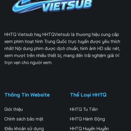
Tập 169
Tập 170
Tập 171
Tập 172
Tập 173
Tập 174
Tập 175
Tập 176
Tập 177
HHTQ Vietsub
hay HHTQVietsub là thương hiệu cung cấp
Tập 178
Tập 179
Tập 180
xem phim hoạt hình Trung Quốc trực tuyến được yêu thích
nhất! Nội dung phim được dịch chuẩn, hình ảnh HD sắc nét,
Tập 181
Tập 182
Tập 183
xem mượt trên nhiều thiết bị, mang đến trải nghiệm giải trí
trọn vẹn cho người xem.
Tập 184
Tập 185
Tập 186
Tập 187
Tập 188
Tập 189
Tập 190
Tập 191
Tập 192
Thông Tin Website
Thể Loại HHTQ
Tập 193
Tập 194
Tập 195
Giới thiệu
HHTQ Tu Tiên
Tập 196
Tập 197
Tập 198
Chính sách bảo mật
HHTQ Hành Động
Điều khoản sử dụng
HHTQ Huyền Huyễn
Tập 199
Tập 200
Tập 201