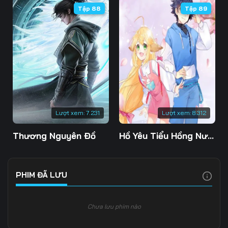
Tập 88
Tập 89
Tập 109
Tập 110
Tập 111
Tập 112
Tập 113
Tập 114
Tập 115
Tập 116
Tập 117
Tập 118
Tập 119
Tập 120
Tập 121
Tập 122
Tập 123
Lượt xem:
7.231
Lượt xem:
8.312
Tập 124
Tập 125
Tập 126
Thương Nguyên Đồ
Hồ Yêu Tiểu Hồng Nương
Tập 127
Tập 128
Tập 129
Tập 130
Tập 131
Tập 132
PHIM ĐÃ LƯU
Tập 133
Tập 134
Tập 135
Chưa lưu phim nào
Tập 136
Tập 137
Tập 138