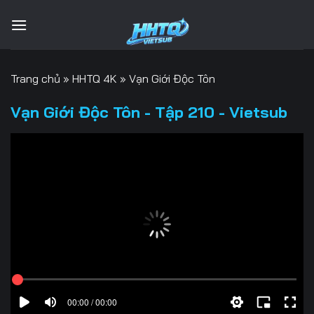
Bỏ
qua
nội
dung
Trang chủ
»
HHTQ 4K
»
Vạn Giới Độc Tôn
Vạn Giới Độc Tôn - Tập 210 - Vietsub
00:00 / 00:00