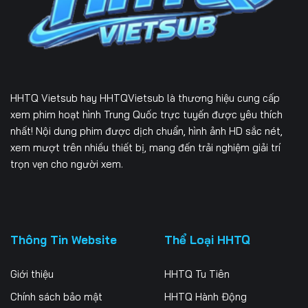
Tập 232
Tập 233
Tập 234
Tập 235
Tập 236
Tập 237
Tập 238
Tập 239
Tập 240
HHTQ Vietsub
hay HHTQVietsub là thương hiệu cung cấp
Tập 241
Tập 242
Tập 243
xem phim hoạt hình Trung Quốc trực tuyến được yêu thích
nhất! Nội dung phim được dịch chuẩn, hình ảnh HD sắc nét,
Tập 244
Tập 245
Tập 246
xem mượt trên nhiều thiết bị, mang đến trải nghiệm giải trí
trọn vẹn cho người xem.
Tập 247
Tập 248
Tập 249
Tập 250
Tập 251
Tập 252
Tập 253
Tập 254
Tập 255
Thông Tin Website
Thể Loại HHTQ
Tập 256
Tập 257
Tập 258
Giới thiệu
HHTQ Tu Tiên
Tập 259
Tập 260
Tập 261
Chính sách bảo mật
HHTQ Hành Động