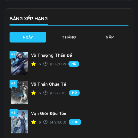
Tập 139
Tập 140
Tập 141
Tập 142
Tập 143
Tập 144
BẢNG XẾP HẠNG
Tập 145
Tập 146
Tập 147
NGÀY
THÁNG
NĂM
Tập 148
Tập 149
Tập 150
#1
Vô Thượng Thần Đế
Tập 151
Tập 152
Tập 153
HD
5
(602/632)
Tập 154
Tập 155
Tập 156
#2
Võ Thần Chúa Tể
Tập 157
Tập 158
Tập 159
HD
5
(661/700)
Tập 160
Tập 161
Tập 162
Tập 163
Tập 164
Tập 165
#3
Vạn Giới Độc Tôn
FHD
5
(472/800)
Tập 166
Tập 167
Tập 168