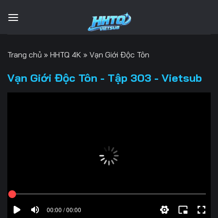
Bỏ
qua
nội
dung
Trang chủ
»
HHTQ 4K
»
Vạn Giới Độc Tôn
Vạn Giới Độc Tôn - Tập 303 - Vietsub
00:00 / 00:00