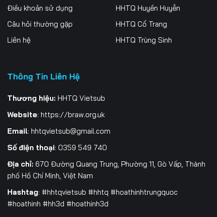
Điều khoản sử dụng
HHTQ Huyền Huyễn
Tập 262
Tập 263
Tập 264
Câu hỏi thường gặp
HHTQ Cổ Trang
Tập 265
Tập 266
Tập 267
Liên hệ
HHTQ Trùng Sinh
Tập 268
Tập 269
Tập 270
Thông Tin Liên Hệ
Tập 271
Tập 272
Tập 273
Tập 274
Tập 275
Tập 276
Thương hiệu:
HHTQ Vietsub
Website
:
https://braw.org.uk
Tập 277
Tập 278
Tập 279
Email
:
hhtqvietsub@gmail.com
Tập 280
Tập 281
Tập 282
Số điện thoại
: 0359 549 740
Tập 283
Tập 284
Tập 285
Địa chỉ:
670 Đường Quang Trung, Phường 11, Gò Vấp, Thành
phố Hồ Chí Minh, Việt Nam
Tập 286
Tập 287
Tập 288
Hashtag
: #hhtqvietsub #hhtq #hoathinhtrungquoc
#hoathinh #hh3d #hoathinh3d
Tập 289
Tập 290
Tập 291