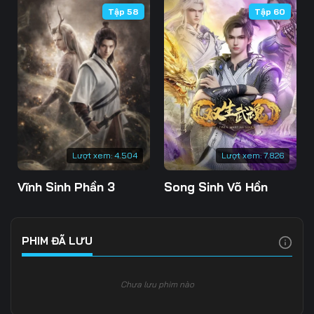
Tập 58
Tập 60
Tập 109
Tập 110
Tập 111
Tập 112
Tập 113
Tập 114
Tập 115
Tập 116
Tập 117
Tập 118
Tập 119
Tập 120
Tập 121
Tập 122
Tập 123
Lượt xem:
4.504
Lượt xem:
7.826
Tập 124
Tập 125
Tập 126
Vĩnh Sinh Phần 3
Song Sinh Võ Hồn
Tập 127
Tập 128
Tập 129
Tập 130
Tập 131
Tập 132
PHIM ĐÃ LƯU
Tập 133
Tập 134
Tập 135
Chưa lưu phim nào
Tập 136
Tập 137
Tập 138