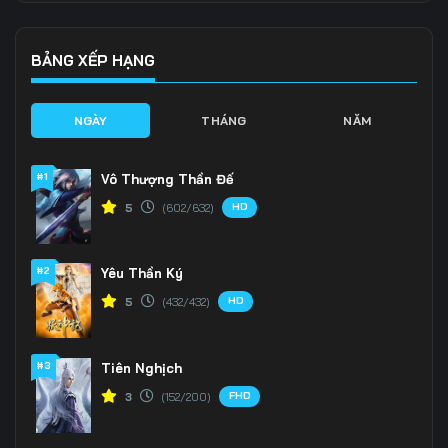
Tập 139
Tập 140
Tập 141
Tập 142
Tập 143
Tập 144
BẢNG XẾP HẠNG
Tập 145
Tập 146
Tập 147
NGÀY
THÁNG
NĂM
Tập 148
Tập 149
Tập 150
#1
Vô Thượng Thần Đế
Tập 151
Tập 152
Tập 153
HD
5
(602/632)
Tập 154
Tập 155
Tập 156
#2
Yêu Thần Ký
Tập 157
Tập 158
Tập 159
HD
5
(432/432)
Tập 160
Tập 161
Tập 162
Tập 163
Tập 164
Tập 165
#3
Tiên Nghịch
FHD
3
(152/200)
Tập 166
Tập 167
Tập 168