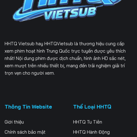
Tập 232
Tập 233
Tập 234
Tập 235
Tập 236
Tập 237
Tập 238
Tập 239
Tập 240
HHTQ Vietsub
hay HHTQVietsub là thương hiệu cung cấp
Tập 241
Tập 242
Tập 243
xem phim hoạt hình Trung Quốc trực tuyến được yêu thích
nhất! Nội dung phim được dịch chuẩn, hình ảnh HD sắc nét,
Tập 244
Tập 245
Tập 246
xem mượt trên nhiều thiết bị, mang đến trải nghiệm giải trí
trọn vẹn cho người xem.
Tập 247
Tập 248
Tập 249
Tập 250
Tập 251
Tập 252
Tập 253
Tập 254
Tập 255
Thông Tin Website
Thể Loại HHTQ
Tập 256
Tập 257
Tập 258
Giới thiệu
HHTQ Tu Tiên
Tập 259
Tập 260
Tập 261
Chính sách bảo mật
HHTQ Hành Động