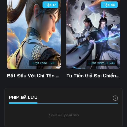
Tập 17
Tập 40
Tập 109
Tập 110
Tập 111
Tập 112
Tập 113
Tập 114
Tập 115
Tập 116
Tập 117
Tập 118
Tập 119
Tập 120
Tập 121
Tập 122
Tập 123
Lượt xem:
1.130
Lượt xem:
3.546
Tập 124
Tập 125
Tập 126
Bắt Đầu Với Chí Tôn Đan Điền
Tu Tiên Giả Đại Chiến Siêu Năng Lực 3D
Tập 127
Tập 128
Tập 129
Tập 130
Tập 131
Tập 132
PHIM ĐÃ LƯU
Tập 133
Tập 134
Tập 135
Chưa lưu phim nào
Tập 136
Tập 137
Tập 138