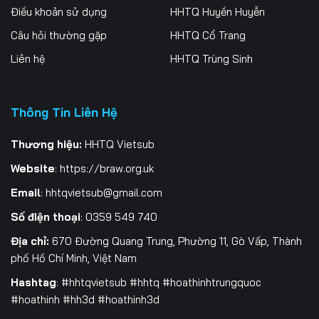
Điều khoản sử dụng
HHTQ Huyền Huyễn
Tập 262
Tập 263
Tập 264
Câu hỏi thường gặp
HHTQ Cổ Trang
Tập 265
Tập 266
Tập 267
Liên hệ
HHTQ Trùng Sinh
Tập 268
Tập 269
Tập 270
Thông Tin Liên Hệ
Tập 271
Tập 272
Tập 273
Tập 274
Tập 275
Tập 276
Thương hiệu:
HHTQ Vietsub
Website
:
https://braw.org.uk
Tập 277
Tập 278
Tập 279
Email
:
hhtqvietsub@gmail.com
Tập 280
Tập 281
Tập 282
Số điện thoại
: 0359 549 740
Tập 283
Tập 284
Tập 285
Địa chỉ:
670 Đường Quang Trung, Phường 11, Gò Vấp, Thành
phố Hồ Chí Minh, Việt Nam
Tập 286
Tập 287
Tập 288
Hashtag
: #hhtqvietsub #hhtq #hoathinhtrungquoc
#hoathinh #hh3d #hoathinh3d
Tập 289
Tập 290
Tập 291