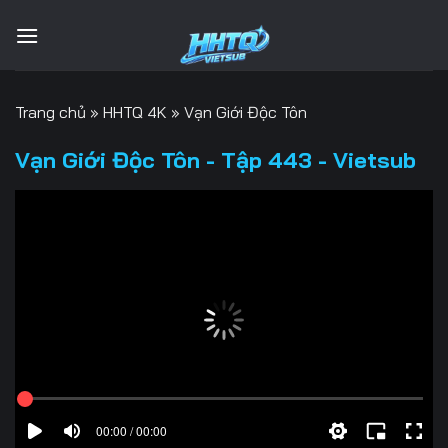
Bỏ
qua
nội
dung
Trang chủ
»
HHTQ 4K
»
Vạn Giới Độc Tôn
Vạn Giới Độc Tôn - Tập 443 - Vietsub
00:00 / 00:00