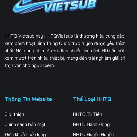
Tập 169
Tập 170
Tập 171
Tập 172
Tập 173
Tập 174
Tập 175
Tập 176
Tập 177
HHTQ Vietsub
hay HHTQVietsub là thương hiệu cung cấp
Tập 178
Tập 179
Tập 180
xem phim hoạt hình Trung Quốc trực tuyến được yêu thích
nhất! Nội dung phim được dịch chuẩn, hình ảnh HD sắc nét,
Tập 181
Tập 182
Tập 183
xem mượt trên nhiều thiết bị, mang đến trải nghiệm giải trí
trọn vẹn cho người xem.
Tập 184
Tập 185
Tập 186
Tập 187
Tập 188
Tập 189
Tập 190
Tập 191
Tập 192
Thông Tin Website
Thể Loại HHTQ
Tập 193
Tập 194
Tập 195
Giới thiệu
HHTQ Tu Tiên
Tập 196
Tập 197
Tập 198
Chính sách bảo mật
HHTQ Hành Động
Điều khoản sử dụng
HHTQ Huyền Huyễn
Tập 199
Tập 200
Tập 201