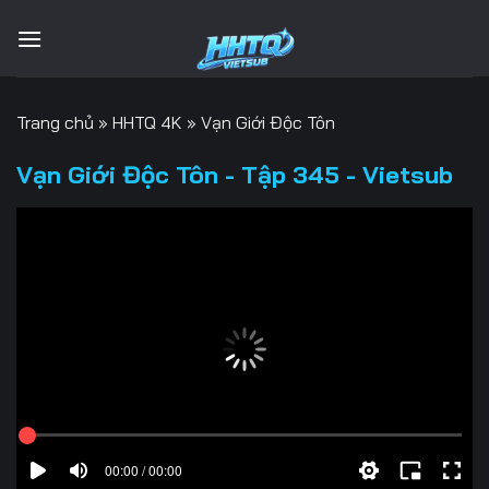
Bỏ
qua
nội
dung
Trang chủ
»
HHTQ 4K
»
Vạn Giới Độc Tôn
Vạn Giới Độc Tôn - Tập 345 - Vietsub
00:00 / 00:00