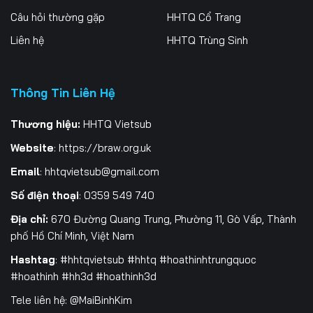
Câu hỏi thường gặp
HHTQ Cổ Trang
Tập 202
Tập 203
Tập 204
Liên hệ
HHTQ Trùng Sinh
Tập 205
Tập 206
Tập 207
Tập 208
Tập 209
Tập 210
Thông Tin Liên Hệ
Tập 211
Tập 212
Tập 213
Thương hiệu:
HHTQ Vietsub
Website
:
https://braw.org.uk
Tập 214
Tập 215
Tập 216
Email
:
hhtqvietsub@gmail.com
Tập 217
Tập 218
Tập 219
Số điện thoại
: 0359 549 740
Tập 220
Tập 221
Tập 222
Địa chỉ:
670 Đường Quang Trung, Phường 11, Gò Vấp, Thành
phố Hồ Chí Minh, Việt Nam
Tập 223
Tập 224
Tập 225
Hashtag
: #hhtqvietsub #hhtq #hoathinhtrungquoc
Tập 226
Tập 227
Tập 228
#hoathinh #hh3d #hoathinh3d
Tele liên hệ: @MaiBinhKim
Tập 229
Tập 230
Tập 231