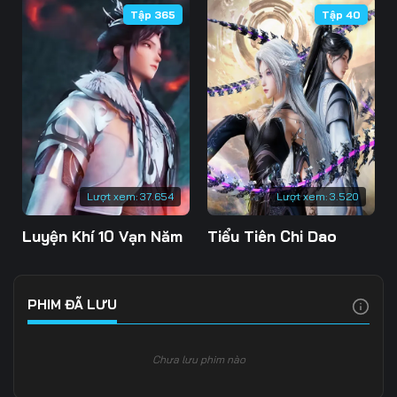
Tập 365
Tập 40
Tập 109
Tập 110
Tập 111
Tập 112
Tập 113
Tập 114
Tập 115
Tập 116
Tập 117
Tập 118
Tập 119
Tập 120
Tập 121
Tập 122
Tập 123
Lượt xem:
37.654
Lượt xem:
3.520
Tập 124
Tập 125
Tập 126
Luyện Khí 10 Vạn Năm
Tiểu Tiên Chi Dao
Tập 127
Tập 128
Tập 129
Tập 130
Tập 131
Tập 132
PHIM ĐÃ LƯU
Tập 133
Tập 134
Tập 135
Chưa lưu phim nào
Tập 136
Tập 137
Tập 138