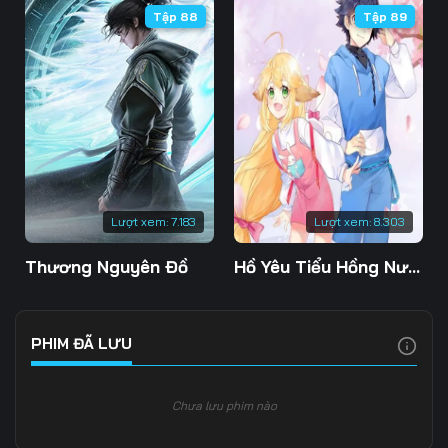
Tập 88
Tập 89
Tập 109
Tập 110
Tập 111
Tập 112
Tập 113
Tập 114
Tập 115
Tập 116
Tập 117
Tập 118
Tập 119
Tập 120
Tập 121
Tập 122
Tập 123
Lượt xem:
7.183
Lượt xem:
8.303
Tập 124
Tập 125
Tập 126
Thương Nguyên Đồ
Hồ Yêu Tiểu Hồng Nương
Tập 127
Tập 128
Tập 129
Tập 130
Tập 131
Tập 132
PHIM ĐÃ LƯU
Tập 133
Tập 134
Tập 135
Chưa lưu phim nào
Tập 136
Tập 137
Tập 138