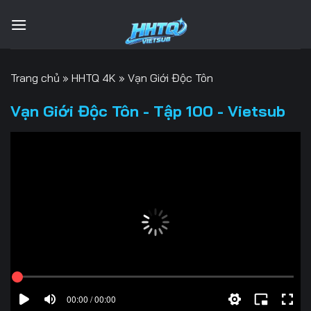
Bỏ
qua
nội
dung
Trang chủ
»
HHTQ 4K
»
Vạn Giới Độc Tôn
Vạn Giới Độc Tôn - Tập 100 - Vietsub
00:00 / 00:00