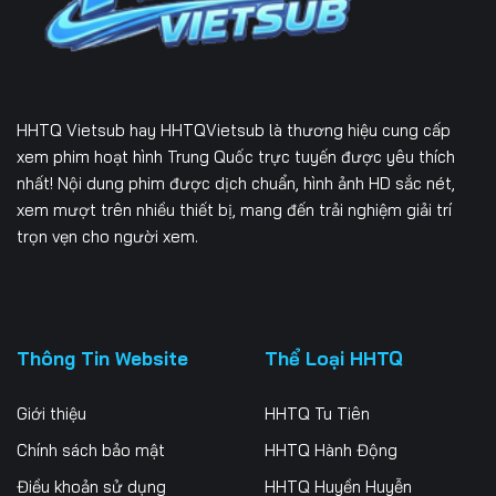
Tập 169
Tập 170
Tập 171
Tập 172
Tập 173
Tập 174
Tập 175
Tập 176
Tập 177
HHTQ Vietsub
hay HHTQVietsub là thương hiệu cung cấp
Tập 178
Tập 179
Tập 180
xem phim hoạt hình Trung Quốc trực tuyến được yêu thích
nhất! Nội dung phim được dịch chuẩn, hình ảnh HD sắc nét,
Tập 181
Tập 182
Tập 183
xem mượt trên nhiều thiết bị, mang đến trải nghiệm giải trí
trọn vẹn cho người xem.
Tập 184
Tập 185
Tập 186
Tập 187
Tập 188
Tập 189
Tập 190
Tập 191
Tập 192
Thông Tin Website
Thể Loại HHTQ
Tập 193
Tập 194
Tập 195
Giới thiệu
HHTQ Tu Tiên
Tập 196
Tập 197
Tập 198
Chính sách bảo mật
HHTQ Hành Động
Điều khoản sử dụng
HHTQ Huyền Huyễn
Tập 199
Tập 200
Tập 201