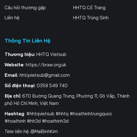
Câu hỏi thường gặp
HHTQ Cổ Trang
Tập 202
Tập 203
Tập 204
Liên hệ
HHTQ Trùng Sinh
Tập 205
Tập 206
Tập 207
Tập 208
Tập 209
Tập 210
Thông Tin Liên Hệ
Tập 211
Tập 212
Tập 213
Thương hiệu:
HHTQ Vietsub
Website
:
https://braw.org.uk
Tập 214
Tập 215
Tập 216
Email
:
hhtqvietsub@gmail.com
Tập 217
Tập 218
Tập 219
Số điện thoại
: 0359 549 740
Tập 220
Tập 221
Tập 222
Địa chỉ:
670 Đường Quang Trung, Phường 11, Gò Vấp, Thành
phố Hồ Chí Minh, Việt Nam
Tập 223
Tập 224
Tập 225
Hashtag
: #hhtqvietsub #hhtq #hoathinhtrungquoc
Tập 226
Tập 227
Tập 228
#hoathinh #hh3d #hoathinh3d
Tele liên hệ: @MaiBinhKim
Tập 229
Tập 230
Tập 231