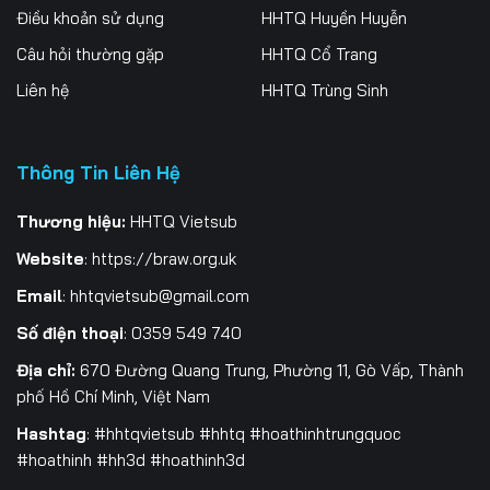
Điều khoản sử dụng
HHTQ Huyền Huyễn
Tập 262
Tập 263
Tập 264
Câu hỏi thường gặp
HHTQ Cổ Trang
Tập 265
Tập 266
Tập 267
Liên hệ
HHTQ Trùng Sinh
Tập 268
Tập 269
Tập 270
Thông Tin Liên Hệ
Tập 271
Tập 272
Tập 273
Tập 274
Tập 275
Tập 276
Thương hiệu:
HHTQ Vietsub
Website
:
https://braw.org.uk
Tập 277
Tập 278
Tập 279
Email
:
hhtqvietsub@gmail.com
Tập 280
Tập 281
Tập 282
Số điện thoại
: 0359 549 740
Tập 283
Tập 284
Tập 285
Địa chỉ:
670 Đường Quang Trung, Phường 11, Gò Vấp, Thành
phố Hồ Chí Minh, Việt Nam
Tập 286
Tập 287
Tập 288
Hashtag
: #hhtqvietsub #hhtq #hoathinhtrungquoc
#hoathinh #hh3d #hoathinh3d
Tập 289
Tập 290
Tập 291