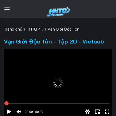
Bỏ
qua
nội
dung
Trang chủ
»
HHTQ 4K
»
Vạn Giới Độc Tôn
Vạn Giới Độc Tôn - Tập 20 - Vietsub
00:00 / 00:00