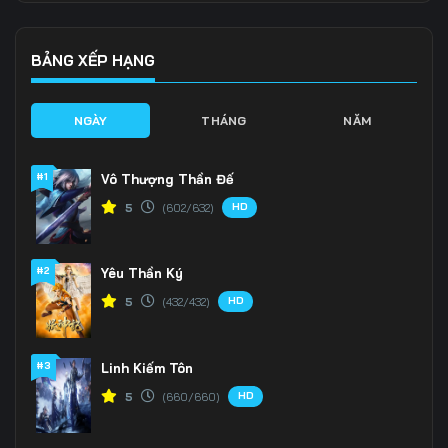
Tập 139
Tập 140
Tập 141
Tập 142
Tập 143
Tập 144
BẢNG XẾP HẠNG
Tập 145
Tập 146
Tập 147
NGÀY
THÁNG
NĂM
Tập 148
Tập 149
Tập 150
#1
Vô Thượng Thần Đế
Tập 151
Tập 152
Tập 153
HD
5
(602/632)
Tập 154
Tập 155
Tập 156
#2
Yêu Thần Ký
Tập 157
Tập 158
Tập 159
HD
5
(432/432)
Tập 160
Tập 161
Tập 162
Tập 163
Tập 164
Tập 165
#3
Linh Kiếm Tôn
HD
5
(660/660)
Tập 166
Tập 167
Tập 168