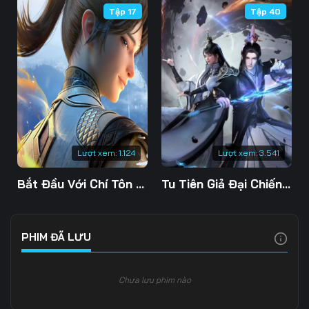
Tập 17
Tập 40
Tập 109
Tập 110
Tập 111
Tập 112
Tập 113
Tập 114
Tập 115
Tập 116
Tập 117
Tập 118
Tập 119
Tập 120
Tập 121
Tập 122
Tập 123
Lượt xem:
1.124
Lượt xem:
3.541
Tập 124
Tập 125
Tập 126
Bắt Đầu Với Chí Tôn Đan Điền
Tu Tiên Giả Đại Chiến Siêu Năng Lực 3D
Tập 127
Tập 128
Tập 129
Tập 130
Tập 131
Tập 132
PHIM ĐÃ LƯU
Tập 133
Tập 134
Tập 135
Chưa lưu phim nào
Tập 136
Tập 137
Tập 138