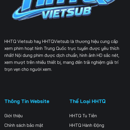
Tập 232
Tập 233
Tập 234
Tập 235
Tập 236
Tập 237
Tập 238
Tập 239
Tập 240
HHTQ Vietsub
hay HHTQVietsub là thương hiệu cung cấp
Tập 241
Tập 242
Tập 243
xem phim hoạt hình Trung Quốc trực tuyến được yêu thích
nhất! Nội dung phim được dịch chuẩn, hình ảnh HD sắc nét,
Tập 244
Tập 245
Tập 246
xem mượt trên nhiều thiết bị, mang đến trải nghiệm giải trí
trọn vẹn cho người xem.
Tập 247
Tập 248
Tập 249
Tập 250
Tập 251
Tập 252
Tập 253
Tập 254
Tập 255
Thông Tin Website
Thể Loại HHTQ
Tập 256
Tập 257
Tập 258
Giới thiệu
HHTQ Tu Tiên
Tập 259
Tập 260
Tập 261
Chính sách bảo mật
HHTQ Hành Động