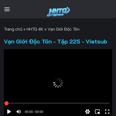
Bỏ
qua
nội
dung
Trang chủ
»
HHTQ 4K
»
Vạn Giới Độc Tôn
Vạn Giới Độc Tôn - Tập 225 - Vietsub
00:00 / 00:00