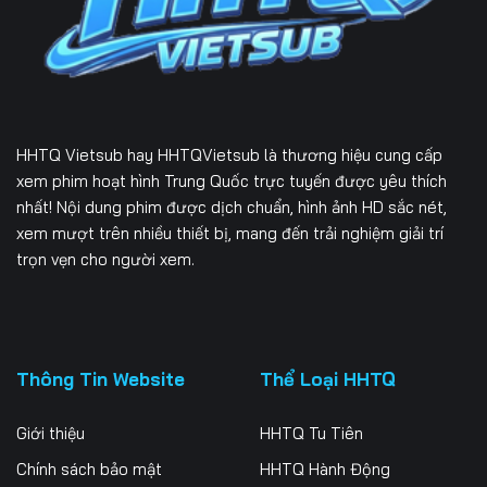
Tập 232
Tập 233
Tập 234
Tập 235
Tập 236
Tập 237
Tập 238
Tập 239
Tập 240
HHTQ Vietsub
hay HHTQVietsub là thương hiệu cung cấp
Tập 241
Tập 242
Tập 243
xem phim hoạt hình Trung Quốc trực tuyến được yêu thích
nhất! Nội dung phim được dịch chuẩn, hình ảnh HD sắc nét,
Tập 244
Tập 245
Tập 246
xem mượt trên nhiều thiết bị, mang đến trải nghiệm giải trí
trọn vẹn cho người xem.
Tập 247
Tập 248
Tập 249
Tập 250
Tập 251
Tập 252
Tập 253
Tập 254
Tập 255
Thông Tin Website
Thể Loại HHTQ
Tập 256
Tập 257
Tập 258
Giới thiệu
HHTQ Tu Tiên
Tập 259
Tập 260
Tập 261
Chính sách bảo mật
HHTQ Hành Động