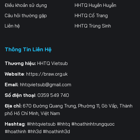
Điều khoản sử dụng
HHTQ Huyền Huyễn
Tập 262
Tập 263
Tập 264
Câu hỏi thường gặp
HHTQ Cổ Trang
Tập 265
Tập 266
Tập 267
Liên hệ
HHTQ Trùng Sinh
Tập 268
Tập 269
Tập 270
Thông Tin Liên Hệ
Tập 271
Tập 272
Tập 273
Tập 274
Tập 275
Tập 276
Thương hiệu:
HHTQ Vietsub
Website
:
https://braw.org.uk
Tập 277
Tập 278
Tập 279
Email
:
hhtqvietsub@gmail.com
Tập 280
Tập 281
Tập 282
Số điện thoại
: 0359 549 740
Tập 283
Tập 284
Tập 285
Địa chỉ:
670 Đường Quang Trung, Phường 11, Gò Vấp, Thành
phố Hồ Chí Minh, Việt Nam
Tập 286
Tập 287
Tập 288
Hashtag
: #hhtqvietsub #hhtq #hoathinhtrungquoc
#hoathinh #hh3d #hoathinh3d
Tập 289
Tập 290
Tập 291