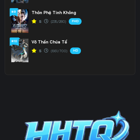
#9
Thôn Phệ Tinh Không
Tập 202
Tập 203
Tập 204
FHD
5
(235/280)
Tập 205
Tập 206
Tập 207
Tập 208
Tập 209
Tập 210
#10
Võ Thần Chúa Tể
HD
5
(661/700)
Tập 211
Tập 212
Tập 213
Tập 214
Tập 215
Tập 216
Tập 217
Tập 218
Tập 219
Tập 220
Tập 221
Tập 222
Tập 223
Tập 224
Tập 225
Tập 226
Tập 227
Tập 228
Tập 229
Tập 230
Tập 231