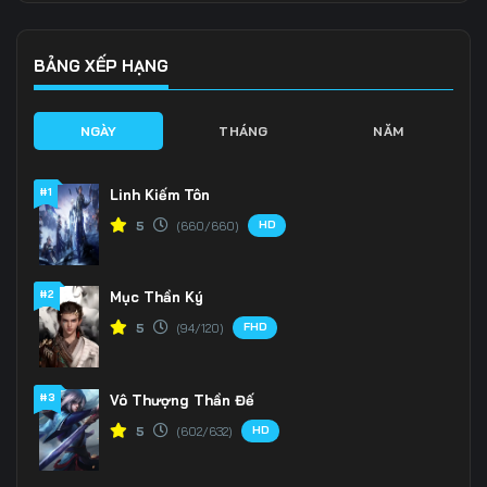
Tập 139
Tập 140
Tập 141
Tập 142
Tập 143
Tập 144
BẢNG XẾP HẠNG
Tập 145
Tập 146
Tập 147
NGÀY
THÁNG
NĂM
Tập 148
Tập 149
Tập 150
#1
Linh Kiếm Tôn
Tập 151
Tập 152
Tập 153
HD
5
(660/660)
Tập 154
Tập 155
Tập 156
#2
Mục Thần Ký
Tập 157
Tập 158
Tập 159
FHD
5
(94/120)
Tập 160
Tập 161
Tập 162
Tập 163
Tập 164
Tập 165
#3
Vô Thượng Thần Đế
HD
5
(602/632)
Tập 166
Tập 167
Tập 168