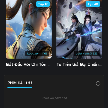
Tập 17
Tập 40
Tập 109
Tập 110
Tập 111
Tập 112
Tập 113
Tập 114
Tập 115
Tập 116
Tập 117
Tập 118
Tập 119
Tập 120
Tập 121
Tập 122
Tập 123
Lượt xem:
1.168
Lượt xem:
3.623
Tập 124
Tập 125
Tập 126
Bắt Đầu Với Chí Tôn Đan Điền
Tu Tiên Giả Đại Chiến Siêu Năng Lực 3D
Tập 127
Tập 128
Tập 129
Tập 130
Tập 131
Tập 132
PHIM ĐÃ LƯU
Tập 133
Tập 134
Tập 135
Chưa lưu phim nào
Tập 136
Tập 137
Tập 138