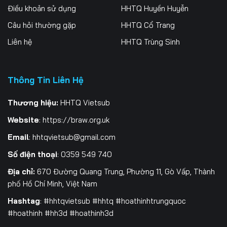
Điều khoản sử dụng
HHTQ Huyền Huyễn
Tập 262
Tập 263
Tập 264
Câu hỏi thường gặp
HHTQ Cổ Trang
Tập 265
Tập 266
Tập 267
Liên hệ
HHTQ Trùng Sinh
Tập 268
Tập 269
Tập 270
Thông Tin Liên Hệ
Tập 271
Tập 272
Tập 273
Tập 274
Tập 275
Tập 276
Thương hiệu:
HHTQ Vietsub
Website
:
https://braw.org.uk
Tập 277
Tập 278
Tập 279
Email
:
hhtqvietsub@gmail.com
Tập 280
Tập 281
Tập 282
Số điện thoại
: 0359 549 740
Tập 283
Tập 284
Tập 285
Địa chỉ:
670 Đường Quang Trung, Phường 11, Gò Vấp, Thành
phố Hồ Chí Minh, Việt Nam
Tập 286
Tập 287
Tập 288
Hashtag
: #hhtqvietsub #hhtq #hoathinhtrungquoc
#hoathinh #hh3d #hoathinh3d
Tập 289
Tập 290
Tập 291