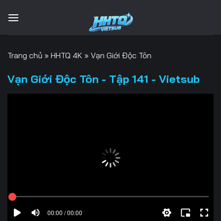
Bỏ
qua
nội
dung
Trang chủ
»
HHTQ 4K
»
Vạn Giới Độc Tôn
Vạn Giới Độc Tôn - Tập 141 - Vietsub
00:00 / 00:00