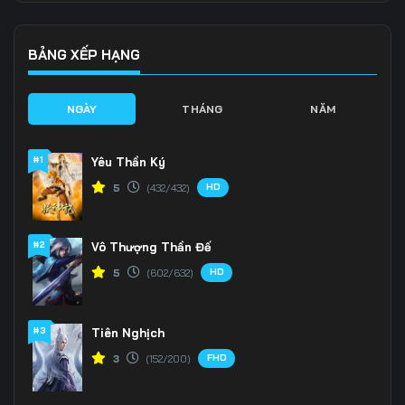
Tập 139
Tập 140
Tập 141
Tập 142
Tập 143
Tập 144
BẢNG XẾP HẠNG
Tập 145
Tập 146
Tập 147
NGÀY
THÁNG
NĂM
Tập 148
Tập 149
Tập 150
#1
Yêu Thần Ký
Tập 151
Tập 152
Tập 153
HD
5
(432/432)
Tập 154
Tập 155
Tập 156
#2
Vô Thượng Thần Đế
Tập 157
Tập 158
Tập 159
HD
5
(602/632)
Tập 160
Tập 161
Tập 162
Tập 163
Tập 164
Tập 165
#3
Tiên Nghịch
FHD
3
(152/200)
Tập 166
Tập 167
Tập 168