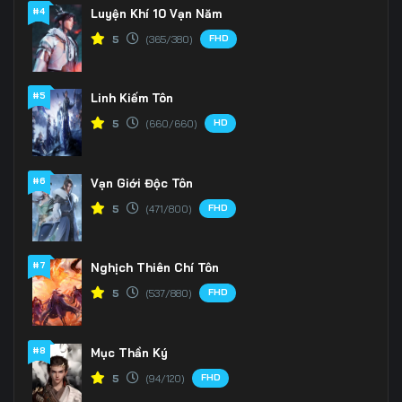
Tập 169
Tập 170
Tập 171
#4
Luyện Khí 10 Vạn Năm
FHD
5
(365/380)
Tập 172
Tập 173
Tập 174
Tập 175
Tập 176
Tập 177
#5
Linh Kiếm Tôn
Tập 178
Tập 179
Tập 180
HD
5
(660/660)
Tập 181
Tập 182
Tập 183
#6
Vạn Giới Độc Tôn
Tập 184
Tập 185
Tập 186
FHD
5
(471/800)
Tập 187
Tập 188
Tập 189
#7
Nghịch Thiên Chí Tôn
Tập 190
Tập 191
Tập 192
FHD
5
(537/880)
Tập 193
Tập 194
Tập 195
#8
Mục Thần Ký
Tập 196
Tập 197
Tập 198
FHD
5
(94/120)
Tập 199
Tập 200
Tập 201