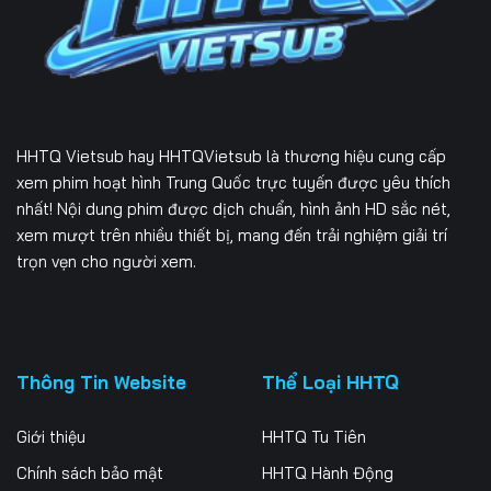
Tập 232
Tập 233
Tập 234
Tập 235
Tập 236
Tập 237
Tập 238
Tập 239
Tập 240
HHTQ Vietsub
hay HHTQVietsub là thương hiệu cung cấp
Tập 241
Tập 242
Tập 243
xem phim hoạt hình Trung Quốc trực tuyến được yêu thích
nhất! Nội dung phim được dịch chuẩn, hình ảnh HD sắc nét,
Tập 244
Tập 245
Tập 246
xem mượt trên nhiều thiết bị, mang đến trải nghiệm giải trí
trọn vẹn cho người xem.
Tập 247
Tập 248
Tập 249
Tập 250
Tập 251
Tập 252
Tập 253
Tập 254
Tập 255
Thông Tin Website
Thể Loại HHTQ
Tập 256
Tập 257
Tập 258
Giới thiệu
HHTQ Tu Tiên
Tập 259
Tập 260
Tập 261
Chính sách bảo mật
HHTQ Hành Động