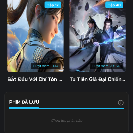
Tập 17
Tập 40
Tập 109
Tập 110
Tập 111
Tập 112
Tập 113
Tập 114
Tập 115
Tập 116
Tập 117
Tập 118
Tập 119
Tập 120
Tập 121
Tập 122
Tập 123
Lượt xem:
1.134
Lượt xem:
3.550
Tập 124
Tập 125
Tập 126
Bắt Đầu Với Chí Tôn Đan Điền
Tu Tiên Giả Đại Chiến Siêu Năng Lực 3D
Tập 127
Tập 128
Tập 129
Tập 130
Tập 131
Tập 132
PHIM ĐÃ LƯU
Tập 133
Tập 134
Tập 135
Chưa lưu phim nào
Tập 136
Tập 137
Tập 138