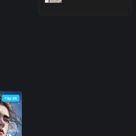
 66
 73
 80
 87
 94
101
108
Tập 25
115
122
129