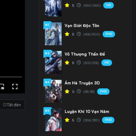
HD
5
(660/660)
#2
Vạn Giới Độc Tôn
FHD
5
(469/800)
#3
Vô Thượng Thần Đế
HD
5
(602/632)
#4
Ám Hà Truyện 3D
FHD
0
(38/38)
Tắt đèn
#5
Luyện Khí 10 Vạn Năm
FHD
5
(366/380)