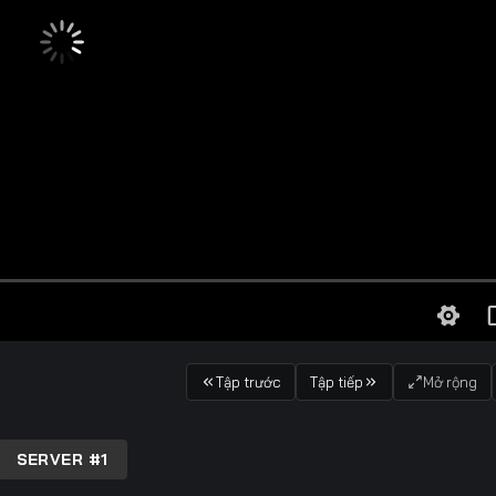
Tập trước
Tập tiếp
Mở rộng
SERVER #1