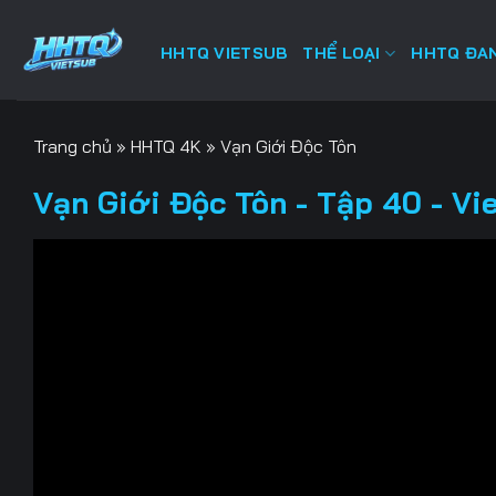
Bỏ
qua
HHTQ VIETSUB
THỂ LOẠI
HHTQ ĐAN
nội
dung
Trang chủ
»
HHTQ 4K
»
Vạn Giới Độc Tôn
Vạn Giới Độc Tôn - Tập 40 - Vi