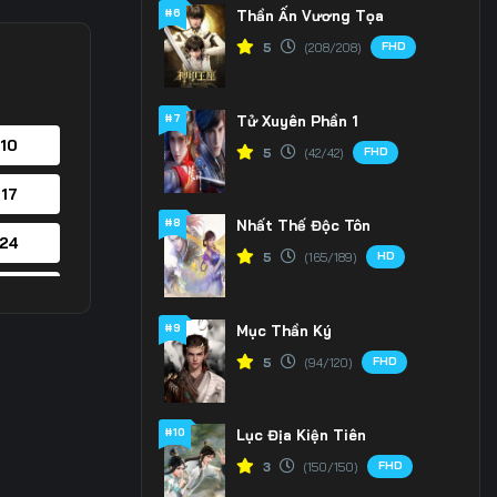
#6
Thần Ấn Vương Tọa
FHD
5
(208/208)
#7
Tử Xuyên Phần 1
 10
FHD
5
(42/42)
 17
#8
Nhất Thế Độc Tôn
 24
HD
5
(165/189)
 31
#9
Mục Thần Ký
 38
FHD
5
(94/120)
 45
#10
Lục Địa Kiện Tiên
 52
FHD
3
(150/150)
 59