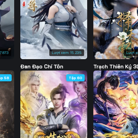
Tập 133
Tập 134
Tập 135
Tập 
Tập 140
Tập 141
Tập 142
Tập 
Tập 147
Tập 148
Tập 149
Tập 
Tập 154
Tập 155
Tập 156
Tập 
7.873
Lượt xem:
15.235
Lượt 
Tập 161
Tập 162
Tập 163
Tập 
Đan Đạo Chí Tôn
Trạch Thiên Ký 3
Tập 168
Tập 169
Tập 170
Tập 
ập 58
Tập 60
Tập 175
Tập 176
Tập 177
Tập 
Tập 182
Tập 183
Tập 184
Tập 
Tập 189
Tập 190
Tập 191
Tập 
Tập 196
Tập 197
Tập 198
Tập 