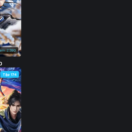
136
143
150
157
xem:
2.390
164
D
171
Tập 174
178
185
192
199