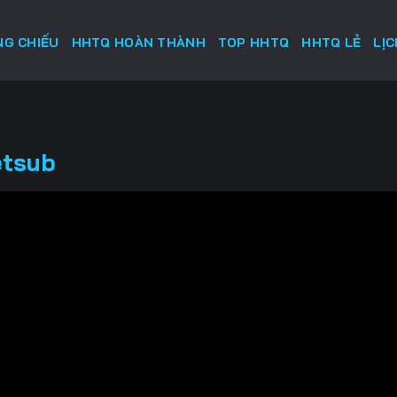
G CHIẾU
HHTQ HOÀN THÀNH
TOP HHTQ
HHTQ LẺ
LỊ
etsub