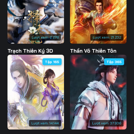
73
74
75
76
77
78
79
80
81
Lượt xem:
2.278
Lượt xem:
21.232
82
83
84
Trạch Thiên Ký 3D
Thần Võ Thiên Tôn
85
86
87
Tập 165
Tập 365
88
89
90
91
92
93
94
95
96
97
98
99
100
101
102
Lượt xem:
14.144
Lượt xem:
37.936