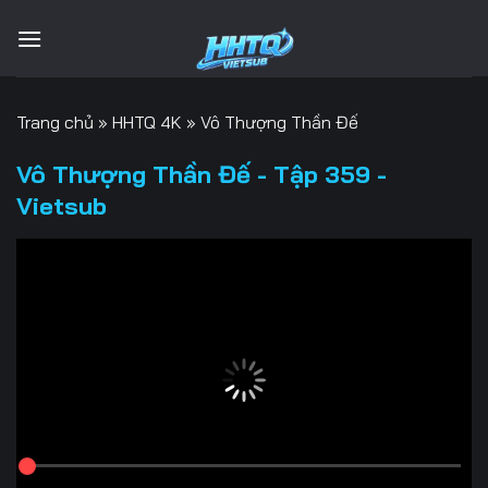
Bỏ
qua
nội
dung
Trang chủ
»
HHTQ 4K
»
Vô Thượng Thần Đế
Vô Thượng Thần Đế - Tập 359 -
Vietsub