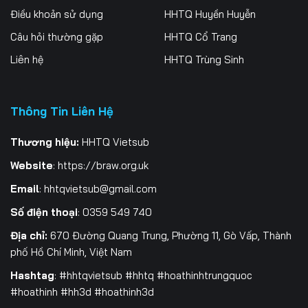
Điều khoản sử dụng
HHTQ Huyền Huyễn
196
197
198
Câu hỏi thường gặp
HHTQ Cổ Trang
199
200
201
Liên hệ
HHTQ Trùng Sinh
202
203
204
205
206
207
Thông Tin Liên Hệ
208
209
210
Thương hiệu:
HHTQ Vietsub
Website
:
https://braw.org.uk
211
212
213
Email
:
hhtqvietsub@gmail.com
214
215
216
Số điện thoại
: 0359 549 740
217
218
219
Địa chỉ:
670 Đường Quang Trung, Phường 11, Gò Vấp, Thành
phố Hồ Chí Minh, Việt Nam
220
221
222
Hashtag
: #hhtqvietsub #hhtq #hoathinhtrungquoc
223
224
225
#hoathinh #hh3d #hoathinh3d