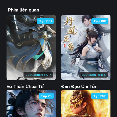
43
44
45
Phim liên quan
46
47
48
Tập 661
Tập 168
49
50
51
52
53
54
55
56
57
58
59
60
61
62
63
Lượt xem:
55.017
Lượt xem:
15.135
Võ Thần Chúa Tể
Đan Đạo Chí Tôn
64
65
66
Tập 25
Tập 253
67
68
69
70
71
72