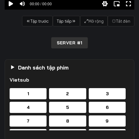
00:00 / 00:00
Tập trước
Tập tiếp
Mở rộng
Tắt đèn
SERVER #1
Danh sách tập phim
Vietsub
1
2
3
4
5
6
7
8
9
10
11
12