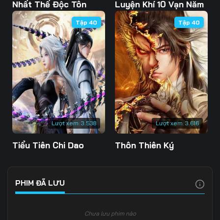
103
104
105
Nhất Thế Độc Tôn
Luyện Khí 10 Vạn Năm
Tập 40
Tập 40
106
107
108
109
110
111
112
113
114
115
116
117
118
119
120
Lượt xem:
3.538
Lượt xem:
3.616
121
122
123
Tiểu Tiên Chi Dao
Thôn Thiên Ký
124
125
126
127
128
129
PHIM ĐÃ LƯU
130
131
132
Chưa lưu phim nào
133
134
135