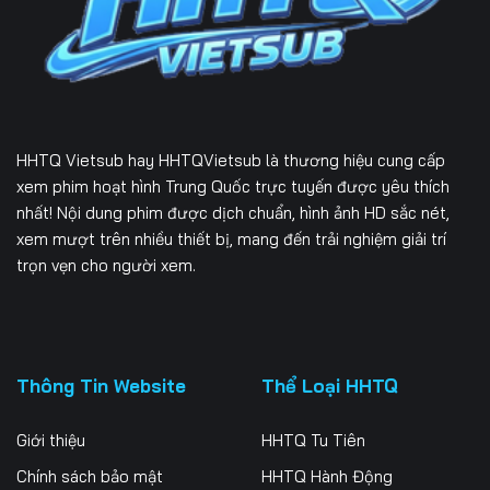
166
167
168
169
170
171
172
173
174
HHTQ Vietsub
hay HHTQVietsub là thương hiệu cung cấp
175
176
177
xem phim hoạt hình Trung Quốc trực tuyến được yêu thích
nhất! Nội dung phim được dịch chuẩn, hình ảnh HD sắc nét,
178
179
180
xem mượt trên nhiều thiết bị, mang đến trải nghiệm giải trí
trọn vẹn cho người xem.
181
182
183
184
185
186
187
188
189
Thông Tin Website
Thể Loại HHTQ
190
191
192
Giới thiệu
HHTQ Tu Tiên
193
194
195
Chính sách bảo mật
HHTQ Hành Động