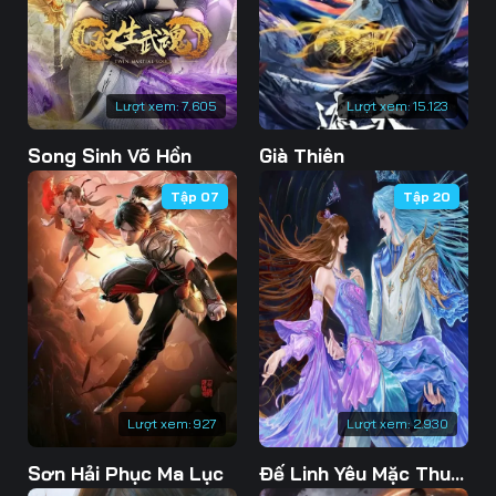
76
77
78
79
80
81
Lượt xem:
7.605
Lượt xem:
15.123
82
83
84
Song Sinh Võ Hồn
Già Thiên
85
86
87
Tập 07
Tập 20
88
89
90
91
92
93
94
95
96
97
98
99
100
101
102
Lượt xem:
927
Lượt xem:
2.930
103
104
105
Sơn Hải Phục Ma Lục
Đế Linh Yêu Mặc Thuỷ Linh Lung