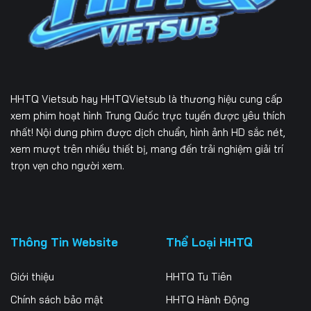
229
230
231
232
233
234
235
236
237
HHTQ Vietsub
hay HHTQVietsub là thương hiệu cung cấp
238
239
240
xem phim hoạt hình Trung Quốc trực tuyến được yêu thích
nhất! Nội dung phim được dịch chuẩn, hình ảnh HD sắc nét,
241
242
243
xem mượt trên nhiều thiết bị, mang đến trải nghiệm giải trí
trọn vẹn cho người xem.
244
245
246
247
248
249
250
251
252
Thông Tin Website
Thể Loại HHTQ
253
254
255
Giới thiệu
HHTQ Tu Tiên
256
257
258
Chính sách bảo mật
HHTQ Hành Động