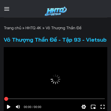
Bỏ
qua
nội
dung
Trang chủ
»
HHTQ 4K
»
Vô Thượng Thần Đế
Vô Thượng Thần Đế - Tập 93 - Vietsub
00:00 / 00:00