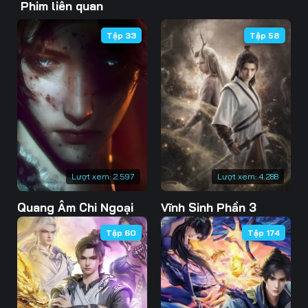
Phim liên quan
46
47
48
Tập 33
Tập 58
49
50
51
52
53
54
55
56
57
58
59
60
61
62
63
Lượt xem:
2.597
Lượt xem:
4.288
Quang Âm Chi Ngoại
Vĩnh Sinh Phần 3
64
65
66
Tập 60
Tập 174
67
68
69
70
71
72
73
74
75