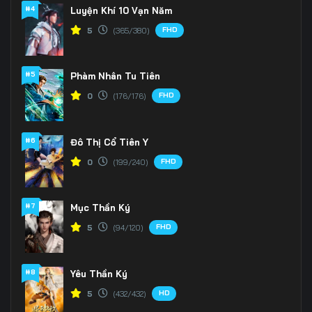
166
167
168
#4
Luyện Khí 10 Vạn Năm
FHD
5
(365/380)
169
170
171
172
173
174
#5
Phàm Nhân Tu Tiên
175
176
177
FHD
0
(176/176)
178
179
180
#6
Đô Thị Cổ Tiên Y
181
182
183
FHD
0
(199/240)
184
185
186
#7
Mục Thần Ký
187
188
189
FHD
5
(94/120)
190
191
192
#8
Yêu Thần Ký
193
194
195
HD
5
(432/432)
196
197
198