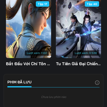
Tập 17
Tập 40
106
107
108
109
110
111
112
113
114
115
116
117
118
119
120
Lượt xem:
1.122
Lượt xem:
3.536
121
122
123
Bắt Đầu Với Chí Tôn Đan Điền
Tu Tiên Giả Đại Chiến Siêu Năng Lực 3D
124
125
126
127
128
129
PHIM ĐÃ LƯU
130
131
132
Chưa lưu phim nào
133
134
135