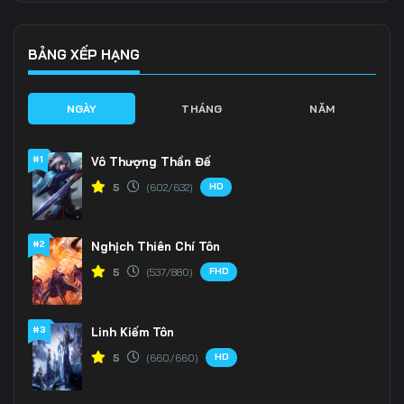
136
137
138
139
140
141
BẢNG XẾP HẠNG
142
143
144
NGÀY
THÁNG
NĂM
145
146
147
#1
Vô Thượng Thần Đế
148
149
150
HD
5
(602/632)
151
152
153
#2
Nghịch Thiên Chí Tôn
154
155
156
FHD
5
(537/880)
157
158
159
160
161
162
#3
Linh Kiếm Tôn
HD
5
(660/660)
163
164
165