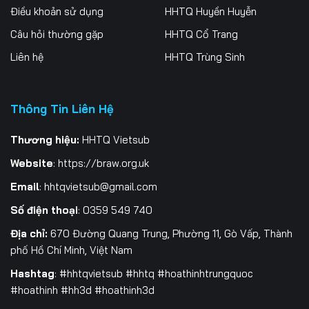
Điều khoản sử dụng
HHTQ Huyền Huyễn
259
260
261
Câu hỏi thường gặp
HHTQ Cổ Trang
262
263
264
Liên hệ
HHTQ Trùng Sinh
265
266
267
Thông Tin Liên Hệ
268
269
270
271
272
273
Thương hiệu:
HHTQ Vietsub
Website
:
https://braw.org.uk
274
275
276
Email
:
hhtqvietsub@gmail.com
277
278
279
Số điện thoại
: 0359 549 740
280
281
282
Địa chỉ:
670 Đường Quang Trung, Phường 11, Gò Vấp, Thành
phố Hồ Chí Minh, Việt Nam
283
284
285
Hashtag
: #hhtqvietsub #hhtq #hoathinhtrungquoc
#hoathinh #hh3d #hoathinh3d
286
287
288