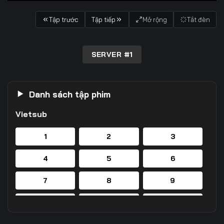
Tập trước
Tập tiếp
Mở rộng
Tắt đèn
SERVER #1
Danh sách tập phim
Vietsub
1
2
3
4
5
6
7
8
9
10
11
12