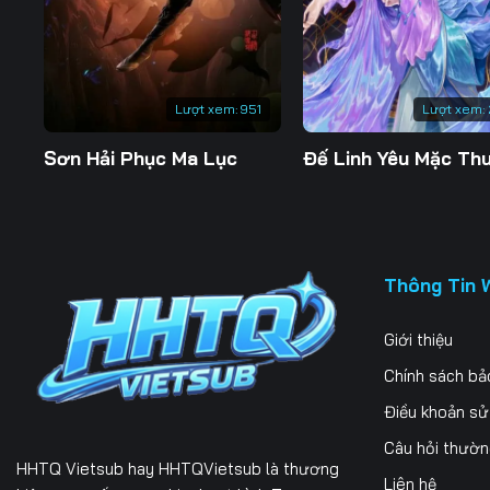
197
198
199
204
205
206
Lượt xem:
951
Lượt xem:
211
212
213
Sơn Hải Phục Ma Lục
218
219
220
225
226
227
232
233
234
Thông Tin 
239
240
241
Giới thiệu
246
247
248
Chính sách bả
253
254
255
Điều khoản s
Câu hỏi thườ
260
261
262
HHTQ Vietsub
hay HHTQVietsub là thương
Liên hệ