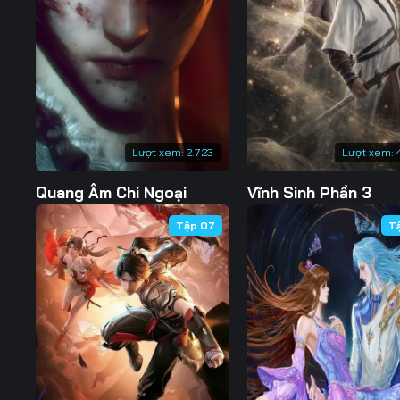
127
128
129
134
135
136
141
142
143
148
149
150
Lượt xem:
2.723
Lượt xem:
155
156
157
Quang Âm Chi Ngoại
Vĩnh Sinh Phần 3
162
163
164
Tập 07
T
169
170
171
176
177
178
183
184
185
190
191
192