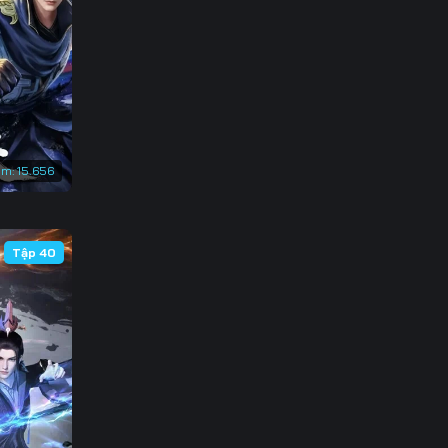
3
0
7
4
em:
15.656
1
8
Tập 40
5
2
9
6