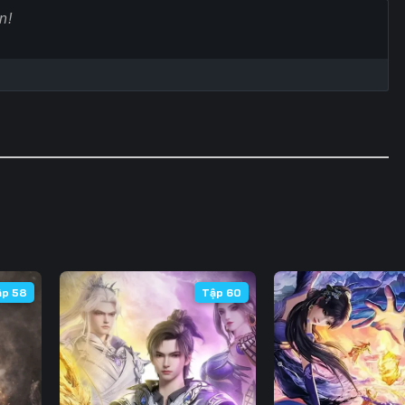
60
61
62
6
67
68
69
7
74
75
76
7
81
82
83
8
88
89
90
9
95
96
97
9
102
103
104
10
ập 58
Tập 60
109
110
111
11
116
117
118
11
123
124
125
12