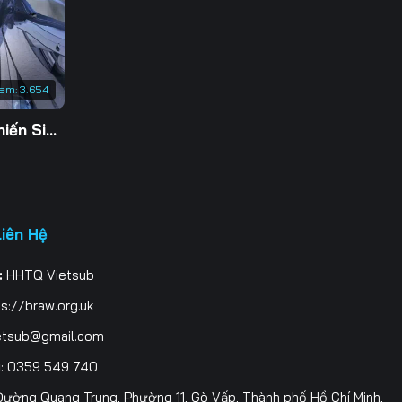
3
0
xem:
3.654
7
Tu Tiên Giả Đại Chiến Siêu Năng Lực 3D
4
1
8
Liên Hệ
5
:
HHTQ Vietsub
2
s://braw.org.uk
9
etsub@gmail.com
i
: 0359 549 740
6
ường Quang Trung, Phường 11, Gò Vấp, Thành phố Hồ Chí Minh,