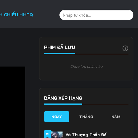
CH CHIẾU HHTQ
PHIM ĐÃ LƯU
Chưa lưu phim nào
BẢNG XẾP HẠNG
NGÀY
THÁNG
NĂM
#1
Vô Thượng Thần Đế