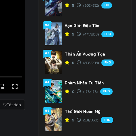
HD
5
(602/632)
#2
Vạn Giới Độc Tôn
FHD
5
(471/800)
#3
Thần Ấn Vương Tọa
FHD
5
(208/208)
#4
Phàm Nhân Tu Tiên
FHD
0
(176/176)
Tắt đèn
#5
Thế Giới Hoàn Mỹ
FHD
5
(281/360)