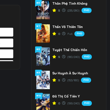
#6
Thôn Phệ Tinh Không
FHD
5
(235/280)
#7
Thần Võ Thiên Tôn
FHD
0
Full
4
#8
Tuyệt Thế Chiến Hồn
1
FHD
5
(180/240)
8
#9
Sư Huynh À Sư Huynh
5
FHD
5
(153/180)
2
#10
Đô Thị Cổ Tiên Y
9
FHD
0
(199/240)
6