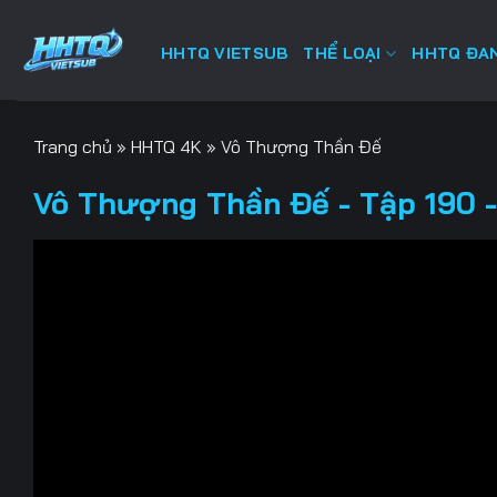
Bỏ
qua
HHTQ VIETSUB
THỂ LOẠI
HHTQ ĐAN
nội
dung
Trang chủ
»
HHTQ 4K
»
Vô Thượng Thần Đế
Vô Thượng Thần Đế - Tập 190 -