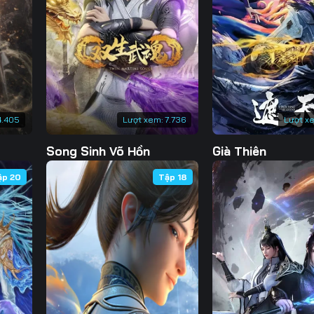
130
131
132
13
137
138
139
14
144
145
146
14
151
152
153
15
4.405
Lượt xem:
7.736
Lượt x
158
159
160
16
Song Sinh Võ Hồn
Già Thiên
165
166
167
16
ập 20
Tập 18
172
173
174
17
179
180
181
18
186
187
188
18
193
194
195
19