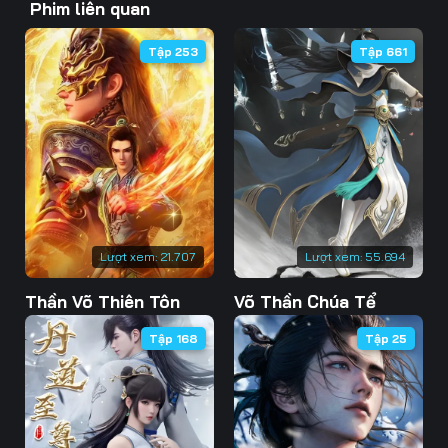
Phim liên quan
46
47
48
Tập 253
Tập 661
49
50
51
52
53
54
55
56
57
58
59
60
61
62
63
Lượt xem:
21.707
Lượt xem:
55.694
Thần Võ Thiên Tôn
Võ Thần Chúa Tể
64
65
66
Tập 168
Tập 25
67
68
69
70
71
72
73
74
75