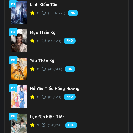
166
167
168
#4
Linh Kiếm Tôn
HD
5
(660/660)
169
170
171
172
173
174
#5
Mục Thần Ký
175
176
177
FHD
5
(95/120)
178
179
180
#6
Yêu Thần Ký
181
182
183
HD
5
(432/432)
184
185
186
#7
Hồ Yêu Tiểu Hồng Nương
187
188
189
FHD
5
(89/120)
190
191
192
#8
Lục Địa Kiện Tiên
193
194
195
FHD
3
(150/150)
196
197
198