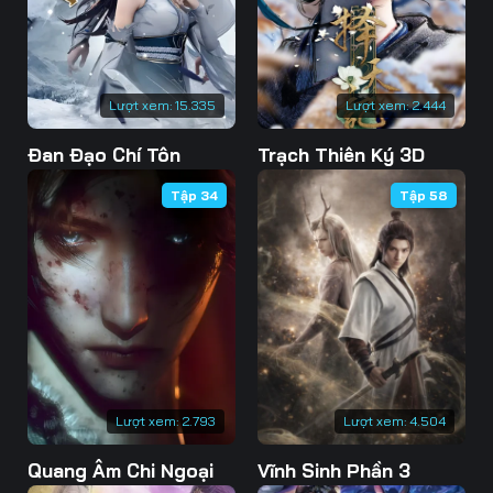
76
77
78
79
80
81
Lượt xem:
15.335
Lượt xem:
2.444
82
83
84
Đan Đạo Chí Tôn
Trạch Thiên Ký 3D
85
86
87
Tập 34
Tập 58
88
89
90
91
92
93
94
95
96
97
98
99
100
101
102
Lượt xem:
2.793
Lượt xem:
4.504
103
104
105
Quang Âm Chi Ngoại
Vĩnh Sinh Phần 3