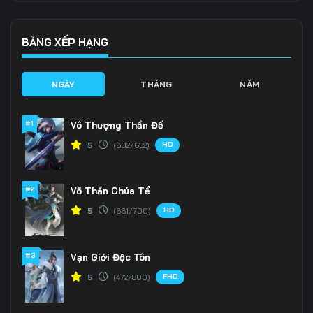
136
137
138
139
140
141
BẢNG XẾP HẠNG
142
143
144
NGÀY
THÁNG
NĂM
145
146
147
#1
Vô Thượng Thần Đế
148
149
150
HD
5
(602/632)
151
152
153
#2
Võ Thần Chúa Tể
154
155
156
HD
5
(661/700)
157
158
159
160
161
162
#3
Vạn Giới Độc Tôn
FHD
5
(472/800)
163
164
165