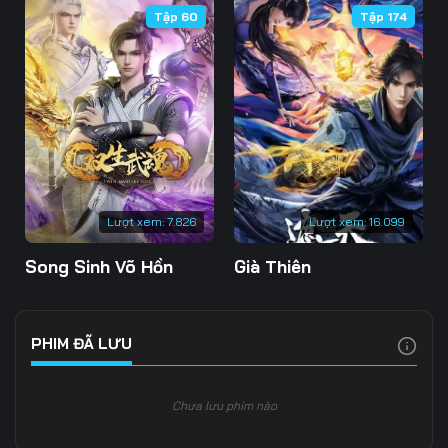
Tập 60
Tập 174
106
107
108
109
110
111
112
113
114
115
116
117
118
119
120
Lượt xem:
7.826
Lượt xem:
16.099
121
122
123
Song Sinh Võ Hồn
Già Thiên
124
125
126
127
128
129
PHIM ĐÃ LƯU
130
131
132
Chưa lưu phim nào
133
134
135