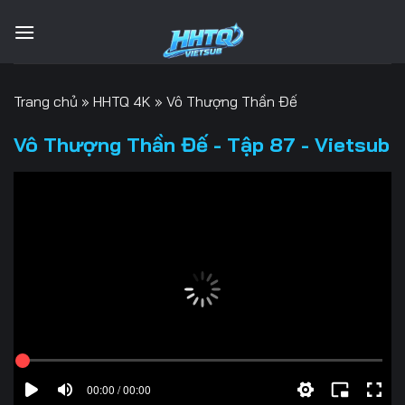
Bỏ
qua
nội
dung
Trang chủ
»
HHTQ 4K
»
Vô Thượng Thần Đế
Vô Thượng Thần Đế - Tập 87 - Vietsub
00:00 / 00:00