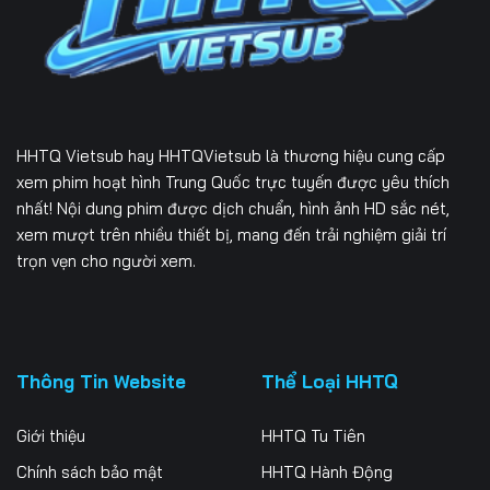
229
230
231
232
233
234
235
236
237
HHTQ Vietsub
hay HHTQVietsub là thương hiệu cung cấp
238
239
240
xem phim hoạt hình Trung Quốc trực tuyến được yêu thích
nhất! Nội dung phim được dịch chuẩn, hình ảnh HD sắc nét,
241
242
243
xem mượt trên nhiều thiết bị, mang đến trải nghiệm giải trí
trọn vẹn cho người xem.
244
245
246
247
248
249
250
251
252
Thông Tin Website
Thể Loại HHTQ
253
254
255
Giới thiệu
HHTQ Tu Tiên
256
257
258
Chính sách bảo mật
HHTQ Hành Động