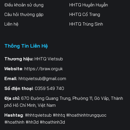
Điều khoản sử dụng
HHTQ Huyền Huyễn
259
260
261
Câu hỏi thường gặp
HHTQ Cổ Trang
262
263
264
Liên hệ
HHTQ Trùng Sinh
265
266
267
Thông Tin Liên Hệ
268
269
270
271
272
273
Thương hiệu:
HHTQ Vietsub
Website
:
https://braw.org.uk
274
275
276
Email
:
hhtqvietsub@gmail.com
277
278
279
Số điện thoại
: 0359 549 740
280
281
282
Địa chỉ:
670 Đường Quang Trung, Phường 11, Gò Vấp, Thành
phố Hồ Chí Minh, Việt Nam
283
284
285
Hashtag
: #hhtqvietsub #hhtq #hoathinhtrungquoc
#hoathinh #hh3d #hoathinh3d
286
287
288