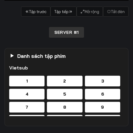
Tập trước
Tập tiếp
Mở rộng
Tắt đèn
SERVER #1
Danh sách tập phim
Vietsub
1
2
3
4
5
6
7
8
9
10
11
12