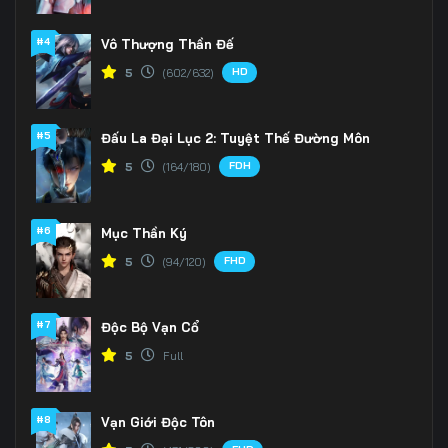
166
167
168
#4
Vô Thượng Thần Đế
HD
5
(602/632)
169
170
171
172
173
174
#5
Đấu La Đại Lục 2: Tuyệt Thế Đường Môn
175
176
177
FDH
5
(164/180)
178
179
180
#6
Mục Thần Ký
181
182
183
FHD
5
(94/120)
184
185
186
#7
Độc Bộ Vạn Cổ
187
188
189
5
Full
190
191
192
#8
Vạn Giới Độc Tôn
193
194
195