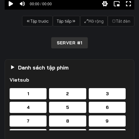
00:00 / 00:00
Tập trước
Tập tiếp
Mở rộng
Tắt đèn
SERVER #1
Danh sách tập phim
Vietsub
1
2
3
4
5
6
7
8
9
10
11
12