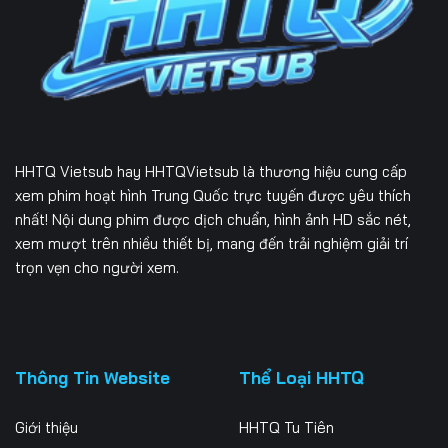
226
227
228
229
230
231
232
233
234
235
236
237
HHTQ Vietsub
hay HHTQVietsub là thương hiệu cung cấp
238
239
240
xem phim hoạt hình Trung Quốc trực tuyến được yêu thích
nhất! Nội dung phim được dịch chuẩn, hình ảnh HD sắc nét,
241
242
243
xem mượt trên nhiều thiết bị, mang đến trải nghiệm giải trí
trọn vẹn cho người xem.
244
245
246
247
248
249
250
251
252
Thông Tin Website
Thể Loại HHTQ
253
254
255
Giới thiệu
HHTQ Tu Tiên