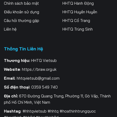
256
257
258
Chính sách bảo mật
HHTQ Hành Động
Điều khoản sử dụng
HHTQ Huyền Huyễn
259
260
261
Câu hỏi thường gặp
HHTQ Cổ Trang
262
263
264
Liên hệ
HHTQ Trùng Sinh
265
266
267
Thông Tin Liên Hệ
268
269
270
271
272
273
Thương hiệu:
HHTQ Vietsub
Website
:
https://braw.org.uk
274
275
276
Email
:
hhtqvietsub@gmail.com
277
278
279
Số điện thoại
: 0359 549 740
280
281
282
Địa chỉ:
670 Đường Quang Trung, Phường 11, Gò Vấp, Thành
phố Hồ Chí Minh, Việt Nam
283
284
285
Hashtag
: #hhtqvietsub #hhtq #hoathinhtrungquoc