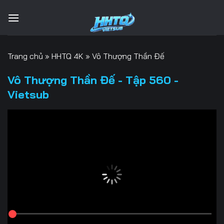
Bỏ
qua
nội
dung
Trang chủ
»
HHTQ 4K
»
Vô Thượng Thần Đế
Vô Thượng Thần Đế - Tập 560 -
Vietsub