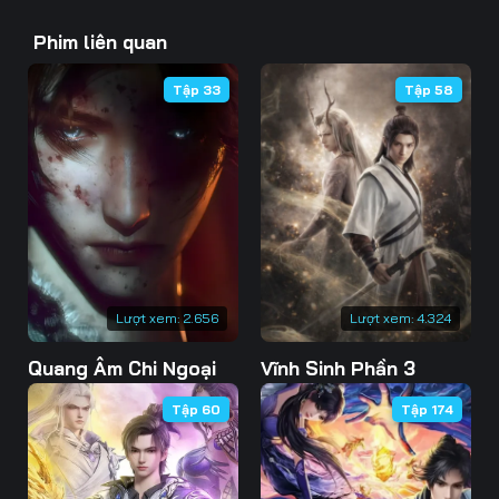
43
44
45
Phim liên quan
46
47
48
Tập 33
Tập 58
49
50
51
52
53
54
55
56
57
58
59
60
61
62
63
Lượt xem:
2.656
Lượt xem:
4.324
Quang Âm Chi Ngoại
Vĩnh Sinh Phần 3
64
65
66
Tập 60
Tập 174
67
68
69
70
71
72