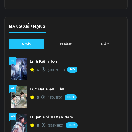
136
137
138
139
140
141
BẢNG XẾP HẠNG
142
143
144
NGÀY
THÁNG
NĂM
145
146
147
#1
Linh Kiếm Tôn
148
149
150
HD
5
(660/660)
151
152
153
#2
Lục Địa Kiện Tiên
154
155
156
FHD
3
(150/150)
157
158
159
160
161
162
#3
Luyện Khí 10 Vạn Năm
FHD
5
(365/380)
163
164
165