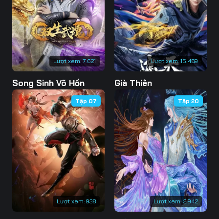
73
74
75
76
77
78
79
80
81
Lượt xem:
7.621
Lượt xem:
15.469
82
83
84
Song Sinh Võ Hồn
Già Thiên
85
86
87
Tập 07
Tập 20
88
89
90
91
92
93
94
95
96
97
98
99
100
101
102
Lượt xem:
938
Lượt xem:
2.942