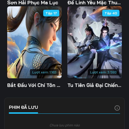
103
104
105
Sơn Hải Phục Ma Lục
Đế Linh Yêu Mặc Thuỷ Linh Lung
Tập 17
Tập 40
106
107
108
109
110
111
112
113
114
115
116
117
118
119
120
Lượt xem:
1.163
Lượt xem:
3.593
121
122
123
Bắt Đầu Với Chí Tôn Đan Điền
Tu Tiên Giả Đại Chiến Siêu Năng Lực 3D
124
125
126
127
128
129
PHIM ĐÃ LƯU
130
131
132
Chưa lưu phim nào
133
134
135