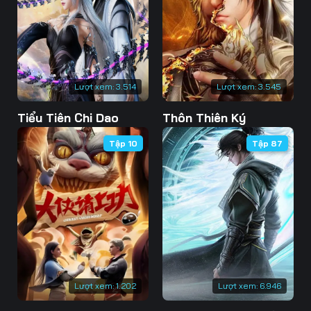
73
74
75
76
77
78
79
80
81
Lượt xem:
3.514
Lượt xem:
3.545
82
83
84
Tiểu Tiên Chi Dao
Thôn Thiên Ký
85
86
87
Tập 10
Tập 87
88
89
90
91
92
93
94
95
96
97
98
99
100
101
102
Lượt xem:
1.202
Lượt xem:
6.946