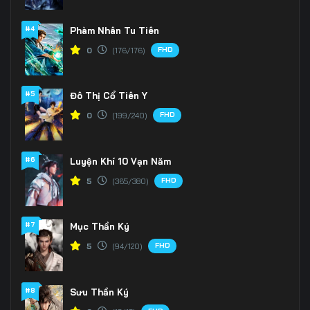
166
167
168
#4
Phàm Nhân Tu Tiên
FHD
0
(176/176)
169
170
171
172
173
174
#5
Đô Thị Cổ Tiên Y
175
176
177
FHD
0
(199/240)
178
179
180
#6
Luyện Khí 10 Vạn Năm
181
182
183
FHD
5
(365/380)
184
185
186
#7
Mục Thần Ký
187
188
189
FHD
5
(94/120)
190
191
192
#8
Sưu Thần Ký
193
194
195