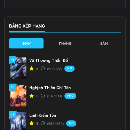
136
137
138
139
140
141
BẢNG XẾP HẠNG
142
143
144
NGÀY
THÁNG
NĂM
145
146
147
#1
Vô Thượng Thần Đế
148
149
150
HD
5
(602/632)
151
152
153
#2
Nghịch Thiên Chí Tôn
154
155
156
FHD
5
(537/880)
157
158
159
160
161
162
#3
Linh Kiếm Tôn
HD
5
(660/660)
163
164
165