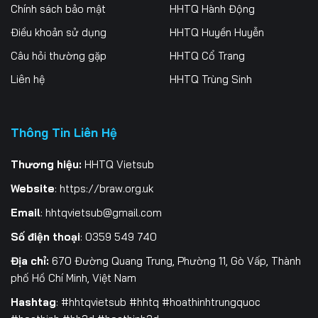
256
257
258
Chính sách bảo mật
HHTQ Hành Động
Điều khoản sử dụng
HHTQ Huyền Huyễn
259
260
261
Câu hỏi thường gặp
HHTQ Cổ Trang
262
263
264
Liên hệ
HHTQ Trùng Sinh
265
266
267
Thông Tin Liên Hệ
268
269
270
271
272
273
Thương hiệu:
HHTQ Vietsub
Website
:
https://braw.org.uk
274
275
276
Email
:
hhtqvietsub@gmail.com
277
278
279
Số điện thoại
: 0359 549 740
280
281
282
Địa chỉ:
670 Đường Quang Trung, Phường 11, Gò Vấp, Thành
phố Hồ Chí Minh, Việt Nam
283
284
285
Hashtag
: #hhtqvietsub #hhtq #hoathinhtrungquoc