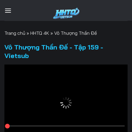
Bỏ
qua
nội
dung
Trang chủ
»
HHTQ 4K
»
Vô Thượng Thần Đế
Vô Thượng Thần Đế - Tập 159 -
Vietsub