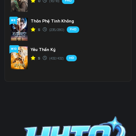
FHD
0
(18/18)
196
197
198
#9
Thôn Phệ Tinh Không
199
200
201
FHD
5
(235/280)
202
203
204
205
206
207
#10
Yêu Thần Ký
HD
5
(432/432)
208
209
210
211
212
213
214
215
216
217
218
219
220
221
222
223
224
225