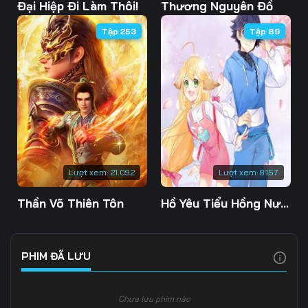
103
104
105
Đại Hiệp Đi Làm Thôi!
Thương Nguyên Đồ
Tập 253
Tập 89
106
107
108
109
110
111
112
113
114
115
116
117
118
119
120
Lượt xem:
21.092
Lượt xem:
8.157
121
122
123
Thần Võ Thiên Tôn
Hồ Yêu Tiểu Hồng Nương
124
125
126
127
128
129
PHIM ĐÃ LƯU
130
131
132
Chưa lưu phim nào
133
134
135