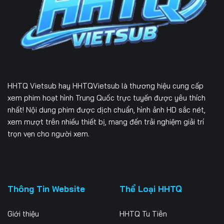
226
227
228
229
230
231
232
233
234
235
236
237
HHTQ Vietsub
hay HHTQVietsub là thương hiệu cung cấp
238
239
240
xem phim hoạt hình Trung Quốc trực tuyến được yêu thích
nhất! Nội dung phim được dịch chuẩn, hình ảnh HD sắc nét,
241
242
243
xem mượt trên nhiều thiết bị, mang đến trải nghiệm giải trí
trọn vẹn cho người xem.
244
245
246
247
248
249
250
251
252
Thông Tin Website
Thể Loại HHTQ
253
254
255
Giới thiệu
HHTQ Tu Tiên