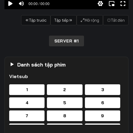
00:00 / 00:00
Tập trước
Tập tiếp
Mở rộng
Tắt đèn
SERVER #1
Danh sách tập phim
Vietsub
1
2
3
4
5
6
7
8
9
10
11
12