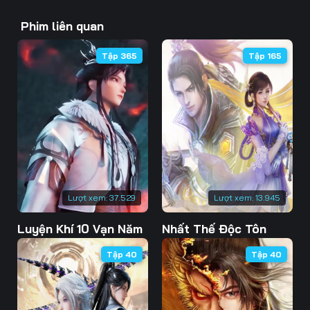
43
44
45
Phim liên quan
46
47
48
Tập 365
Tập 165
49
50
51
52
53
54
55
56
57
58
59
60
61
62
63
Lượt xem:
37.529
Lượt xem:
13.945
Luyện Khí 10 Vạn Năm
Nhất Thế Độc Tôn
64
65
66
Tập 40
Tập 40
67
68
69
70
71
72