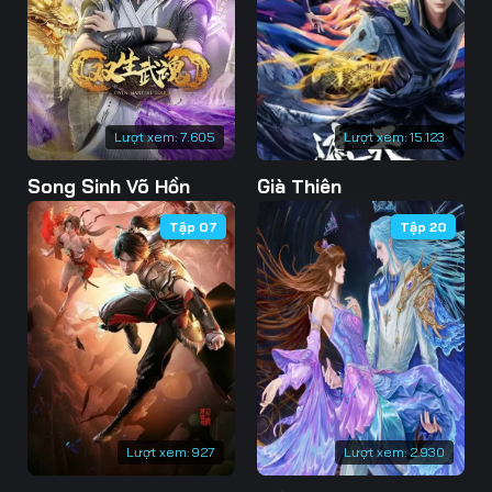
73
74
75
76
77
78
79
80
81
Lượt xem:
7.605
Lượt xem:
15.123
82
83
84
Song Sinh Võ Hồn
Già Thiên
85
86
87
Tập 07
Tập 20
88
89
90
91
92
93
94
95
96
97
98
99
100
101
102
Lượt xem:
927
Lượt xem:
2.930