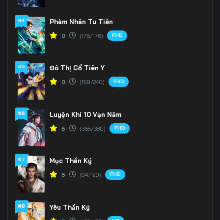
166
167
168
#4
Phàm Nhân Tu Tiên
FHD
0
(176/176)
169
170
171
172
173
174
#5
Đô Thị Cổ Tiên Y
175
176
177
FHD
0
(199/240)
178
179
180
#6
Luyện Khí 10 Vạn Năm
181
182
183
FHD
5
(365/380)
184
185
186
#7
Mục Thần Ký
187
188
189
FHD
5
(94/120)
190
191
192
#8
Yêu Thần Ký
193
194
195