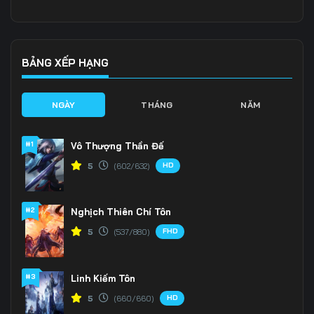
136
137
138
139
140
141
BẢNG XẾP HẠNG
142
143
144
NGÀY
THÁNG
NĂM
145
146
147
#1
Vô Thượng Thần Đế
148
149
150
HD
5
(602/632)
151
152
153
#2
Nghịch Thiên Chí Tôn
154
155
156
FHD
5
(537/880)
157
158
159
160
161
162
#3
Linh Kiếm Tôn
HD
5
(660/660)
163
164
165