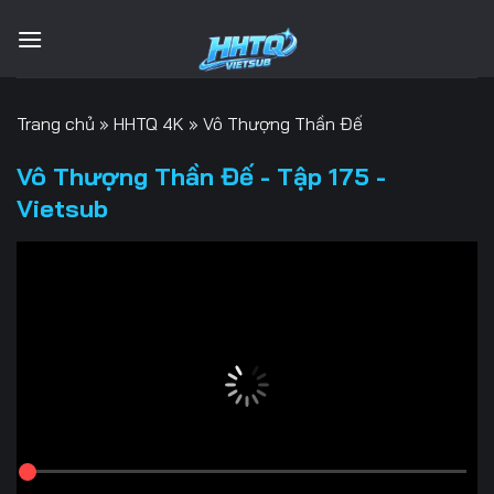
Bỏ
qua
nội
dung
Trang chủ
»
HHTQ 4K
»
Vô Thượng Thần Đế
Vô Thượng Thần Đế - Tập 175 -
Vietsub