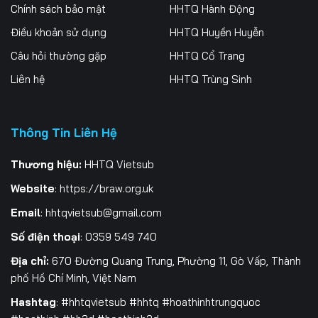
256
257
258
Chính sách bảo mật
HHTQ Hành Động
Điều khoản sử dụng
HHTQ Huyền Huyễn
259
260
261
Câu hỏi thường gặp
HHTQ Cổ Trang
262
263
264
Liên hệ
HHTQ Trùng Sinh
265
266
267
Thông Tin Liên Hệ
268
269
270
271
272
273
Thương hiệu:
HHTQ Vietsub
Website
:
https://braw.org.uk
274
275
276
Email
:
hhtqvietsub@gmail.com
277
278
279
Số điện thoại
: 0359 549 740
280
281
282
Địa chỉ:
670 Đường Quang Trung, Phường 11, Gò Vấp, Thành
phố Hồ Chí Minh, Việt Nam
283
284
285
Hashtag
: #hhtqvietsub #hhtq #hoathinhtrungquoc