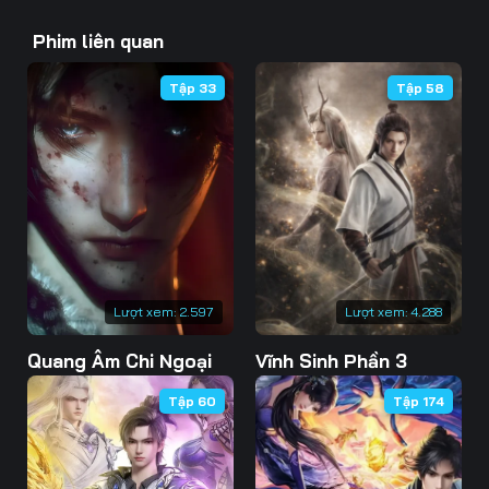
43
44
45
Phim liên quan
46
47
48
Tập 33
Tập 58
49
50
51
52
53
54
55
56
57
58
59
60
61
62
63
Lượt xem:
2.597
Lượt xem:
4.288
Quang Âm Chi Ngoại
Vĩnh Sinh Phần 3
64
65
66
Tập 60
Tập 174
67
68
69
70
71
72