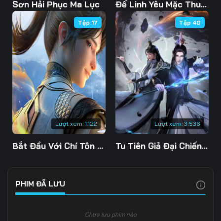
103
104
105
Sơn Hải Phục Ma Lục
Đế Linh Yêu Mặc Thuỷ Linh Lung
Tập 17
Tập 40
106
107
108
109
110
111
112
113
114
115
116
117
118
119
120
Lượt xem:
1.122
Lượt xem:
3.536
121
122
123
Bắt Đầu Với Chí Tôn Đan Điền
Tu Tiên Giả Đại Chiến Siêu Năng Lực 3D
124
125
126
127
128
129
PHIM ĐÃ LƯU
130
131
132
Chưa lưu phim nào
133
134
135