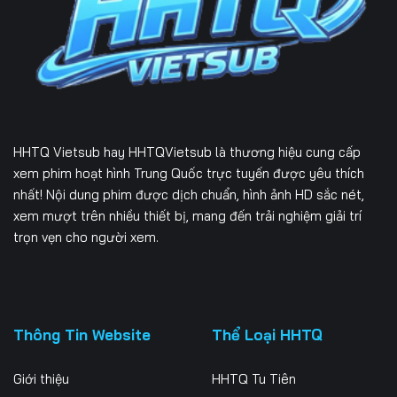
226
227
228
229
230
231
232
233
234
235
236
237
HHTQ Vietsub
hay HHTQVietsub là thương hiệu cung cấp
238
239
240
xem phim hoạt hình Trung Quốc trực tuyến được yêu thích
nhất! Nội dung phim được dịch chuẩn, hình ảnh HD sắc nét,
241
242
243
xem mượt trên nhiều thiết bị, mang đến trải nghiệm giải trí
trọn vẹn cho người xem.
244
245
246
247
248
249
250
251
252
Thông Tin Website
Thể Loại HHTQ
253
254
255
Giới thiệu
HHTQ Tu Tiên