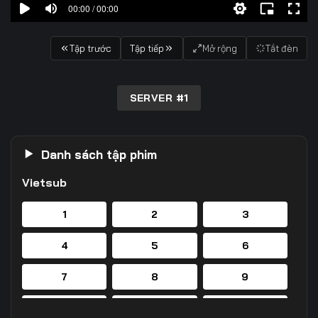
00:00 / 00:00
Tập trước
Tập tiếp
Mở rộng
Tắt đèn
SERVER #1
Danh sách tập phim
Vietsub
1
2
3
4
5
6
7
8
9
10
11
12