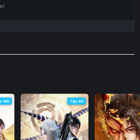
60
61
62
6
67
68
69
7
74
75
76
7
81
82
83
8
88
89
90
9
95
96
97
9
102
103
104
10
p 165
Tập 40
109
110
111
11
116
117
118
11
123
124
125
12