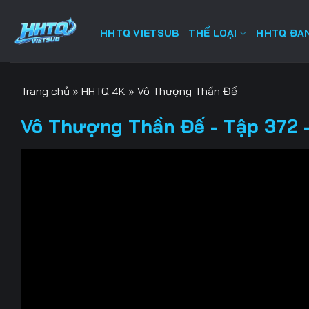
Bỏ
qua
HHTQ VIETSUB
THỂ LOẠI
HHTQ ĐAN
nội
dung
Trang chủ
»
HHTQ 4K
»
Vô Thượng Thần Đế
Vô Thượng Thần Đế - Tập 372 -