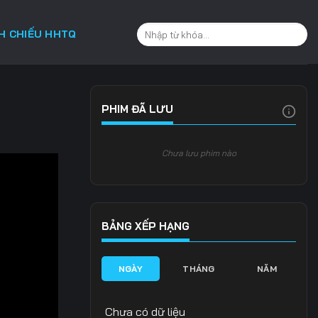
CH CHIẾU HHTQ
PHIM ĐÃ LƯU
Chưa lưu phim nào
BẢNG XẾP HẠNG
NGÀY
THÁNG
NĂM
Chưa có dữ liệu