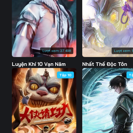
127
128
129
134
135
136
141
142
143
148
149
150
Lượt xem:
37.498
Lượt xem:
155
156
157
Luyện Khí 10 Vạn Năm
Nhất Thế Độc Tôn
162
163
164
Tập 10
T
169
170
171
176
177
178
183
184
185
190
191
192