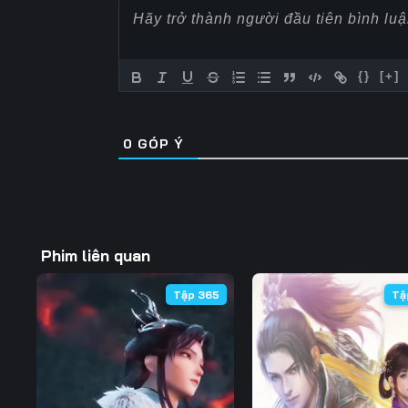
57
58
59
64
65
66
{}
[+]
71
72
73
0
GÓP Ý
78
79
80
85
86
87
92
93
94
Phim liên quan
99
100
101
Tập 365
Tậ
106
107
108
113
114
115
120
121
122