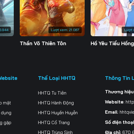
200
201
202
20
207
208
209
21
6.944
Lượt xem:
21.087
Lượt 
214
215
216
21
Thần Võ Thiên Tôn
Hồ Yêu Tiểu Hồn
221
222
223
22
228
229
230
23
235
236
237
23
Website
Thể Loại HHTQ
Thông Tin 
242
243
244
24
Thương hiệu
HHTQ Tu Tiên
249
250
251
25
Website
:
http
o mật
HHTQ Hành Động
256
257
258
25
Email
:
hhtqvi
ử dụng
HHTQ Huyền Huyễn
Số điện thoạ
ng gặp
HHTQ Cổ Trang
263
264
265
26
Địa chỉ:
670 Đ
HHTQ Trùng Sinh