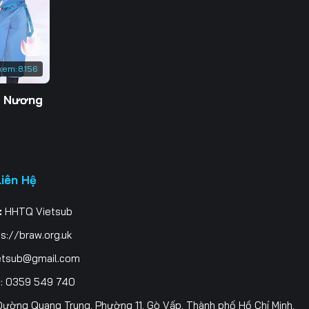
3
0
xem:
8.156
7
g Nương
4
1
8
Liên Hệ
5
:
HHTQ Vietsub
2
s://braw.org.uk
9
etsub@gmail.com
i
: 0359 549 740
6
ường Quang Trung, Phường 11, Gò Vấp, Thành phố Hồ Chí Minh,