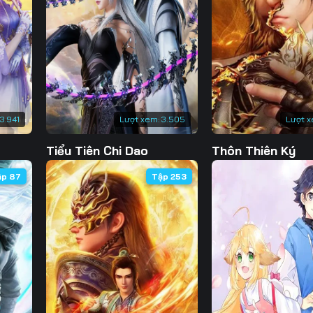
130
131
132
13
137
138
139
14
144
145
146
14
151
152
153
15
13.941
Lượt xem:
3.505
Lượt x
158
159
160
16
Tiểu Tiên Chi Dao
Thôn Thiên Ký
165
166
167
16
ập 87
Tập 253
172
173
174
17
179
180
181
18
186
187
188
18
193
194
195
19