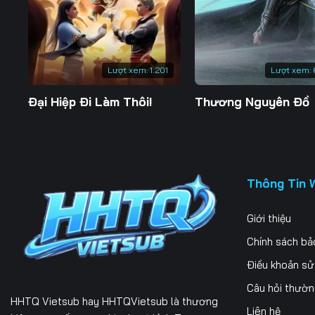
197
198
199
204
205
206
Lượt xem:
1.201
Lượt xem:
211
212
213
Đại Hiệp Đi Làm Thôi!
Thương Nguyên Đồ
218
219
220
225
226
227
232
233
234
Thông Tin 
239
240
241
Giới thiệu
246
247
248
Chính sách bả
253
254
255
Điều khoản s
Câu hỏi thườ
260
261
262
HHTQ Vietsub
hay HHTQVietsub là thương
Liên hệ