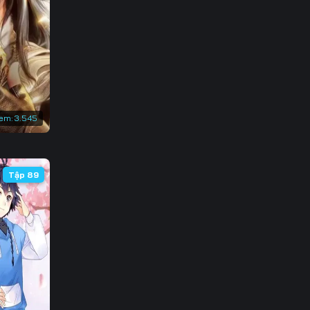
3
0
7
4
em:
3.545
1
8
Tập 89
5
2
9
6