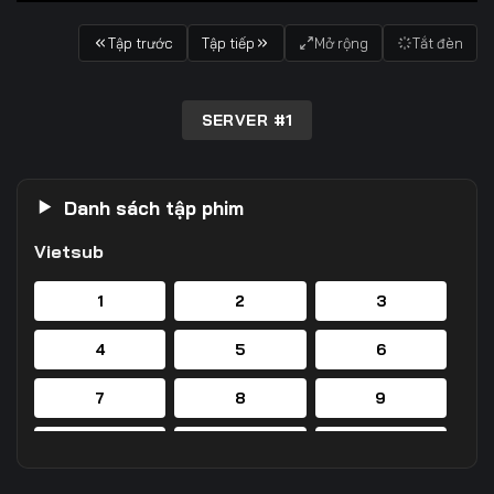
Tập trước
Tập tiếp
Mở rộng
Tắt đèn
SERVER #1
Danh sách tập phim
Vietsub
1
2
3
4
5
6
7
8
9
10
11
12