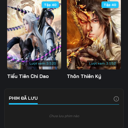
Tập 40
Tập 40
106
107
108
109
110
111
112
113
114
115
116
117
118
119
120
Lượt xem:
3.520
Lượt xem:
3.552
121
122
123
Tiểu Tiên Chi Dao
Thôn Thiên Ký
124
125
126
127
128
129
PHIM ĐÃ LƯU
130
131
132
Chưa lưu phim nào
133
134
135