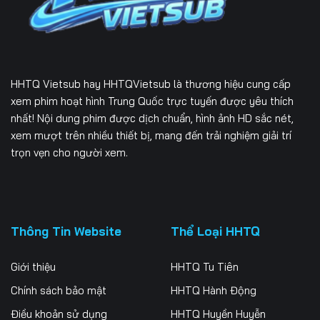
166
167
168
169
170
171
172
173
174
HHTQ Vietsub
hay HHTQVietsub là thương hiệu cung cấp
175
176
177
xem phim hoạt hình Trung Quốc trực tuyến được yêu thích
nhất! Nội dung phim được dịch chuẩn, hình ảnh HD sắc nét,
178
179
180
xem mượt trên nhiều thiết bị, mang đến trải nghiệm giải trí
trọn vẹn cho người xem.
181
182
183
184
185
186
187
188
189
Thông Tin Website
Thể Loại HHTQ
190
191
192
Giới thiệu
HHTQ Tu Tiên
193
194
195
Chính sách bảo mật
HHTQ Hành Động
Điều khoản sử dụng
HHTQ Huyền Huyễn
196
197
198