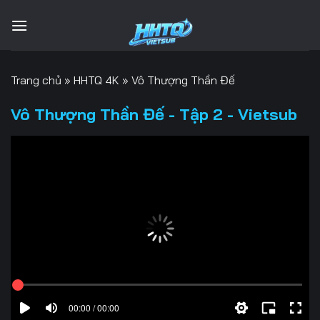
Bỏ
qua
nội
dung
Trang chủ
»
HHTQ 4K
»
Vô Thượng Thần Đế
Vô Thượng Thần Đế - Tập 2 - Vietsub
00:00 / 00:00