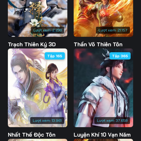
76
77
78
79
80
81
Lượt xem:
2.238
Lượt xem:
21.157
82
83
84
Trạch Thiên Ký 3D
Thần Võ Thiên Tôn
85
86
87
Tập 165
Tập 365
88
89
90
91
92
93
94
95
96
97
98
99
100
101
102
Lượt xem:
13.961
Lượt xem:
37.658
103
104
105
Nhất Thế Độc Tôn
Luyện Khí 10 Vạn Năm