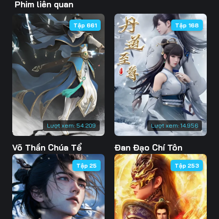
Phim liên quan
46
47
48
Tập 661
Tập 168
49
50
51
52
53
54
55
56
57
58
59
60
61
62
63
Lượt xem:
54.209
Lượt xem:
14.956
Võ Thần Chúa Tể
Đan Đạo Chí Tôn
64
65
66
Tập 25
Tập 253
67
68
69
70
71
72
73
74
75