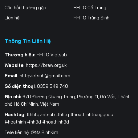
Câu hỏi thường gặp
HHTQ Cổ Trang
199
200
201
Liên hệ
HHTQ Trùng Sinh
202
203
204
205
206
207
Thông Tin Liên Hệ
208
209
210
Thương hiệu:
HHTQ Vietsub
Website
:
https://braw.org.uk
211
212
213
Email
:
hhtqvietsub@gmail.com
214
215
216
Số điện thoại
: 0359 549 740
217
218
219
Địa chỉ:
670 Đường Quang Trung, Phường 11, Gò Vấp, Thành
phố Hồ Chí Minh, Việt Nam
220
221
222
Hashtag
: #hhtqvietsub #hhtq #hoathinhtrungquoc
223
224
225
#hoathinh #hh3d #hoathinh3d
Tele liên hệ: @MaiBinhKim
226
227
228