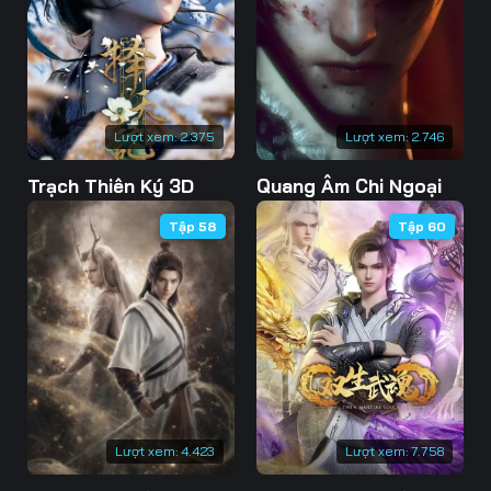
73
74
75
76
77
78
79
80
81
Lượt xem:
2.375
Lượt xem:
2.746
82
83
84
Trạch Thiên Ký 3D
Quang Âm Chi Ngoại
85
86
87
Tập 58
Tập 60
88
89
90
91
92
93
94
95
96
97
98
99
100
101
102
Lượt xem:
4.423
Lượt xem:
7.758