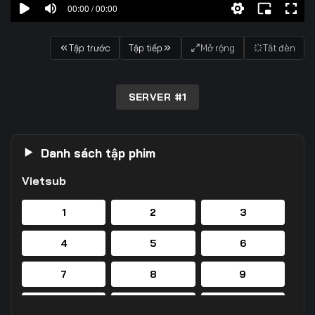
00:00 / 00:00
Tập trước
Tập tiếp
Mở rộng
Tắt đèn
SERVER #1
Danh sách tập phim
Vietsub
1
2
3
4
5
6
7
8
9
10
11
12