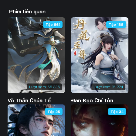
43
44
45
Phim liên quan
46
47
48
Tập 661
Tập 168
49
50
51
52
53
54
55
56
57
58
59
60
61
62
63
Lượt xem:
55.226
Lượt xem:
15.224
Võ Thần Chúa Tể
Đan Đạo Chí Tôn
64
65
66
Tập 25
Tập 34
67
68
69
70
71
72