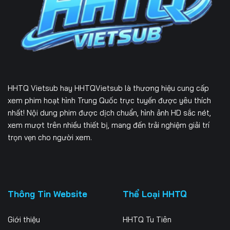
226
227
228
229
230
231
232
233
234
235
236
237
HHTQ Vietsub
hay HHTQVietsub là thương hiệu cung cấp
238
239
240
xem phim hoạt hình Trung Quốc trực tuyến được yêu thích
nhất! Nội dung phim được dịch chuẩn, hình ảnh HD sắc nét,
241
242
243
xem mượt trên nhiều thiết bị, mang đến trải nghiệm giải trí
trọn vẹn cho người xem.
244
245
246
247
248
249
250
251
252
Thông Tin Website
Thể Loại HHTQ
253
254
255
Giới thiệu
HHTQ Tu Tiên