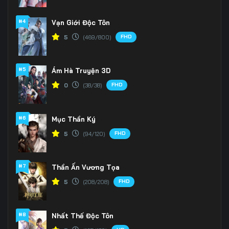
166
167
168
#4
Vạn Giới Độc Tôn
FHD
5
(469/800)
169
170
171
172
173
174
#5
Ám Hà Truyện 3D
175
176
177
FHD
0
(38/38)
178
179
180
#6
Mục Thần Ký
181
182
183
FHD
5
(94/120)
184
185
186
#7
Thần Ấn Vương Tọa
187
188
189
FHD
5
(208/208)
190
191
192
#8
Nhất Thế Độc Tôn
193
194
195