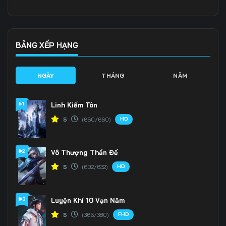
136
137
138
139
140
141
BẢNG XẾP HẠNG
142
143
144
NGÀY
THÁNG
NĂM
145
146
147
#1
Linh Kiếm Tôn
148
149
150
HD
5
(660/660)
151
152
153
#2
Vô Thượng Thần Đế
154
155
156
HD
5
(602/632)
157
158
159
160
161
162
#3
Luyện Khí 10 Vạn Năm
FHD
5
(366/380)
163
164
165