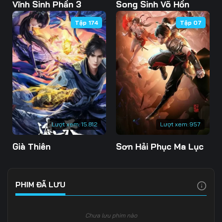
103
104
105
Vĩnh Sinh Phần 3
Song Sinh Võ Hồn
Tập 174
Tập 07
106
107
108
109
110
111
112
113
114
115
116
117
118
119
120
Lượt xem:
15.812
Lượt xem:
957
121
122
123
Già Thiên
Sơn Hải Phục Ma Lục
124
125
126
127
128
129
PHIM ĐÃ LƯU
130
131
132
Chưa lưu phim nào
133
134
135