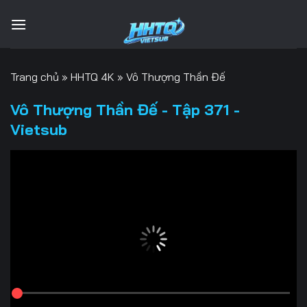
Bỏ
qua
nội
dung
Trang chủ
»
HHTQ 4K
»
Vô Thượng Thần Đế
Vô Thượng Thần Đế - Tập 371 -
Vietsub