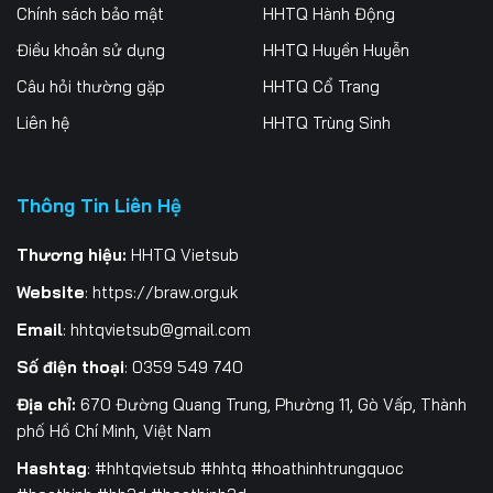
256
257
258
Chính sách bảo mật
HHTQ Hành Động
Điều khoản sử dụng
HHTQ Huyền Huyễn
259
260
261
Câu hỏi thường gặp
HHTQ Cổ Trang
262
263
264
Liên hệ
HHTQ Trùng Sinh
265
266
267
Thông Tin Liên Hệ
268
269
270
271
272
273
Thương hiệu:
HHTQ Vietsub
Website
:
https://braw.org.uk
274
275
276
Email
:
hhtqvietsub@gmail.com
277
278
279
Số điện thoại
: 0359 549 740
280
281
282
Địa chỉ:
670 Đường Quang Trung, Phường 11, Gò Vấp, Thành
phố Hồ Chí Minh, Việt Nam
283
284
285
Hashtag
: #hhtqvietsub #hhtq #hoathinhtrungquoc