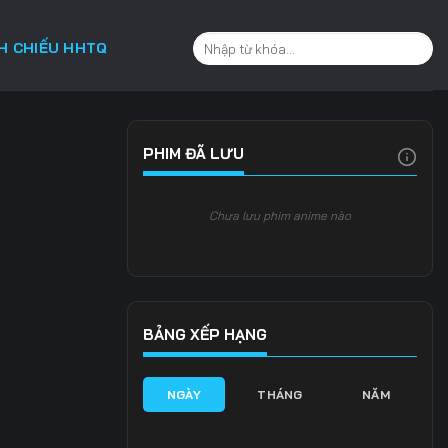
CH CHIẾU HHTQ
PHIM ĐÃ LƯU
Chưa lưu phim anime nào
BẢNG XẾP HẠNG
NGÀY
THÁNG
NĂM