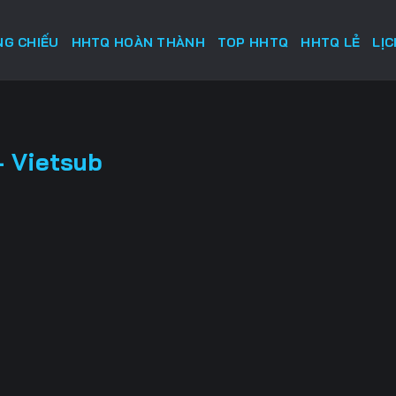
G CHIẾU
HHTQ HOÀN THÀNH
TOP HHTQ
HHTQ LẺ
LỊ
- Vietsub