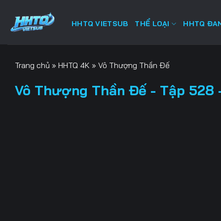
Bỏ
qua
HHTQ VIETSUB
THỂ LOẠI
HHTQ ĐAN
nội
dung
Trang chủ
»
HHTQ 4K
»
Vô Thượng Thần Đế
Vô Thượng Thần Đế - Tập 528 