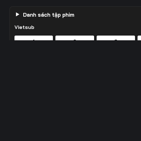
Danh sách tập phim
Vietsub
1
2
3
8
9
10
15
16
17
22
23
24
29
30
31
Đ
36
37
38
5/
43
44
45
50
51
52