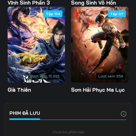
103
104
105
Vĩnh Sinh Phần 3
Song Sinh Võ Hồn
Tập 174
Tập 07
106
107
108
109
110
111
112
113
114
115
116
117
118
119
120
Lượt xem:
15.933
Lượt xem:
958
121
122
123
Già Thiên
Sơn Hải Phục Ma Lục
124
125
126
127
128
129
PHIM ĐÃ LƯU
130
131
132
Chưa lưu phim nào
133
134
135