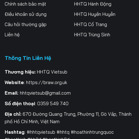
256
257
258
Chính sách bảo mật
HHTQ Hành Động
Điều khoản sử dụng
HHTQ Huyền Huyễn
259
260
261
Câu hỏi thường gặp
HHTQ Cổ Trang
262
263
264
Liên hệ
HHTQ Trùng Sinh
265
266
267
Thông Tin Liên Hệ
268
269
270
271
272
273
Thương hiệu:
HHTQ Vietsub
Website
:
https://braw.org.uk
274
275
276
Email
:
hhtqvietsub@gmail.com
277
278
279
Số điện thoại
: 0359 549 740
280
281
282
Địa chỉ:
670 Đường Quang Trung, Phường 11, Gò Vấp, Thành
phố Hồ Chí Minh, Việt Nam
283
284
285
Hashtag
: #hhtqvietsub #hhtq #hoathinhtrungquoc