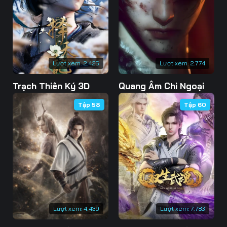
73
74
75
76
77
78
79
80
81
Lượt xem:
2.425
Lượt xem:
2.774
82
83
84
Trạch Thiên Ký 3D
Quang Âm Chi Ngoại
85
86
87
Tập 58
Tập 60
88
89
90
91
92
93
94
95
96
97
98
99
100
101
102
Lượt xem:
4.439
Lượt xem:
7.783