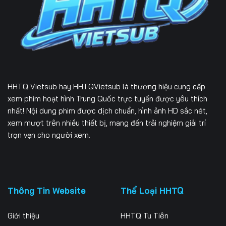
226
227
228
229
230
231
232
233
234
235
236
237
HHTQ Vietsub
hay HHTQVietsub là thương hiệu cung cấp
238
239
240
xem phim hoạt hình Trung Quốc trực tuyến được yêu thích
nhất! Nội dung phim được dịch chuẩn, hình ảnh HD sắc nét,
241
242
243
xem mượt trên nhiều thiết bị, mang đến trải nghiệm giải trí
trọn vẹn cho người xem.
244
245
246
247
248
249
250
251
252
Thông Tin Website
Thể Loại HHTQ
253
254
255
Giới thiệu
HHTQ Tu Tiên