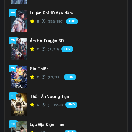
166
167
168
#4
Luyện Khí 10 Vạn Năm
FHD
5
(366/380)
169
170
171
172
173
174
#5
Ám Hà Truyện 3D
175
176
177
FHD
0
(38/38)
178
179
180
#6
Già Thiên
181
182
183
FHD
0
(174/180)
184
185
186
#7
Thần Ấn Vương Tọa
187
188
189
FHD
5
(208/208)
190
191
192
#8
Lục Địa Kiện Tiên
193
194
195