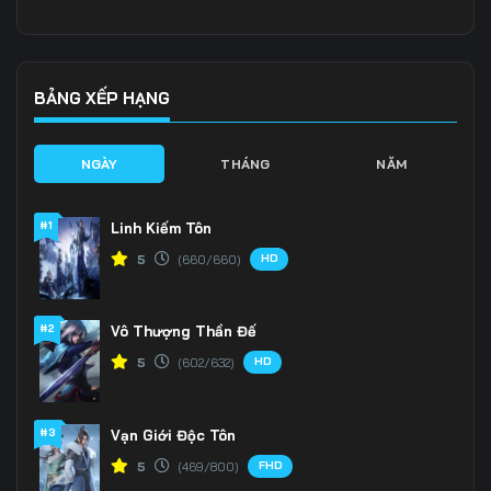
136
137
138
139
140
141
BẢNG XẾP HẠNG
142
143
144
NGÀY
THÁNG
NĂM
145
146
147
#1
Linh Kiếm Tôn
148
149
150
HD
5
(660/660)
151
152
153
#2
Vô Thượng Thần Đế
154
155
156
HD
5
(602/632)
157
158
159
160
161
162
#3
Vạn Giới Độc Tôn
FHD
5
(469/800)
163
164
165