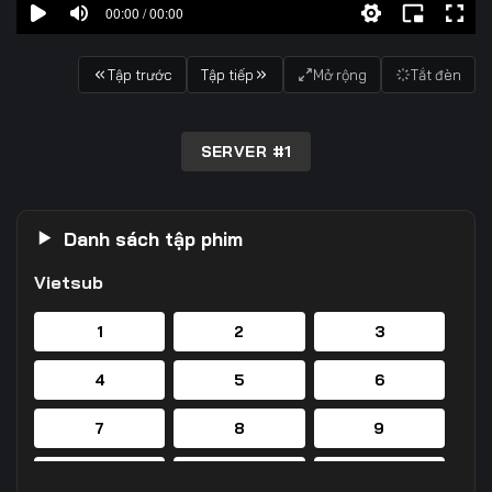
00:00 / 00:00
Tập trước
Tập tiếp
Mở rộng
Tắt đèn
SERVER #1
Danh sách tập phim
Vietsub
1
2
3
4
5
6
7
8
9
10
11
12