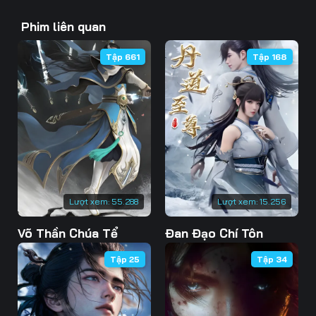
43
44
45
Phim liên quan
46
47
48
Tập 661
Tập 168
49
50
51
52
53
54
55
56
57
58
59
60
61
62
63
Lượt xem:
55.288
Lượt xem:
15.256
Võ Thần Chúa Tể
Đan Đạo Chí Tôn
64
65
66
Tập 25
Tập 34
67
68
69
70
71
72