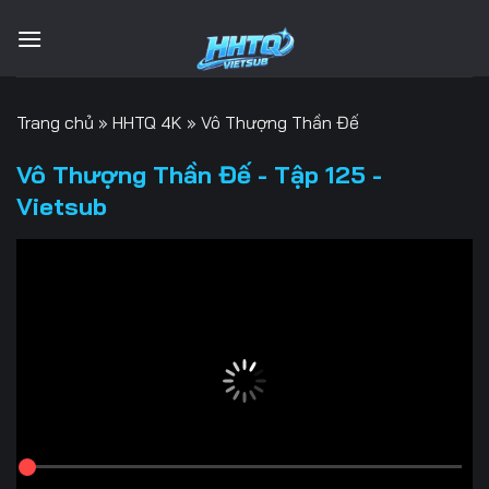
Bỏ
qua
nội
dung
Trang chủ
»
HHTQ 4K
»
Vô Thượng Thần Đế
Vô Thượng Thần Đế - Tập 125 -
Vietsub