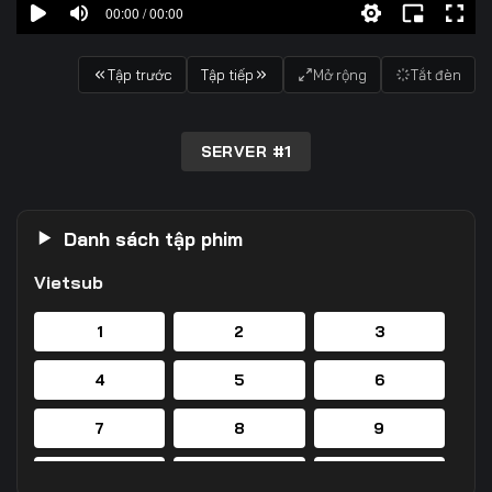
00:00 / 00:00
Tập trước
Tập tiếp
Mở rộng
Tắt đèn
SERVER #1
Danh sách tập phim
Vietsub
1
2
3
4
5
6
7
8
9
10
11
12