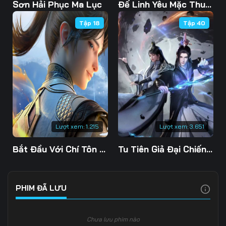
103
104
105
Sơn Hải Phục Ma Lục
Đế Linh Yêu Mặc Thuỷ Linh Lung
Tập 18
Tập 40
106
107
108
109
110
111
112
113
114
115
116
117
118
119
120
Lượt xem:
1.215
Lượt xem:
3.651
121
122
123
Bắt Đầu Với Chí Tôn Đan Điền
Tu Tiên Giả Đại Chiến Siêu Năng Lực 3D
124
125
126
127
128
129
PHIM ĐÃ LƯU
130
131
132
Chưa lưu phim nào
133
134
135