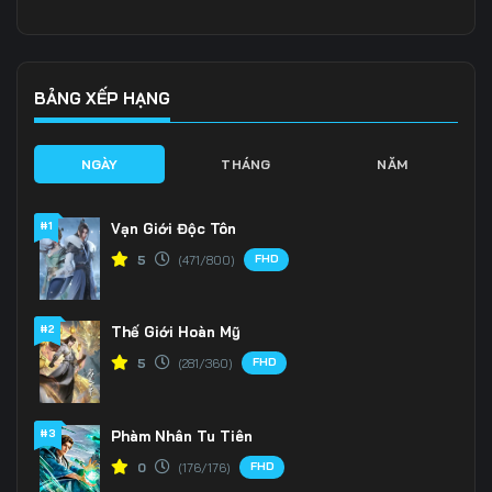
136
137
138
139
140
141
BẢNG XẾP HẠNG
142
143
144
NGÀY
THÁNG
NĂM
145
146
147
#1
Vạn Giới Độc Tôn
148
149
150
FHD
5
(471/800)
151
152
153
#2
Thế Giới Hoàn Mỹ
154
155
156
FHD
5
(281/360)
157
158
159
160
161
162
#3
Phàm Nhân Tu Tiên
FHD
0
(176/176)
163
164
165