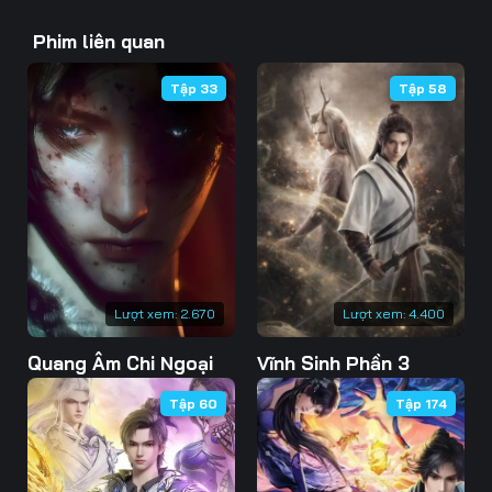
43
44
45
Phim liên quan
46
47
48
Tập 33
Tập 58
49
50
51
52
53
54
55
56
57
58
59
60
61
62
63
Lượt xem:
2.670
Lượt xem:
4.400
Quang Âm Chi Ngoại
Vĩnh Sinh Phần 3
64
65
66
Tập 60
Tập 174
67
68
69
70
71
72