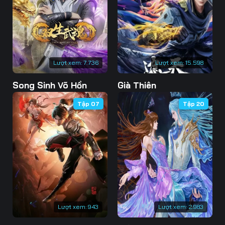
73
74
75
76
77
78
79
80
81
Lượt xem:
7.736
Lượt xem:
15.598
82
83
84
Song Sinh Võ Hồn
Già Thiên
85
86
87
Tập 07
Tập 20
88
89
90
91
92
93
94
95
96
97
98
99
100
101
102
Lượt xem:
943
Lượt xem:
2.983