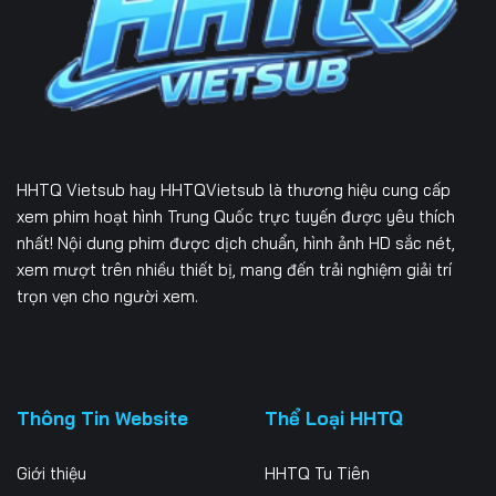
226
227
228
229
230
231
232
233
234
235
236
237
HHTQ Vietsub
hay HHTQVietsub là thương hiệu cung cấp
238
239
240
xem phim hoạt hình Trung Quốc trực tuyến được yêu thích
nhất! Nội dung phim được dịch chuẩn, hình ảnh HD sắc nét,
241
242
243
xem mượt trên nhiều thiết bị, mang đến trải nghiệm giải trí
trọn vẹn cho người xem.
244
245
246
247
248
249
250
251
252
Thông Tin Website
Thể Loại HHTQ
253
254
255
Giới thiệu
HHTQ Tu Tiên