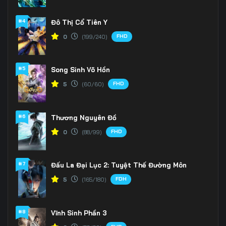
166
167
168
#4
Đô Thị Cổ Tiên Y
FHD
0
(199/240)
169
170
171
172
173
174
#5
Song Sinh Võ Hồn
175
176
177
FHD
5
(60/60)
178
179
180
#6
Thương Nguyên Đồ
181
182
183
FHD
0
(88/99)
184
185
186
#7
Đấu La Đại Lục 2: Tuyệt Thế Đường Môn
187
188
189
FDH
5
(165/180)
190
191
192
#8
Vĩnh Sinh Phần 3
193
194
195