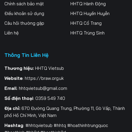
256
257
258
Chính sách bảo mật
HHTQ Hành Động
Điều khoản sử dụng
HHTQ Huyền Huyễn
259
260
261
Câu hỏi thường gặp
HHTQ Cổ Trang
262
263
264
Liên hệ
HHTQ Trùng Sinh
265
266
267
Thông Tin Liên Hệ
268
269
270
271
272
273
Thương hiệu:
HHTQ Vietsub
Website
:
https://braw.org.uk
274
275
276
Email
:
hhtqvietsub@gmail.com
277
278
279
Số điện thoại
: 0359 549 740
280
281
282
Địa chỉ:
670 Đường Quang Trung, Phường 11, Gò Vấp, Thành
phố Hồ Chí Minh, Việt Nam
283
284
285
Hashtag
: #hhtqvietsub #hhtq #hoathinhtrungquoc