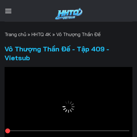
Bỏ
qua
nội
dung
Trang chủ
»
HHTQ 4K
»
Vô Thượng Thần Đế
Vô Thượng Thần Đế - Tập 409 -
Vietsub