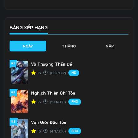
136
137
138
139
140
141
BẢNG XẾP HẠNG
142
143
144
NGÀY
THÁNG
NĂM
145
146
147
#1
Vô Thượng Thần Đế
148
149
150
HD
5
(602/632)
151
152
153
#2
Nghịch Thiên Chí Tôn
154
155
156
FHD
5
(538/880)
157
158
159
160
161
162
#3
Vạn Giới Độc Tôn
FHD
5
(471/800)
163
164
165