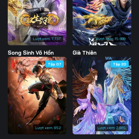
73
74
75
76
77
78
79
80
81
Lượt xem:
7.737
Lượt xem:
15.689
82
83
84
Song Sinh Võ Hồn
Già Thiên
85
86
87
Tập 07
Tập 20
88
89
90
91
92
93
94
95
96
97
98
99
100
101
102
Lượt xem:
952
Lượt xem:
2.985