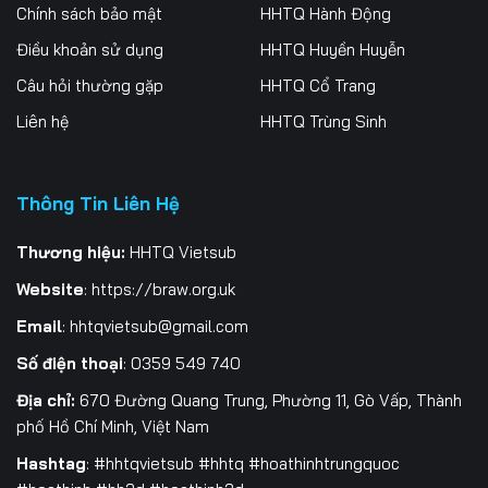
256
257
258
Chính sách bảo mật
HHTQ Hành Động
Điều khoản sử dụng
HHTQ Huyền Huyễn
259
260
261
Câu hỏi thường gặp
HHTQ Cổ Trang
262
263
264
Liên hệ
HHTQ Trùng Sinh
265
266
267
Thông Tin Liên Hệ
268
269
270
271
272
273
Thương hiệu:
HHTQ Vietsub
Website
:
https://braw.org.uk
274
275
276
Email
:
hhtqvietsub@gmail.com
277
278
279
Số điện thoại
: 0359 549 740
280
281
282
Địa chỉ:
670 Đường Quang Trung, Phường 11, Gò Vấp, Thành
phố Hồ Chí Minh, Việt Nam
283
284
285
Hashtag
: #hhtqvietsub #hhtq #hoathinhtrungquoc