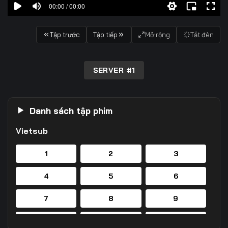
00:00 / 00:00
Tập trước
Tập tiếp
Mở rộng
Tắt đèn
SERVER #1
Danh sách tập phim
Vietsub
1
2
3
4
5
6
7
8
9
10
11
12