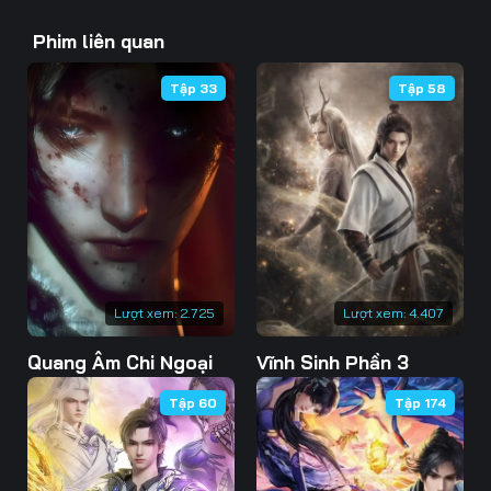
43
44
45
Phim liên quan
46
47
48
Tập 33
Tập 58
49
50
51
52
53
54
55
56
57
58
59
60
61
62
63
Lượt xem:
2.725
Lượt xem:
4.407
Quang Âm Chi Ngoại
Vĩnh Sinh Phần 3
64
65
66
Tập 60
Tập 174
67
68
69
70
71
72