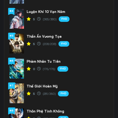
166
167
168
#4
Luyện Khí 10 Vạn Năm
FHD
5
(365/380)
169
170
171
172
173
174
#5
Thần Ấn Vương Tọa
175
176
177
FHD
5
(208/208)
178
179
180
#6
Phàm Nhân Tu Tiên
181
182
183
FHD
0
(176/176)
184
185
186
#7
Thế Giới Hoàn Mỹ
187
188
189
FHD
5
(281/360)
190
191
192
#8
Thôn Phệ Tinh Không
193
194
195