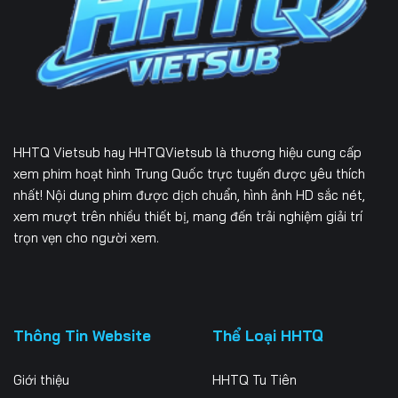
226
227
228
229
230
231
232
233
234
235
236
237
HHTQ Vietsub
hay HHTQVietsub là thương hiệu cung cấp
238
239
240
xem phim hoạt hình Trung Quốc trực tuyến được yêu thích
nhất! Nội dung phim được dịch chuẩn, hình ảnh HD sắc nét,
241
242
243
xem mượt trên nhiều thiết bị, mang đến trải nghiệm giải trí
trọn vẹn cho người xem.
244
245
246
247
248
249
250
251
252
Thông Tin Website
Thể Loại HHTQ
253
254
255
Giới thiệu
HHTQ Tu Tiên