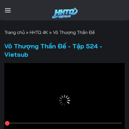
Bỏ
qua
nội
dung
Trang chủ
»
HHTQ 4K
»
Vô Thượng Thần Đế
Vô Thượng Thần Đế - Tập 524 -
Vietsub