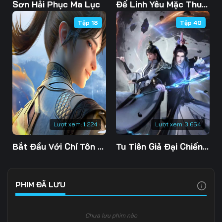
103
104
105
Sơn Hải Phục Ma Lục
Đế Linh Yêu Mặc Thuỷ Linh Lung
Tập 18
Tập 40
106
107
108
109
110
111
112
113
114
115
116
117
118
119
120
Lượt xem:
1.224
Lượt xem:
3.654
121
122
123
Bắt Đầu Với Chí Tôn Đan Điền
Tu Tiên Giả Đại Chiến Siêu Năng Lực 3D
124
125
126
127
128
129
PHIM ĐÃ LƯU
130
131
132
Chưa lưu phim nào
133
134
135