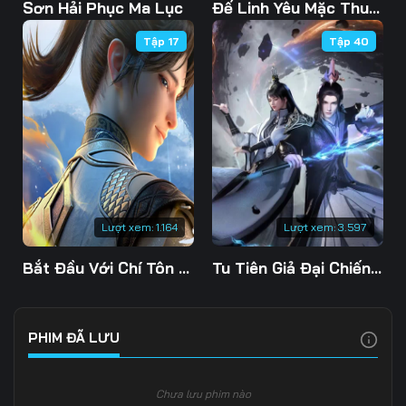
103
104
105
Sơn Hải Phục Ma Lục
Đế Linh Yêu Mặc Thuỷ Linh Lung
Tập 17
Tập 40
106
107
108
109
110
111
112
113
114
115
116
117
118
119
120
Lượt xem:
1.164
Lượt xem:
3.597
121
122
123
Bắt Đầu Với Chí Tôn Đan Điền
Tu Tiên Giả Đại Chiến Siêu Năng Lực 3D
124
125
126
127
128
129
PHIM ĐÃ LƯU
130
131
132
Chưa lưu phim nào
133
134
135