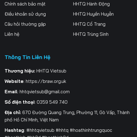
256
257
258
Chính sách bảo mật
HHTQ Hành Động
Điều khoản sử dụng
HHTQ Huyền Huyễn
259
260
261
Câu hỏi thường gặp
HHTQ Cổ Trang
262
263
264
Liên hệ
HHTQ Trùng Sinh
265
266
267
Thông Tin Liên Hệ
268
269
270
271
272
273
Thương hiệu:
HHTQ Vietsub
Website
:
https://braw.org.uk
274
275
276
Email
:
hhtqvietsub@gmail.com
277
278
279
Số điện thoại
: 0359 549 740
280
281
282
Địa chỉ:
670 Đường Quang Trung, Phường 11, Gò Vấp, Thành
phố Hồ Chí Minh, Việt Nam
283
284
285
Hashtag
: #hhtqvietsub #hhtq #hoathinhtrungquoc