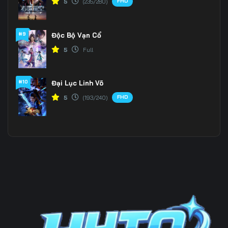
FHD
5
(235/280)
196
197
198
#9
Độc Bộ Vạn Cổ
199
200
201
5
Full
202
203
204
205
206
207
#10
Đại Lục Linh Võ
FHD
5
(193/240)
208
209
210
211
212
213
214
215
216
217
218
219
220
221
222
223
224
225