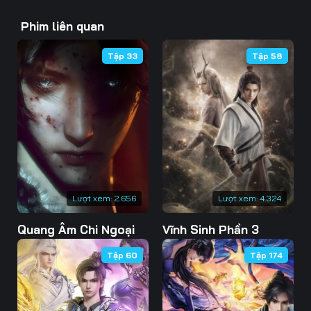
43
44
45
Phim liên quan
46
47
48
Tập 33
Tập 58
49
50
51
52
53
54
55
56
57
58
59
60
61
62
63
Lượt xem:
2.656
Lượt xem:
4.324
Quang Âm Chi Ngoại
Vĩnh Sinh Phần 3
64
65
66
Tập 60
Tập 174
67
68
69
70
71
72