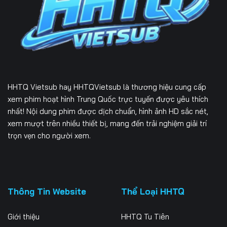
226
227
228
229
230
231
232
233
234
235
236
237
HHTQ Vietsub
hay HHTQVietsub là thương hiệu cung cấp
238
239
240
xem phim hoạt hình Trung Quốc trực tuyến được yêu thích
nhất! Nội dung phim được dịch chuẩn, hình ảnh HD sắc nét,
241
242
243
xem mượt trên nhiều thiết bị, mang đến trải nghiệm giải trí
trọn vẹn cho người xem.
244
245
246
247
248
249
250
251
252
Thông Tin Website
Thể Loại HHTQ
253
254
255
Giới thiệu
HHTQ Tu Tiên