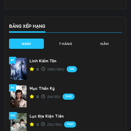
136
137
138
139
140
141
BẢNG XẾP HẠNG
142
143
144
NGÀY
THÁNG
NĂM
145
146
147
#1
Linh Kiếm Tôn
148
149
150
HD
5
(660/660)
151
152
153
#2
Mục Thần Ký
154
155
156
FHD
5
(94/120)
157
158
159
160
161
162
#3
Lục Địa Kiện Tiên
FHD
3
(150/150)
163
164
165