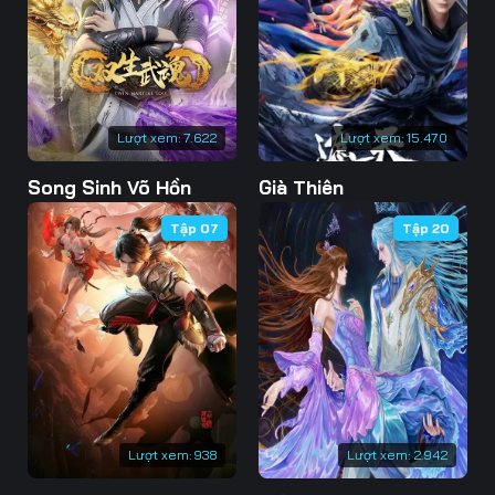
73
74
75
76
77
78
79
80
81
Lượt xem:
7.622
Lượt xem:
15.470
82
83
84
Song Sinh Võ Hồn
Già Thiên
85
86
87
Tập 07
Tập 20
88
89
90
91
92
93
94
95
96
97
98
99
100
101
102
Lượt xem:
938
Lượt xem:
2.942