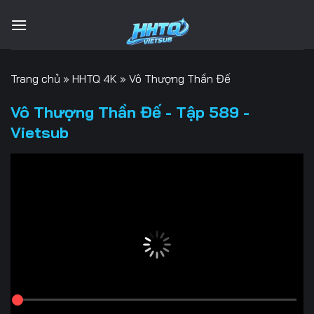
Bỏ
qua
nội
dung
Trang chủ
»
HHTQ 4K
»
Vô Thượng Thần Đế
Vô Thượng Thần Đế - Tập 589 -
Vietsub