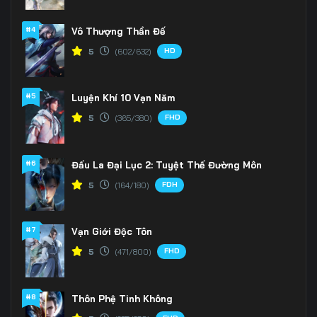
166
167
168
#4
Vô Thượng Thần Đế
HD
5
(602/632)
169
170
171
172
173
174
#5
Luyện Khí 10 Vạn Năm
175
176
177
FHD
5
(365/380)
178
179
180
#6
Đấu La Đại Lục 2: Tuyệt Thế Đường Môn
181
182
183
FDH
5
(164/180)
184
185
186
#7
Vạn Giới Độc Tôn
187
188
189
FHD
5
(471/800)
190
191
192
#8
Thôn Phệ Tinh Không
193
194
195