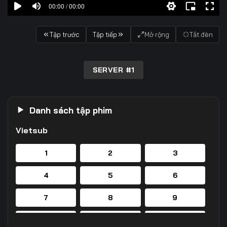
00:00 / 00:00
Tập trước
Tập tiếp
Mở rộng
Tắt đèn
SERVER #1
Danh sách tập phim
Vietsub
1
2
3
4
5
6
7
8
9
10
11
12