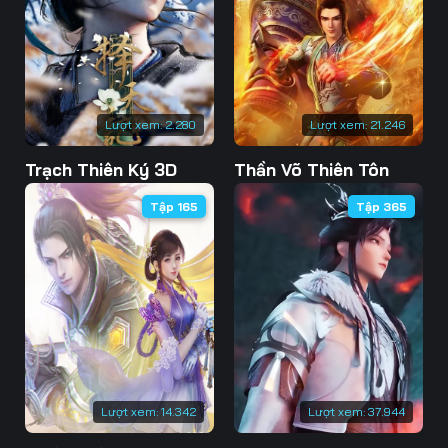
73
74
75
76
77
78
79
80
81
Lượt xem:
2.280
Lượt xem:
21.246
82
83
84
Trạch Thiên Ký 3D
Thần Võ Thiên Tôn
85
86
87
Tập 165
Tập 365
88
89
90
91
92
93
94
95
96
97
98
99
100
101
102
Lượt xem:
14.342
Lượt xem:
37.944