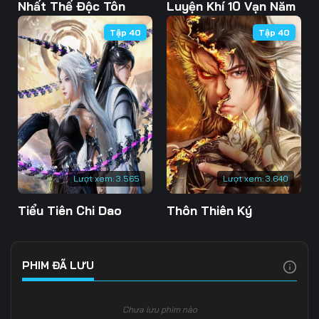
103
104
105
Nhất Thế Độc Tôn
Luyện Khí 10 Vạn Năm
Tập 40
Tập 40
106
107
108
109
110
111
112
113
114
115
116
117
118
119
120
Lượt xem:
3.565
Lượt xem:
3.640
121
122
123
Tiểu Tiên Chi Dao
Thôn Thiên Ký
124
125
126
127
128
129
PHIM ĐÃ LƯU
130
131
132
Chưa lưu phim nào
133
134
135