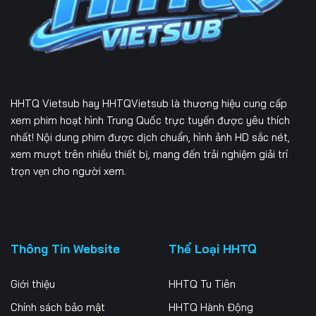
166
167
168
169
170
171
172
173
174
HHTQ Vietsub
hay HHTQVietsub là thương hiệu cung cấp
175
176
177
xem phim hoạt hình Trung Quốc trực tuyến được yêu thích
nhất! Nội dung phim được dịch chuẩn, hình ảnh HD sắc nét,
178
179
180
xem mượt trên nhiều thiết bị, mang đến trải nghiệm giải trí
trọn vẹn cho người xem.
181
182
183
184
185
186
187
188
189
Thông Tin Website
Thể Loại HHTQ
190
191
192
Giới thiệu
HHTQ Tu Tiên
193
194
195
Chính sách bảo mật
HHTQ Hành Động