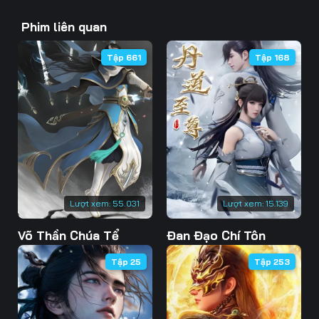
43
44
45
Phim liên quan
46
47
48
Tập 661
Tập 168
49
50
51
52
53
54
55
56
57
58
59
60
61
62
63
Lượt xem:
55.031
Lượt xem:
15.139
Võ Thần Chúa Tể
Đan Đạo Chí Tôn
64
65
66
Tập 25
Tập 253
67
68
69
70
71
72