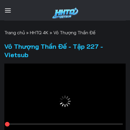
Bỏ
qua
nội
dung
Trang chủ
»
HHTQ 4K
»
Vô Thượng Thần Đế
Vô Thượng Thần Đế - Tập 227 -
Vietsub