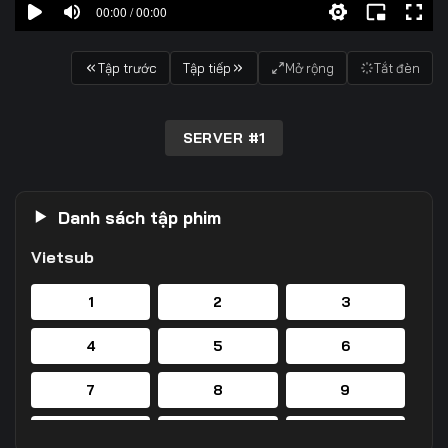
00:00 / 00:00
Tập trước
Tập tiếp
Mở rộng
Tắt đèn
SERVER #1
Danh sách tập phim
Vietsub
1
2
3
4
5
6
7
8
9
10
11
12