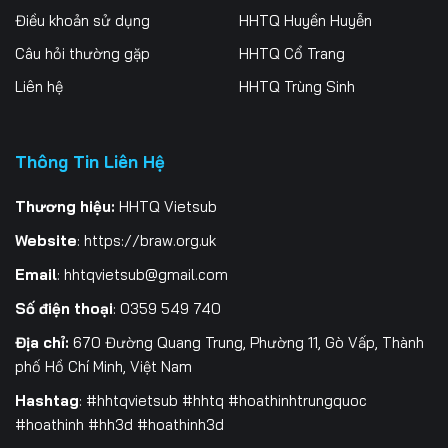
Điều khoản sử dụng
HHTQ Huyền Huyễn
196
197
198
Câu hỏi thường gặp
HHTQ Cổ Trang
199
200
201
Liên hệ
HHTQ Trùng Sinh
202
203
204
205
206
207
Thông Tin Liên Hệ
208
209
210
Thương hiệu:
HHTQ Vietsub
Website
:
https://braw.org.uk
211
212
213
Email
:
hhtqvietsub@gmail.com
214
215
216
Số điện thoại
: 0359 549 740
217
218
219
Địa chỉ:
670 Đường Quang Trung, Phường 11, Gò Vấp, Thành
phố Hồ Chí Minh, Việt Nam
220
221
222
Hashtag
: #hhtqvietsub #hhtq #hoathinhtrungquoc
223
224
225
#hoathinh #hh3d #hoathinh3d