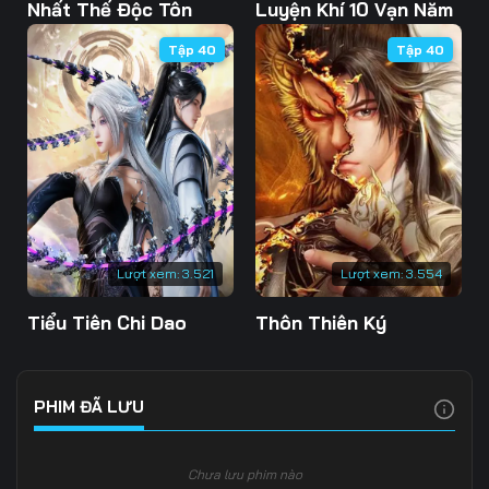
103
104
105
Nhất Thế Độc Tôn
Luyện Khí 10 Vạn Năm
Tập 40
Tập 40
106
107
108
109
110
111
112
113
114
115
116
117
118
119
120
Lượt xem:
3.521
Lượt xem:
3.554
121
122
123
Tiểu Tiên Chi Dao
Thôn Thiên Ký
124
125
126
127
128
129
PHIM ĐÃ LƯU
130
131
132
Chưa lưu phim nào
133
134
135