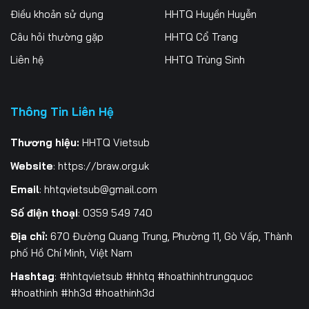
Điều khoản sử dụng
HHTQ Huyền Huyễn
196
197
198
Câu hỏi thường gặp
HHTQ Cổ Trang
199
200
201
Liên hệ
HHTQ Trùng Sinh
202
203
204
205
206
207
Thông Tin Liên Hệ
208
209
210
Thương hiệu:
HHTQ Vietsub
Website
:
https://braw.org.uk
211
212
213
Email
:
hhtqvietsub@gmail.com
214
215
216
Số điện thoại
: 0359 549 740
217
218
219
Địa chỉ:
670 Đường Quang Trung, Phường 11, Gò Vấp, Thành
phố Hồ Chí Minh, Việt Nam
220
221
222
Hashtag
: #hhtqvietsub #hhtq #hoathinhtrungquoc
223
224
225
#hoathinh #hh3d #hoathinh3d