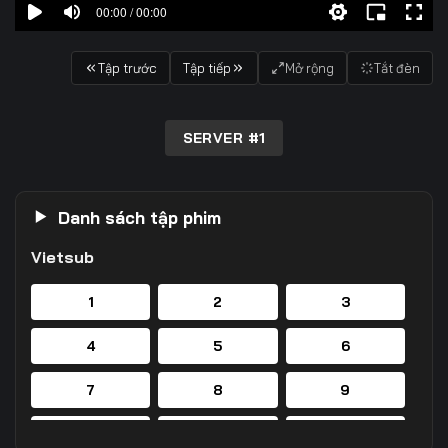
00:00 / 00:00
Tập trước
Tập tiếp
Mở rộng
Tắt đèn
SERVER #1
Danh sách tập phim
Vietsub
1
2
3
4
5
6
7
8
9
10
11
12