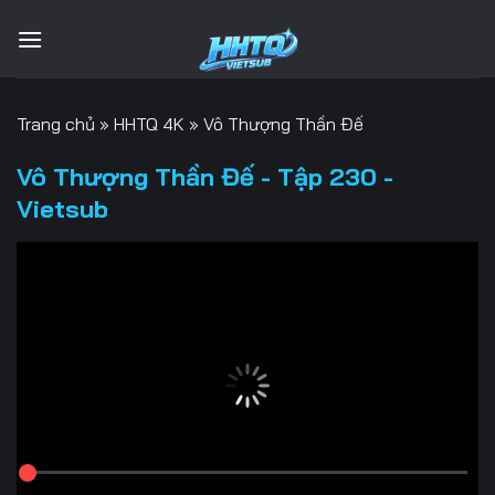
Bỏ
qua
nội
dung
Trang chủ
»
HHTQ 4K
»
Vô Thượng Thần Đế
Vô Thượng Thần Đế - Tập 230 -
Vietsub