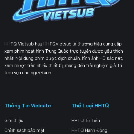
166
167
168
169
170
171
172
173
174
HHTQ Vietsub
hay HHTQVietsub là thương hiệu cung cấp
175
176
177
xem phim hoạt hình Trung Quốc trực tuyến được yêu thích
nhất! Nội dung phim được dịch chuẩn, hình ảnh HD sắc nét,
178
179
180
xem mượt trên nhiều thiết bị, mang đến trải nghiệm giải trí
trọn vẹn cho người xem.
181
182
183
184
185
186
187
188
189
Thông Tin Website
Thể Loại HHTQ
190
191
192
Giới thiệu
HHTQ Tu Tiên
193
194
195
Chính sách bảo mật
HHTQ Hành Động