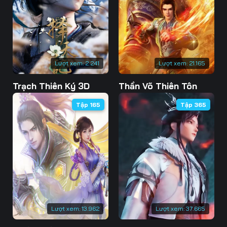
73
74
75
76
77
78
79
80
81
Lượt xem:
2.241
Lượt xem:
21.165
82
83
84
Trạch Thiên Ký 3D
Thần Võ Thiên Tôn
85
86
87
Tập 165
Tập 365
88
89
90
91
92
93
94
95
96
97
98
99
100
101
102
Lượt xem:
13.962
Lượt xem:
37.665