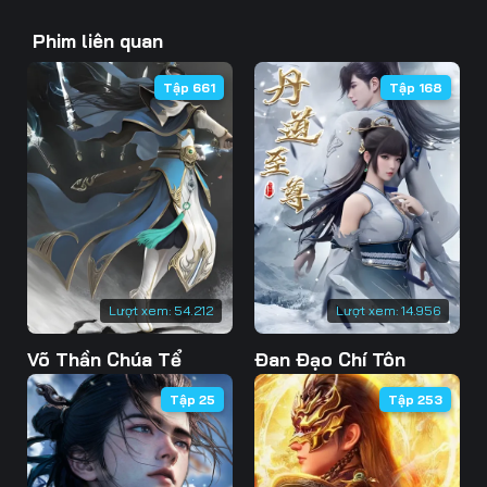
43
44
45
Phim liên quan
46
47
48
Tập 661
Tập 168
49
50
51
52
53
54
55
56
57
58
59
60
61
62
63
Lượt xem:
54.212
Lượt xem:
14.956
Võ Thần Chúa Tể
Đan Đạo Chí Tôn
64
65
66
Tập 25
Tập 253
67
68
69
70
71
72