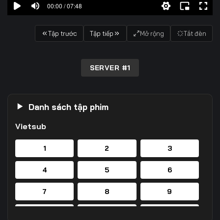
00:00 / 07:48
Tập trước
Tập tiếp
Mở rộng
Tắt đèn
SERVER #1
Danh sách tập phim
Vietsub
1
2
3
4
5
6
7
8
9
10
11
12