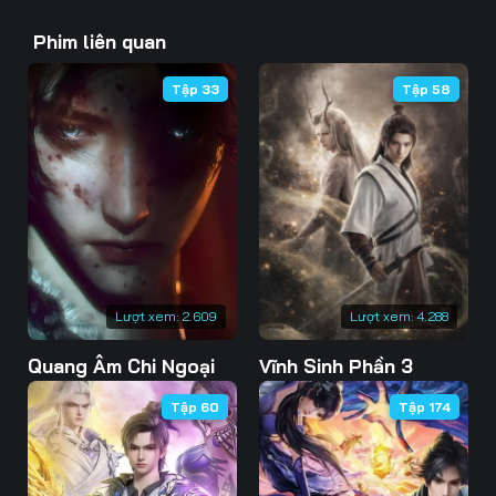
43
44
45
Phim liên quan
46
47
48
Tập 33
Tập 58
49
50
51
52
53
54
55
56
57
58
59
60
61
62
63
Lượt xem:
2.609
Lượt xem:
4.288
Quang Âm Chi Ngoại
Vĩnh Sinh Phần 3
64
65
66
Tập 60
Tập 174
67
68
69
70
71
72