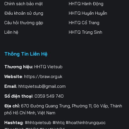
256
257
258
Chính sách bảo mật
HHTQ Hành Động
Điều khoản sử dụng
HHTQ Huyền Huyễn
259
260
261
Câu hỏi thường gặp
HHTQ Cổ Trang
262
263
264
Liên hệ
HHTQ Trùng Sinh
265
266
267
Thông Tin Liên Hệ
268
269
270
271
272
273
Thương hiệu:
HHTQ Vietsub
Website
:
https://braw.org.uk
274
275
276
Email
:
hhtqvietsub@gmail.com
277
278
279
Số điện thoại
: 0359 549 740
280
281
282
Địa chỉ:
670 Đường Quang Trung, Phường 11, Gò Vấp, Thành
phố Hồ Chí Minh, Việt Nam
283
284
285
Hashtag
: #hhtqvietsub #hhtq #hoathinhtrungquoc