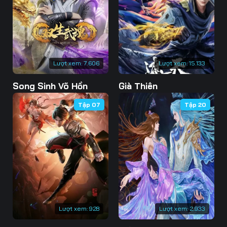
73
74
75
76
77
78
79
80
81
Lượt xem:
7.606
Lượt xem:
15.133
82
83
84
Song Sinh Võ Hồn
Già Thiên
85
86
87
Tập 07
Tập 20
88
89
90
91
92
93
94
95
96
97
98
99
100
101
102
Lượt xem:
928
Lượt xem:
2.933