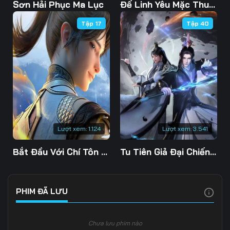
103
104
105
Sơn Hải Phục Ma Lục
Đế Linh Yêu Mặc Thuỷ Linh Lung
Tập 17
Tập 40
106
107
108
109
110
111
112
113
114
115
116
117
118
119
120
Lượt xem:
1.124
Lượt xem:
3.541
121
122
123
Bắt Đầu Với Chí Tôn Đan Điền
Tu Tiên Giả Đại Chiến Siêu Năng Lực 3D
124
125
126
127
128
129
PHIM ĐÃ LƯU
130
131
132
Chưa lưu phim nào
133
134
135