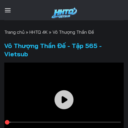
Bỏ
qua
nội
dung
Trang chủ
»
HHTQ 4K
»
Vô Thượng Thần Đế
Vô Thượng Thần Đế - Tập 565 -
Vietsub