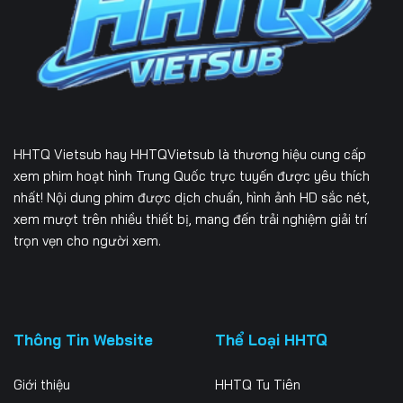
226
227
228
229
230
231
232
233
234
235
236
237
HHTQ Vietsub
hay HHTQVietsub là thương hiệu cung cấp
238
239
240
xem phim hoạt hình Trung Quốc trực tuyến được yêu thích
nhất! Nội dung phim được dịch chuẩn, hình ảnh HD sắc nét,
241
242
243
xem mượt trên nhiều thiết bị, mang đến trải nghiệm giải trí
trọn vẹn cho người xem.
244
245
246
247
248
249
250
251
252
Thông Tin Website
Thể Loại HHTQ
253
254
255
Giới thiệu
HHTQ Tu Tiên