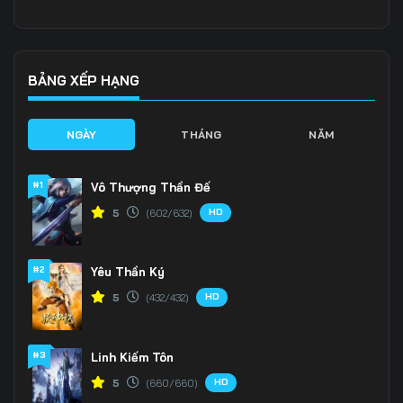
136
137
138
139
140
141
BẢNG XẾP HẠNG
142
143
144
NGÀY
THÁNG
NĂM
145
146
147
#1
Vô Thượng Thần Đế
148
149
150
HD
5
(602/632)
151
152
153
#2
Yêu Thần Ký
154
155
156
HD
5
(432/432)
157
158
159
160
161
162
#3
Linh Kiếm Tôn
HD
5
(660/660)
163
164
165