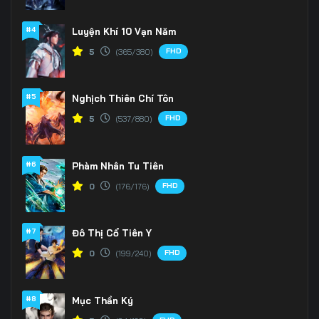
166
167
168
#4
Luyện Khí 10 Vạn Năm
FHD
5
(365/380)
169
170
171
172
173
174
#5
Nghịch Thiên Chí Tôn
175
176
177
FHD
5
(537/880)
178
179
180
#6
Phàm Nhân Tu Tiên
181
182
183
FHD
0
(176/176)
184
185
186
#7
Đô Thị Cổ Tiên Y
187
188
189
FHD
0
(199/240)
190
191
192
#8
Mục Thần Ký
193
194
195