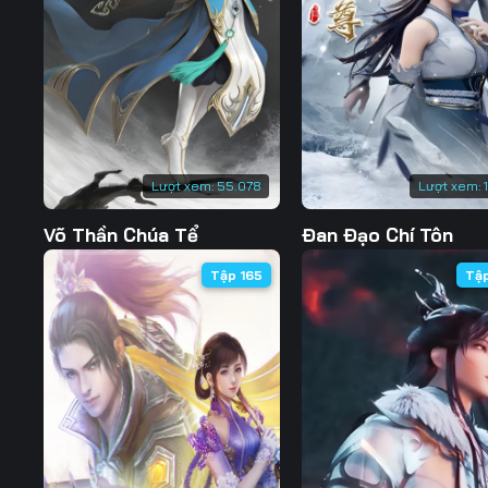
127
128
129
134
135
136
141
142
143
148
149
150
Lượt xem:
55.078
Lượt xem:
155
156
157
Võ Thần Chúa Tể
Đan Đạo Chí Tôn
162
163
164
Tập 165
Tậ
169
170
171
176
177
178
183
184
185
190
191
192