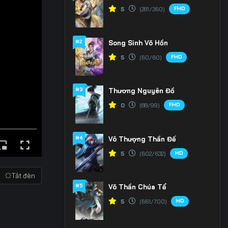
FHD
5
(281/360)
#2
Song Sinh Võ Hồn
FHD
5
(60/60)
#3
Thương Nguyên Đồ
FHD
0
(88/99)
#4
Vô Thượng Thần Đế
HD
5
(602/632)
Tắt đèn
#5
Võ Thần Chúa Tể
HD
5
(661/700)