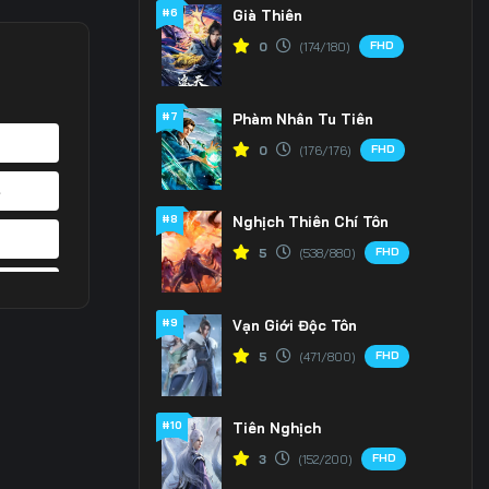
#6
Già Thiên
FHD
0
(174/180)
#7
Phàm Nhân Tu Tiên
FHD
0
(176/176)
4
#8
Nghịch Thiên Chí Tôn
1
FHD
5
(538/880)
8
#9
Vạn Giới Độc Tôn
5
FHD
5
(471/800)
2
#10
Tiên Nghịch
9
FHD
3
(152/200)
6