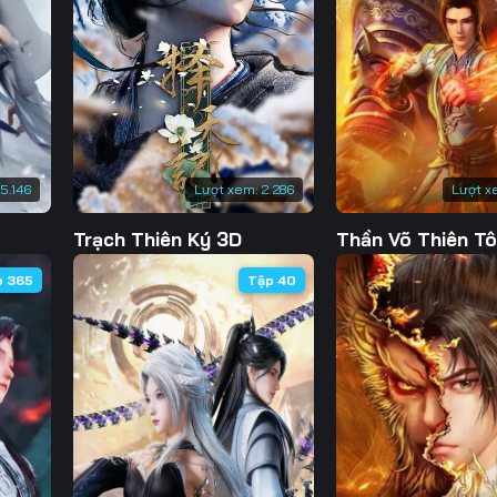
130
131
132
13
137
138
139
14
144
145
146
14
151
152
153
15
15.146
Lượt xem:
2.286
Lượt x
158
159
160
16
Trạch Thiên Ký 3D
Thần Võ Thiên T
165
166
167
16
p 365
Tập 40
172
173
174
17
179
180
181
18
186
187
188
18
193
194
195
19