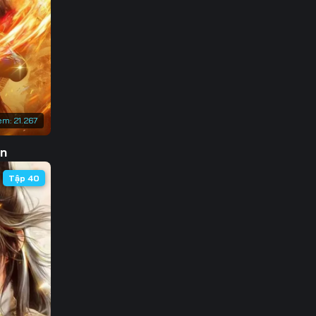
3
0
7
4
em:
21.267
1
ôn
8
Tập 40
5
2
9
6