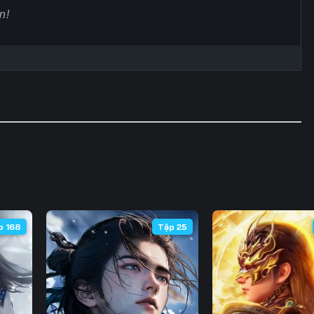
60
61
62
6
67
68
69
7
74
75
76
7
81
82
83
8
88
89
90
9
95
96
97
9
102
103
104
10
p 168
Tập 25
109
110
111
11
116
117
118
11
123
124
125
12