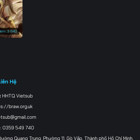
3
0
xem:
3.643
7
4
1
8
Liên Hệ
5
:
HHTQ Vietsub
2
s://braw.org.uk
9
etsub@gmail.com
i
: 0359 549 740
6
ường Quang Trung, Phường 11, Gò Vấp, Thành phố Hồ Chí Minh,