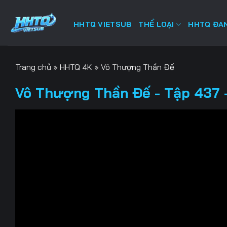
Bỏ
qua
HHTQ VIETSUB
THỂ LOẠI
HHTQ ĐAN
nội
dung
Trang chủ
»
HHTQ 4K
»
Vô Thượng Thần Đế
Vô Thượng Thần Đế - Tập 437 