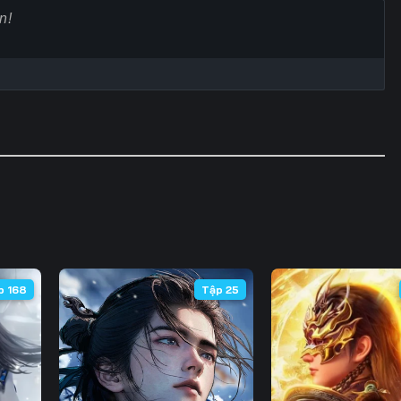
60
61
62
6
67
68
69
7
74
75
76
7
81
82
83
8
88
89
90
9
95
96
97
9
102
103
104
10
p 168
Tập 25
109
110
111
11
116
117
118
11
123
124
125
12