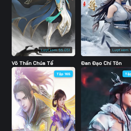
127
128
129
134
135
136
141
142
143
148
149
150
Lượt xem:
55.051
Lượt xem:
155
156
157
Võ Thần Chúa Tể
Đan Đạo Chí Tôn
162
163
164
Tập 165
Tậ
169
170
171
176
177
178
183
184
185
190
191
192