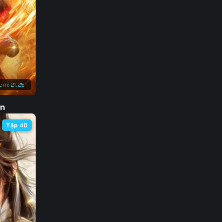
3
0
7
4
em:
21.251
1
ôn
8
Tập 40
5
2
9
6