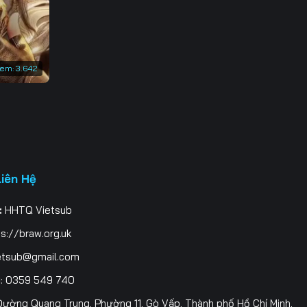
3
0
xem:
3.642
7
4
1
8
Liên Hệ
5
:
HHTQ Vietsub
2
s://braw.org.uk
9
etsub@gmail.com
i
: 0359 549 740
6
ường Quang Trung, Phường 11, Gò Vấp, Thành phố Hồ Chí Minh,