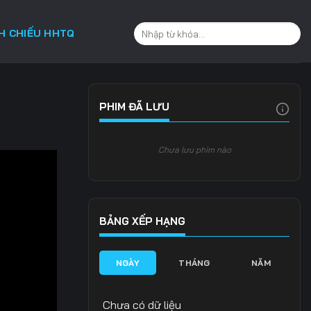
CH CHIẾU HHTQ
PHIM ĐÃ LƯU
Chưa lưu phim nào
BẢNG XẾP HẠNG
NGÀY
THÁNG
NĂM
Chưa có dữ liệu