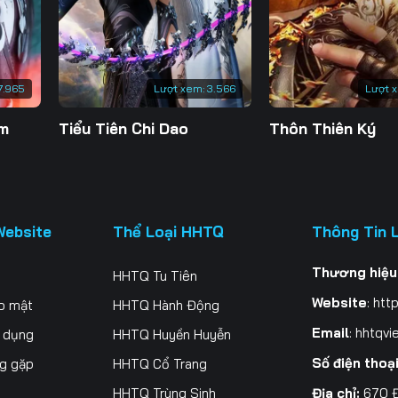
200
201
202
20
207
208
209
21
7.965
Lượt xem:
3.566
Lượt 
214
215
216
21
ăm
Tiểu Tiên Chi Dao
Thôn Thiên Ký
221
222
223
22
228
229
230
23
235
236
237
23
Website
Thể Loại HHTQ
Thông Tin 
242
243
244
24
Thương hiệu
HHTQ Tu Tiên
249
250
251
25
Website
:
http
o mật
HHTQ Hành Động
256
257
258
25
Email
:
hhtqvi
ử dụng
HHTQ Huyền Huyễn
Số điện thoạ
ng gặp
HHTQ Cổ Trang
263
264
265
26
Địa chỉ:
670 Đ
HHTQ Trùng Sinh