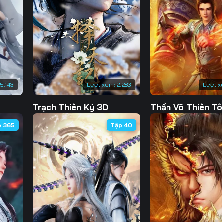
130
131
132
13
137
138
139
14
144
145
146
14
151
152
153
15
15.143
Lượt xem:
2.283
Lượt x
158
159
160
16
Trạch Thiên Ký 3D
Thần Võ Thiên T
165
166
167
16
p 365
Tập 40
172
173
174
17
179
180
181
18
186
187
188
18
193
194
195
19