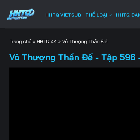
Bỏ
qua
HHTQ VIETSUB
THỂ LOẠI
HHTQ ĐAN
nội
dung
Trang chủ
»
HHTQ 4K
»
Vô Thượng Thần Đế
Vô Thượng Thần Đế - Tập 596 