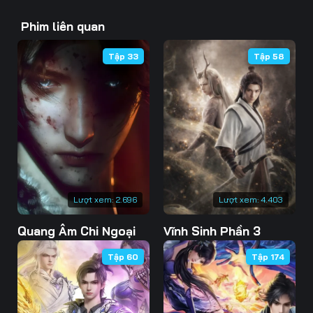
43
44
45
Phim liên quan
46
47
48
Tập 33
Tập 58
49
50
51
52
53
54
55
56
57
58
59
60
61
62
63
Lượt xem:
2.696
Lượt xem:
4.403
Quang Âm Chi Ngoại
Vĩnh Sinh Phần 3
64
65
66
Tập 60
Tập 174
67
68
69
70
71
72