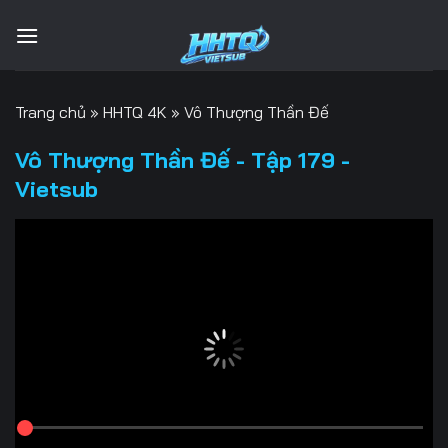
Bỏ
qua
nội
dung
Trang chủ
»
HHTQ 4K
»
Vô Thượng Thần Đế
Vô Thượng Thần Đế - Tập 179 -
Vietsub