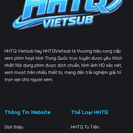
226
227
228
229
230
231
232
233
234
235
236
237
HHTQ Vietsub
hay HHTQVietsub là thương hiệu cung cấp
238
239
240
xem phim hoạt hình Trung Quốc trực tuyến được yêu thích
nhất! Nội dung phim được dịch chuẩn, hình ảnh HD sắc nét,
241
242
243
xem mượt trên nhiều thiết bị, mang đến trải nghiệm giải trí
trọn vẹn cho người xem.
244
245
246
247
248
249
250
251
252
Thông Tin Website
Thể Loại HHTQ
253
254
255
Giới thiệu
HHTQ Tu Tiên