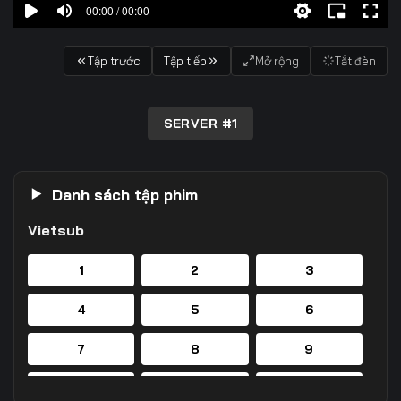
00:00 / 00:00
Tập trước
Tập tiếp
Mở rộng
Tắt đèn
SERVER #1
Danh sách tập phim
Vietsub
1
2
3
4
5
6
7
8
9
10
11
12