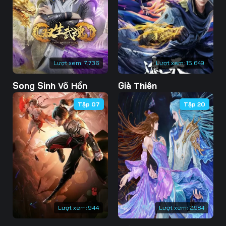
73
74
75
76
77
78
79
80
81
Lượt xem:
7.736
Lượt xem:
15.649
82
83
84
Song Sinh Võ Hồn
Già Thiên
85
86
87
Tập 07
Tập 20
88
89
90
91
92
93
94
95
96
97
98
99
100
101
102
Lượt xem:
944
Lượt xem:
2.984