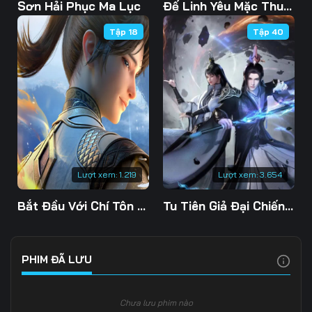
103
104
105
Sơn Hải Phục Ma Lục
Đế Linh Yêu Mặc Thuỷ Linh Lung
Tập 18
Tập 40
106
107
108
109
110
111
112
113
114
115
116
117
118
119
120
Lượt xem:
1.219
Lượt xem:
3.654
121
122
123
Bắt Đầu Với Chí Tôn Đan Điền
Tu Tiên Giả Đại Chiến Siêu Năng Lực 3D
124
125
126
127
128
129
PHIM ĐÃ LƯU
130
131
132
Chưa lưu phim nào
133
134
135