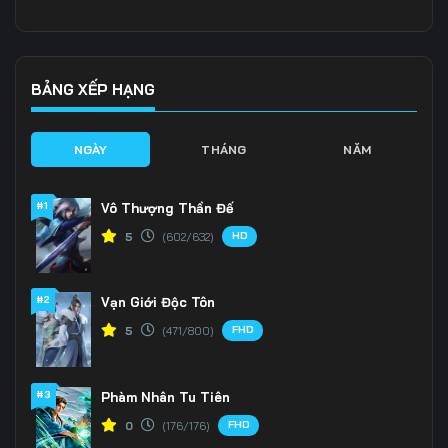
136
137
138
139
140
141
BẢNG XẾP HẠNG
142
143
144
NGÀY
THÁNG
NĂM
145
146
147
#1
Vô Thượng Thần Đế
148
149
150
HD
5
(602/632)
151
152
153
#2
Vạn Giới Độc Tôn
154
155
156
FHD
5
(471/800)
157
158
159
160
161
162
#3
Phàm Nhân Tu Tiên
FHD
0
(176/176)
163
164
165