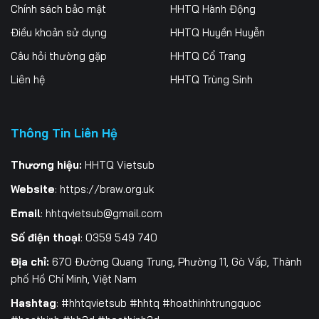
256
257
258
Chính sách bảo mật
HHTQ Hành Động
Điều khoản sử dụng
HHTQ Huyền Huyễn
259
260
261
Câu hỏi thường gặp
HHTQ Cổ Trang
262
263
264
Liên hệ
HHTQ Trùng Sinh
265
266
267
Thông Tin Liên Hệ
268
269
270
271
272
273
Thương hiệu:
HHTQ Vietsub
Website
:
https://braw.org.uk
274
275
276
Email
:
hhtqvietsub@gmail.com
277
278
279
Số điện thoại
: 0359 549 740
280
281
282
Địa chỉ:
670 Đường Quang Trung, Phường 11, Gò Vấp, Thành
phố Hồ Chí Minh, Việt Nam
283
284
285
Hashtag
: #hhtqvietsub #hhtq #hoathinhtrungquoc