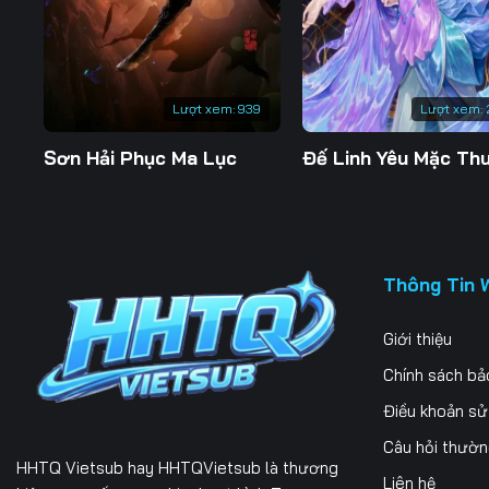
197
198
199
204
205
206
Lượt xem:
939
Lượt xem:
211
212
213
Sơn Hải Phục Ma Lục
218
219
220
225
226
227
232
233
234
Thông Tin 
239
240
241
Giới thiệu
246
247
248
Chính sách bả
253
254
255
Điều khoản s
Câu hỏi thườ
260
261
262
HHTQ Vietsub
hay HHTQVietsub là thương
Liên hệ