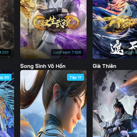
130
131
132
13
137
138
139
14
144
145
146
14
151
152
153
15
4.333
Lượt xem:
7.626
Lượt 
158
159
160
16
Song Sinh Võ Hồn
Già Thiên
165
166
167
16
ập 20
Tập 17
172
173
174
17
179
180
181
18
186
187
188
18
193
194
195
19