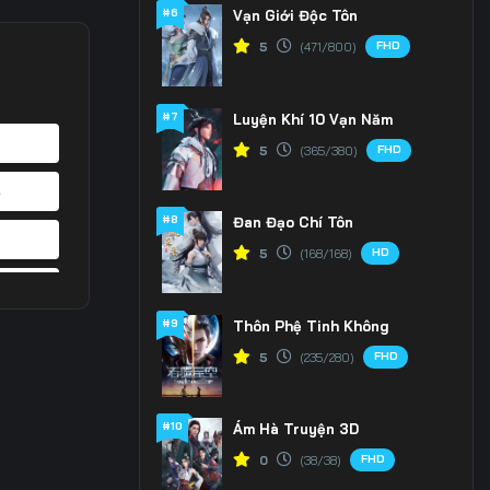
#6
Vạn Giới Độc Tôn
FHD
5
(471/800)
#7
Luyện Khí 10 Vạn Năm
FHD
5
(365/380)
4
#8
Đan Đạo Chí Tôn
1
HD
5
(168/168)
8
#9
Thôn Phệ Tinh Không
5
FHD
5
(235/280)
2
#10
Ám Hà Truyện 3D
9
FHD
0
(38/38)
6