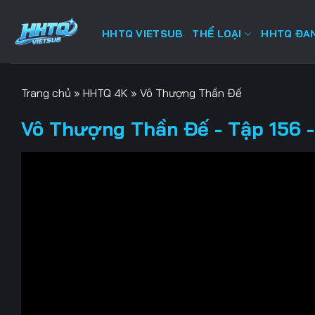
Bỏ
qua
HHTQ VIETSUB
THỂ LOẠI
HHTQ ĐAN
nội
dung
Trang chủ
»
HHTQ 4K
»
Vô Thượng Thần Đế
Vô Thượng Thần Đế - Tập 156 -