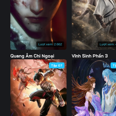
127
128
129
134
135
136
141
142
143
148
149
150
Lượt xem:
2.662
Lượt xem:
155
156
157
Quang Âm Chi Ngoại
Vĩnh Sinh Phần 3
162
163
164
Tập 07
T
169
170
171
176
177
178
183
184
185
190
191
192