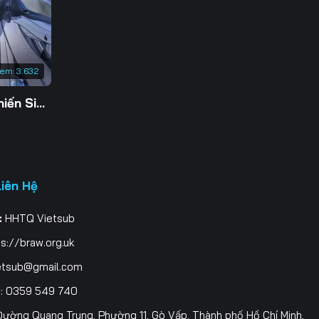
3
0
xem:
3.632
7
Tu Tiên Giả Đại Chiến Siêu Năng Lực 3D
4
1
8
Liên Hệ
5
:
HHTQ Vietsub
2
s://braw.org.uk
9
etsub@gmail.com
i
: 0359 549 740
6
ường Quang Trung, Phường 11, Gò Vấp, Thành phố Hồ Chí Minh,