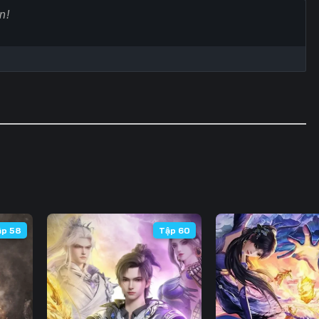
60
61
62
6
67
68
69
7
74
75
76
7
81
82
83
8
88
89
90
9
95
96
97
9
102
103
104
10
ập 58
Tập 60
109
110
111
11
116
117
118
11
123
124
125
12