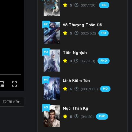
HD
5
(661/700)
#2
Vô Thượng Thần Đế
HD
5
(602/632)
#3
Tiên Nghịch
FHD
3
(152/200)
#4
Linh Kiếm Tôn
HD
5
(660/660)
Tắt đèn
#5
Mục Thần Ký
FHD
5
(94/120)