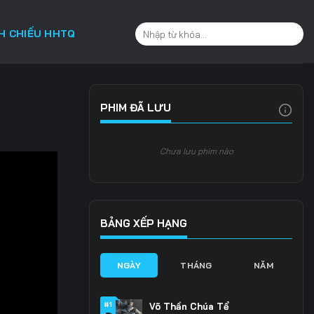
CH CHIẾU HHTQ
PHIM ĐÃ LƯU
Chưa lưu phim nào
BẢNG XẾP HẠNG
NGÀY
THÁNG
NĂM
#1
Võ Thần Chúa Tể