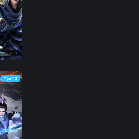
3
0
7
4
xem:
15.511
1
8
Tập 40
5
2
9
6