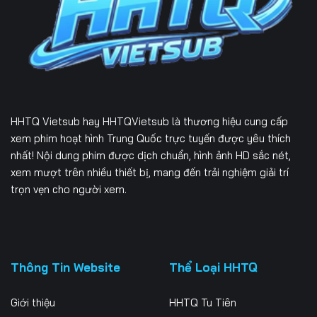
226
227
228
229
230
231
232
233
234
235
236
237
HHTQ Vietsub
hay HHTQVietsub là thương hiệu cung cấp
238
239
240
xem phim hoạt hình Trung Quốc trực tuyến được yêu thích
nhất! Nội dung phim được dịch chuẩn, hình ảnh HD sắc nét,
241
242
243
xem mượt trên nhiều thiết bị, mang đến trải nghiệm giải trí
trọn vẹn cho người xem.
244
245
246
247
248
249
250
251
252
Thông Tin Website
Thể Loại HHTQ
253
254
255
Giới thiệu
HHTQ Tu Tiên