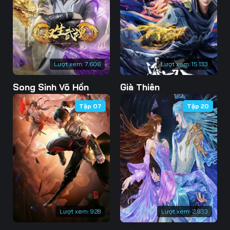
73
74
75
76
77
78
79
80
81
Lượt xem:
7.606
Lượt xem:
15.133
82
83
84
Song Sinh Võ Hồn
Già Thiên
85
86
87
Tập 07
Tập 20
88
89
90
91
92
93
94
95
96
97
98
99
100
101
102
Lượt xem:
928
Lượt xem:
2.933