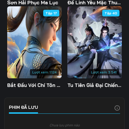
103
104
105
Sơn Hải Phục Ma Lục
Đế Linh Yêu Mặc Thuỷ Linh Lung
Tập 17
Tập 40
106
107
108
109
110
111
112
113
114
115
116
117
118
119
120
Lượt xem:
1.124
Lượt xem:
3.541
121
122
123
Bắt Đầu Với Chí Tôn Đan Điền
Tu Tiên Giả Đại Chiến Siêu Năng Lực 3D
124
125
126
127
128
129
PHIM ĐÃ LƯU
130
131
132
Chưa lưu phim nào
133
134
135