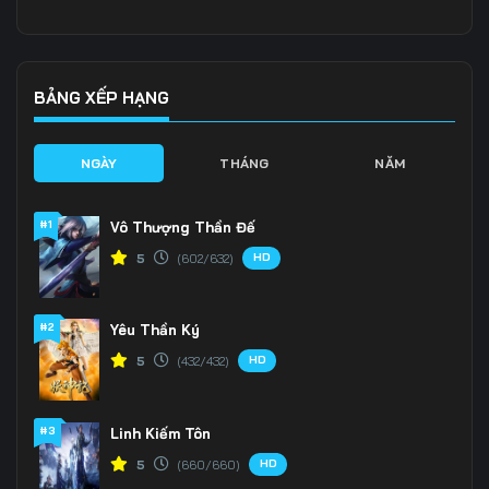
136
137
138
139
140
141
BẢNG XẾP HẠNG
142
143
144
NGÀY
THÁNG
NĂM
145
146
147
#1
Vô Thượng Thần Đế
148
149
150
HD
5
(602/632)
151
152
153
#2
Yêu Thần Ký
154
155
156
HD
5
(432/432)
157
158
159
160
161
162
#3
Linh Kiếm Tôn
HD
5
(660/660)
163
164
165