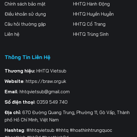
256
257
258
Chính sách bảo mật
HHTQ Hành Động
Điều khoản sử dụng
HHTQ Huyền Huyễn
259
260
261
Câu hỏi thường gặp
HHTQ Cổ Trang
262
263
264
Liên hệ
HHTQ Trùng Sinh
265
266
267
Thông Tin Liên Hệ
268
269
270
271
272
273
Thương hiệu:
HHTQ Vietsub
Website
:
https://braw.org.uk
274
275
276
Email
:
hhtqvietsub@gmail.com
277
278
279
Số điện thoại
: 0359 549 740
280
281
282
Địa chỉ:
670 Đường Quang Trung, Phường 11, Gò Vấp, Thành
phố Hồ Chí Minh, Việt Nam
283
284
285
Hashtag
: #hhtqvietsub #hhtq #hoathinhtrungquoc