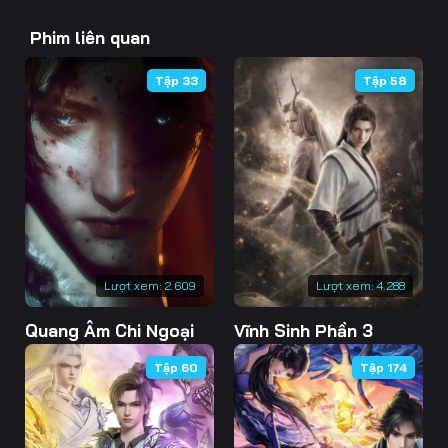
43
44
45
Phim liên quan
46
47
48
Tập 33
Tập 58
49
50
51
52
53
54
55
56
57
58
59
60
61
62
63
Lượt xem:
2.609
Lượt xem:
4.288
Quang Âm Chi Ngoại
Vĩnh Sinh Phần 3
64
65
66
Tập 60
Tập 174
67
68
69
70
71
72