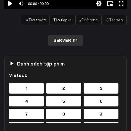
00:00 / 00:00
Tập trước
Tập tiếp
Mở rộng
Tắt đèn
SERVER #1
Danh sách tập phim
Vietsub
1
2
3
4
5
6
7
8
9
10
11
12