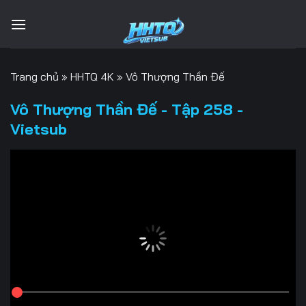
Bỏ
qua
nội
dung
Trang chủ
»
HHTQ 4K
»
Vô Thượng Thần Đế
Vô Thượng Thần Đế - Tập 258 -
Vietsub