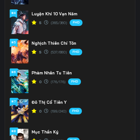
166
167
168
#4
Luyện Khí 10 Vạn Năm
FHD
5
(365/380)
169
170
171
172
173
174
#5
Nghịch Thiên Chí Tôn
175
176
177
FHD
5
(537/880)
178
179
180
#6
Phàm Nhân Tu Tiên
181
182
183
FHD
0
(176/176)
184
185
186
#7
Đô Thị Cổ Tiên Y
187
188
189
FHD
0
(199/240)
190
191
192
#8
Mục Thần Ký
193
194
195