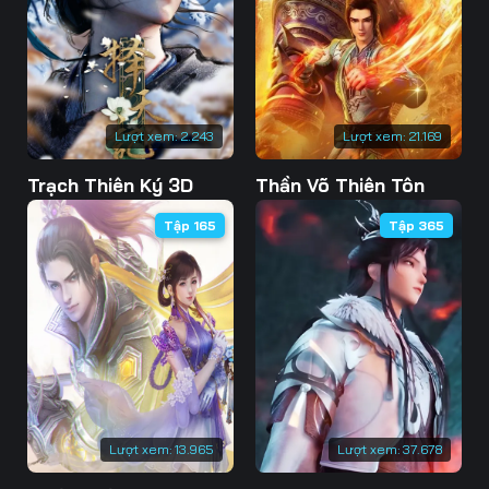
73
74
75
76
77
78
79
80
81
Lượt xem:
2.243
Lượt xem:
21.169
82
83
84
Trạch Thiên Ký 3D
Thần Võ Thiên Tôn
85
86
87
Tập 165
Tập 365
88
89
90
91
92
93
94
95
96
97
98
99
100
101
102
Lượt xem:
13.965
Lượt xem:
37.678