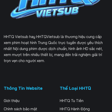
166
167
168
169
170
171
172
173
174
HHTQ Vietsub
hay HHTQVietsub là thương hiệu cung cấp
175
176
177
xem phim hoạt hình Trung Quốc trực tuyến được yêu thích
nhất! Nội dung phim được dịch chuẩn, hình ảnh HD sắc nét,
178
179
180
xem mượt trên nhiều thiết bị, mang đến trải nghiệm giải trí
trọn vẹn cho người xem.
181
182
183
184
185
186
187
188
189
Thông Tin Website
Thể Loại HHTQ
190
191
192
Giới thiệu
HHTQ Tu Tiên
193
194
195
Chính sách bảo mật
HHTQ Hành Động