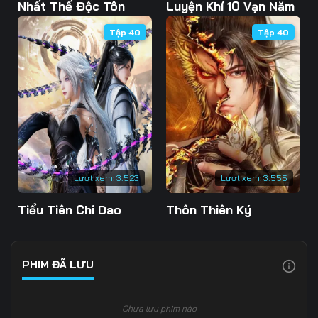
103
104
105
Nhất Thế Độc Tôn
Luyện Khí 10 Vạn Năm
Tập 40
Tập 40
106
107
108
109
110
111
112
113
114
115
116
117
118
119
120
Lượt xem:
3.523
Lượt xem:
3.555
121
122
123
Tiểu Tiên Chi Dao
Thôn Thiên Ký
124
125
126
127
128
129
PHIM ĐÃ LƯU
130
131
132
Chưa lưu phim nào
133
134
135