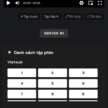
00:00 / 00:00
Tập trước
Tập tiếp
Mở rộng
Tắt đèn
SERVER #1
Danh sách tập phim
Vietsub
1
2
3
4
5
6
7
8
9
10
11
12