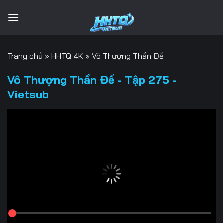
Bỏ
qua
nội
dung
Trang chủ
»
HHTQ 4K
»
Vô Thượng Thần Đế
Vô Thượng Thần Đế - Tập 275 -
Vietsub