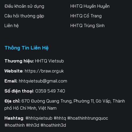
Điều khoản sử dụng
HHTQ Huyền Huyễn
196
197
198
Câu hỏi thường gặp
HHTQ Cổ Trang
199
200
201
Liên hệ
HHTQ Trùng Sinh
202
203
204
205
206
207
Thông Tin Liên Hệ
208
209
210
Thương hiệu:
HHTQ Vietsub
Website
:
https://braw.org.uk
211
212
213
Email
:
hhtqvietsub@gmail.com
214
215
216
Số điện thoại
: 0359 549 740
217
218
219
Địa chỉ:
670 Đường Quang Trung, Phường 11, Gò Vấp, Thành
phố Hồ Chí Minh, Việt Nam
220
221
222
Hashtag
: #hhtqvietsub #hhtq #hoathinhtrungquoc
223
224
225
#hoathinh #hh3d #hoathinh3d