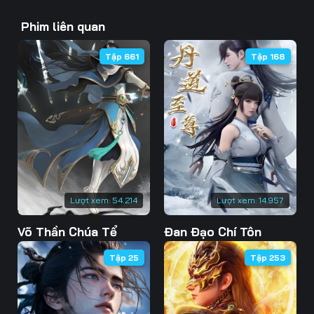
43
44
45
Phim liên quan
46
47
48
Tập 661
Tập 168
49
50
51
52
53
54
55
56
57
58
59
60
61
62
63
Lượt xem:
54.214
Lượt xem:
14.957
Võ Thần Chúa Tể
Đan Đạo Chí Tôn
64
65
66
Tập 25
Tập 253
67
68
69
70
71
72