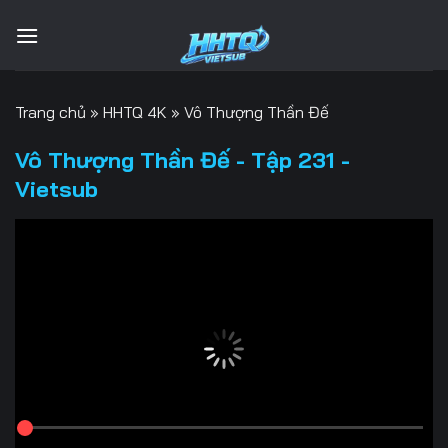
Bỏ
qua
nội
dung
Trang chủ
»
HHTQ 4K
»
Vô Thượng Thần Đế
Vô Thượng Thần Đế - Tập 231 -
Vietsub