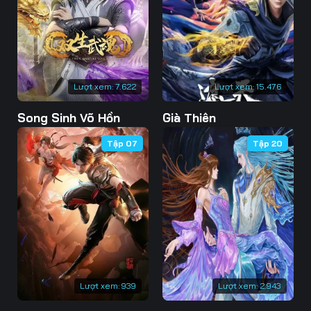
73
74
75
76
77
78
79
80
81
Lượt xem:
7.622
Lượt xem:
15.476
82
83
84
Song Sinh Võ Hồn
Già Thiên
85
86
87
Tập 07
Tập 20
88
89
90
91
92
93
94
95
96
97
98
99
100
101
102
Lượt xem:
939
Lượt xem:
2.943