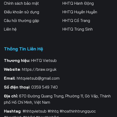
256
257
258
Chính sách bảo mật
HHTQ Hành Động
Điều khoản sử dụng
HHTQ Huyền Huyễn
259
260
261
Câu hỏi thường gặp
HHTQ Cổ Trang
262
263
264
Liên hệ
HHTQ Trùng Sinh
265
266
267
Thông Tin Liên Hệ
268
269
270
271
272
273
Thương hiệu:
HHTQ Vietsub
Website
:
https://braw.org.uk
274
275
276
Email
:
hhtqvietsub@gmail.com
277
278
279
Số điện thoại
: 0359 549 740
280
281
282
Địa chỉ:
670 Đường Quang Trung, Phường 11, Gò Vấp, Thành
phố Hồ Chí Minh, Việt Nam
283
284
285
Hashtag
: #hhtqvietsub #hhtq #hoathinhtrungquoc