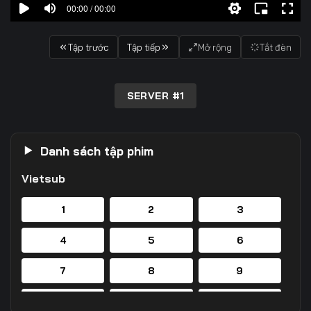
00:00 / 00:00
Tập trước
Tập tiếp
Mở rộng
Tắt đèn
SERVER #1
Danh sách tập phim
Vietsub
1
2
3
4
5
6
7
8
9
10
11
12