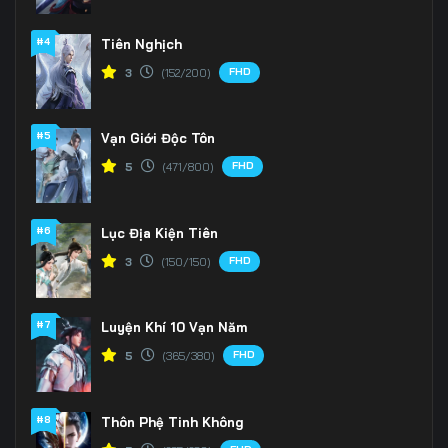
166
167
168
#4
Tiên Nghịch
FHD
3
(152/200)
169
170
171
172
173
174
#5
Vạn Giới Độc Tôn
175
176
177
FHD
5
(471/800)
178
179
180
#6
Lục Địa Kiện Tiên
181
182
183
FHD
3
(150/150)
184
185
186
#7
Luyện Khí 10 Vạn Năm
187
188
189
FHD
5
(365/380)
190
191
192
#8
Thôn Phệ Tinh Không
193
194
195