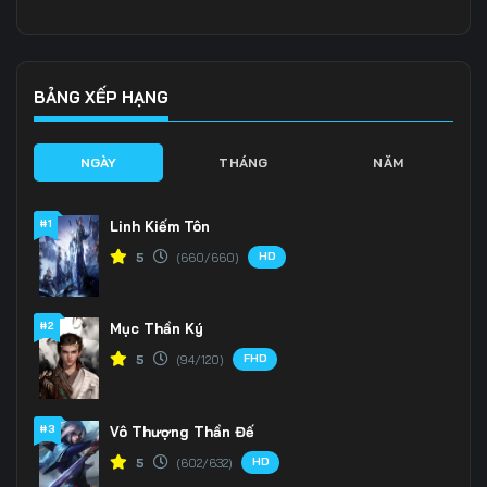
136
137
138
139
140
141
BẢNG XẾP HẠNG
142
143
144
NGÀY
THÁNG
NĂM
145
146
147
#1
Linh Kiếm Tôn
148
149
150
HD
5
(660/660)
151
152
153
#2
Mục Thần Ký
154
155
156
FHD
5
(94/120)
157
158
159
160
161
162
#3
Vô Thượng Thần Đế
HD
5
(602/632)
163
164
165