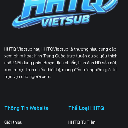
226
227
228
229
230
231
232
233
234
235
236
237
HHTQ Vietsub
hay HHTQVietsub là thương hiệu cung cấp
238
239
240
xem phim hoạt hình Trung Quốc trực tuyến được yêu thích
nhất! Nội dung phim được dịch chuẩn, hình ảnh HD sắc nét,
241
242
243
xem mượt trên nhiều thiết bị, mang đến trải nghiệm giải trí
trọn vẹn cho người xem.
244
245
246
247
248
249
250
251
252
Thông Tin Website
Thể Loại HHTQ
253
254
255
Giới thiệu
HHTQ Tu Tiên