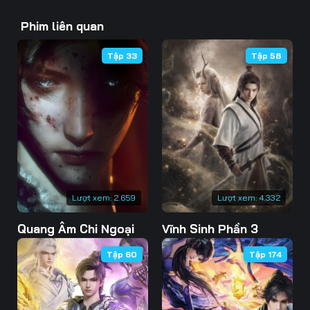
43
44
45
Phim liên quan
46
47
48
Tập 33
Tập 58
49
50
51
52
53
54
55
56
57
58
59
60
61
62
63
Lượt xem:
2.659
Lượt xem:
4.332
Quang Âm Chi Ngoại
Vĩnh Sinh Phần 3
64
65
66
Tập 60
Tập 174
67
68
69
70
71
72