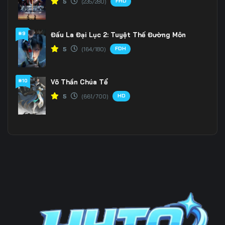
FHD
5
(235/280)
196
197
198
#9
Đấu La Đại Lục 2: Tuyệt Thế Đường Môn
199
200
201
FDH
5
(164/180)
202
203
204
205
206
207
#10
Võ Thần Chúa Tể
HD
5
(661/700)
208
209
210
211
212
213
214
215
216
217
218
219
220
221
222
223
224
225