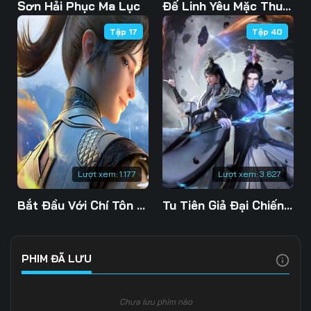
103
104
105
Sơn Hải Phục Ma Lục
Đế Linh Yêu Mặc Thuỷ Linh Lung
Tập 17
Tập 40
106
107
108
109
110
111
112
113
114
115
116
117
118
119
120
Lượt xem:
1.177
Lượt xem:
3.627
121
122
123
Bắt Đầu Với Chí Tôn Đan Điền
Tu Tiên Giả Đại Chiến Siêu Năng Lực 3D
124
125
126
127
128
129
PHIM ĐÃ LƯU
130
131
132
Chưa lưu phim nào
133
134
135