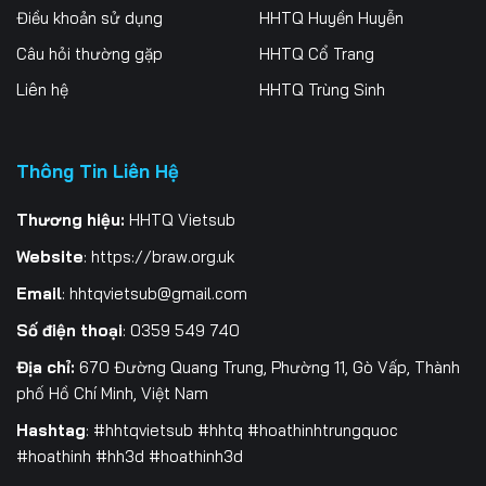
Điều khoản sử dụng
HHTQ Huyền Huyễn
259
260
261
Câu hỏi thường gặp
HHTQ Cổ Trang
262
263
264
Liên hệ
HHTQ Trùng Sinh
265
266
267
Thông Tin Liên Hệ
268
269
270
271
272
273
Thương hiệu:
HHTQ Vietsub
Website
:
https://braw.org.uk
274
275
276
Email
:
hhtqvietsub@gmail.com
277
278
279
Số điện thoại
: 0359 549 740
280
281
282
Địa chỉ:
670 Đường Quang Trung, Phường 11, Gò Vấp, Thành
phố Hồ Chí Minh, Việt Nam
283
284
285
Hashtag
: #hhtqvietsub #hhtq #hoathinhtrungquoc
#hoathinh #hh3d #hoathinh3d
286
287
288