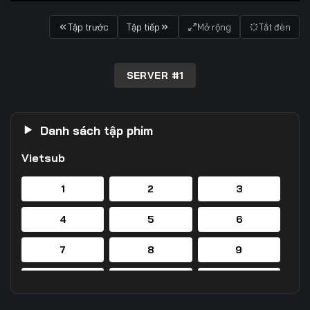
Tập trước
Tập tiếp
Mở rộng
Tắt đèn
SERVER #1
Danh sách tập phim
Vietsub
1
2
3
4
5
6
7
8
9
10
11
12