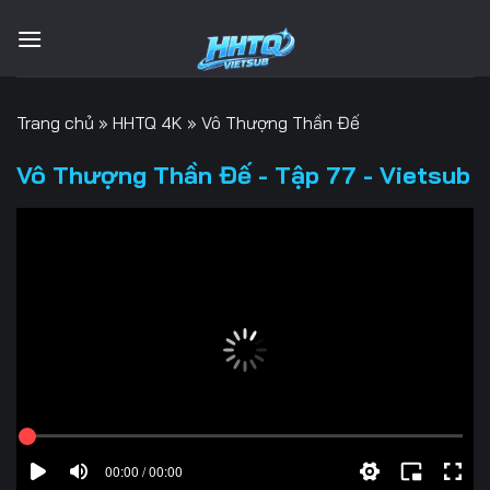
Bỏ
qua
nội
dung
Trang chủ
»
HHTQ 4K
»
Vô Thượng Thần Đế
Vô Thượng Thần Đế - Tập 77 - Vietsub
00:00 / 00:00