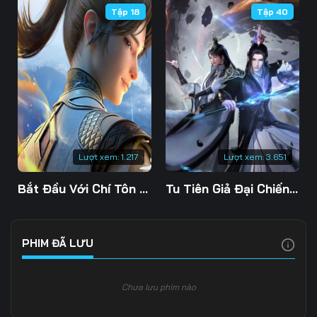
Tập 18
Tập 40
106
107
108
109
110
111
112
113
114
115
116
117
118
119
120
Lượt xem:
1.217
Lượt xem:
3.651
121
122
123
Bắt Đầu Với Chí Tôn Đan Điền
Tu Tiên Giả Đại Chiến Siêu Năng Lực 3D
124
125
126
127
128
129
PHIM ĐÃ LƯU
130
131
132
Chưa lưu phim nào
133
134
135