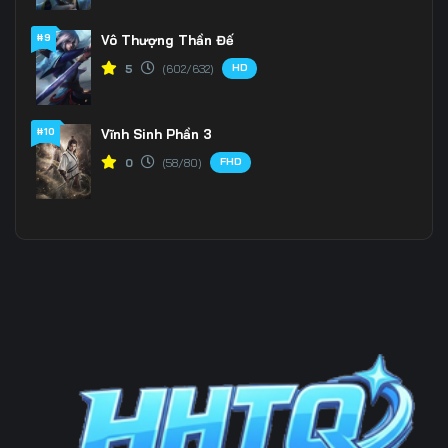
#9
Vô Thượng Thần Đế
199
200
201
HD
5
(602/632)
202
203
204
205
206
207
#10
Vĩnh Sinh Phần 3
FHD
0
(58/80)
208
209
210
211
212
213
214
215
216
217
218
219
220
221
222
223
224
225
226
227
228