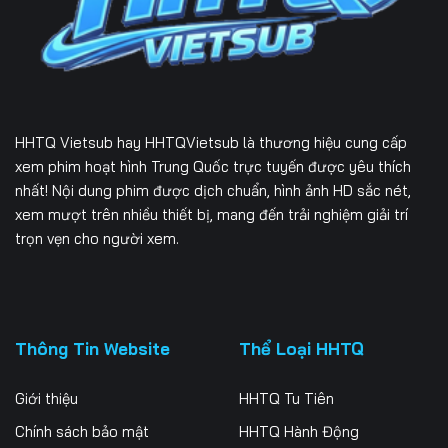
229
230
231
232
233
234
235
236
237
HHTQ Vietsub
hay HHTQVietsub là thương hiệu cung cấp
238
239
240
xem phim hoạt hình Trung Quốc trực tuyến được yêu thích
nhất! Nội dung phim được dịch chuẩn, hình ảnh HD sắc nét,
241
242
243
xem mượt trên nhiều thiết bị, mang đến trải nghiệm giải trí
trọn vẹn cho người xem.
244
245
246
247
248
249
250
251
252
Thông Tin Website
Thể Loại HHTQ
253
254
255
Giới thiệu
HHTQ Tu Tiên
256
257
258
Chính sách bảo mật
HHTQ Hành Động