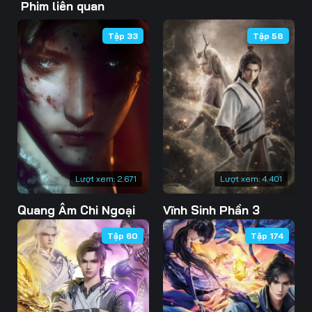
Phim liên quan
46
47
48
Tập 33
Tập 58
49
50
51
52
53
54
55
56
57
58
59
60
61
62
63
Lượt xem:
2.671
Lượt xem:
4.401
Quang Âm Chi Ngoại
Vĩnh Sinh Phần 3
64
65
66
Tập 60
Tập 174
67
68
69
70
71
72
73
74
75