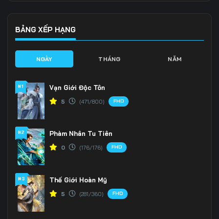
136
137
138
139
140
141
BẢNG XẾP HẠNG
142
143
144
NGÀY
THÁNG
NĂM
145
146
147
#1
Vạn Giới Độc Tôn
148
149
150
FHD
5
(471/800)
151
152
153
#2
Phàm Nhân Tu Tiên
154
155
156
FHD
0
(176/176)
157
158
159
160
161
162
#3
Thế Giới Hoàn Mỹ
FHD
5
(281/360)
163
164
165