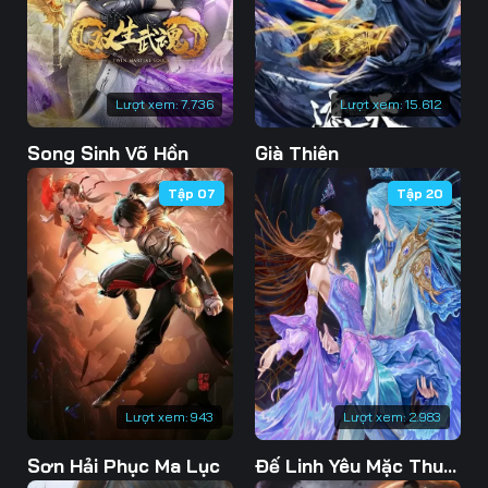
76
77
78
79
80
81
Lượt xem:
7.736
Lượt xem:
15.612
82
83
84
Song Sinh Võ Hồn
Già Thiên
85
86
87
Tập 07
Tập 20
88
89
90
91
92
93
94
95
96
97
98
99
100
101
102
Lượt xem:
943
Lượt xem:
2.983
103
104
105
Sơn Hải Phục Ma Lục
Đế Linh Yêu Mặc Thuỷ Linh Lung