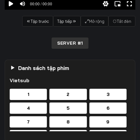
00:00 / 00:00
Tập trước
Tập tiếp
Mở rộng
Tắt đèn
SERVER #1
Danh sách tập phim
Vietsub
1
2
3
4
5
6
7
8
9
10
11
12