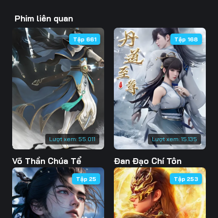
43
44
45
Phim liên quan
46
47
48
Tập 661
Tập 168
49
50
51
52
53
54
55
56
57
58
59
60
61
62
63
Lượt xem:
55.011
Lượt xem:
15.135
Võ Thần Chúa Tể
Đan Đạo Chí Tôn
64
65
66
Tập 25
Tập 253
67
68
69
70
71
72