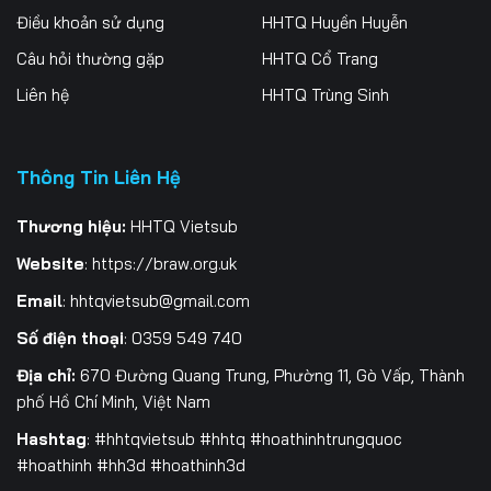
Điều khoản sử dụng
HHTQ Huyền Huyễn
196
197
198
Câu hỏi thường gặp
HHTQ Cổ Trang
199
200
201
Liên hệ
HHTQ Trùng Sinh
202
203
204
205
206
207
Thông Tin Liên Hệ
208
209
210
Thương hiệu:
HHTQ Vietsub
Website
:
https://braw.org.uk
211
212
213
Email
:
hhtqvietsub@gmail.com
214
215
216
Số điện thoại
: 0359 549 740
217
218
219
Địa chỉ:
670 Đường Quang Trung, Phường 11, Gò Vấp, Thành
phố Hồ Chí Minh, Việt Nam
220
221
222
Hashtag
: #hhtqvietsub #hhtq #hoathinhtrungquoc
223
224
225
#hoathinh #hh3d #hoathinh3d