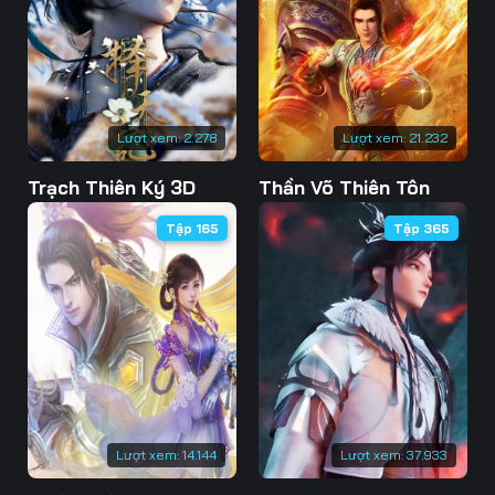
73
74
75
76
77
78
79
80
81
Lượt xem:
2.278
Lượt xem:
21.232
82
83
84
Trạch Thiên Ký 3D
Thần Võ Thiên Tôn
85
86
87
Tập 165
Tập 365
88
89
90
91
92
93
94
95
96
97
98
99
100
101
102
Lượt xem:
14.144
Lượt xem:
37.933