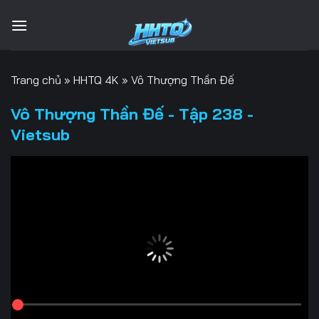
Bỏ
qua
nội
dung
Trang chủ
»
HHTQ 4K
»
Vô Thượng Thần Đế
Vô Thượng Thần Đế - Tập 238 -
Vietsub