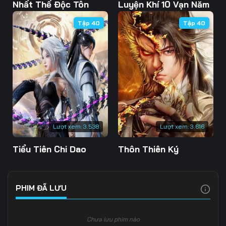
103
104
105
Nhất Thế Độc Tôn
Luyện Khí 10 Vạn Năm
Tập 40
Tập 40
106
107
108
109
110
111
112
113
114
115
116
117
118
119
120
Lượt xem:
3.538
Lượt xem:
3.616
121
122
123
Tiểu Tiên Chi Dao
Thôn Thiên Ký
124
125
126
127
128
129
PHIM ĐÃ LƯU
130
131
132
Chưa lưu phim nào
133
134
135