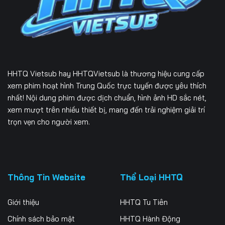
166
167
168
169
170
171
172
173
174
HHTQ Vietsub
hay HHTQVietsub là thương hiệu cung cấp
175
176
177
xem phim hoạt hình Trung Quốc trực tuyến được yêu thích
nhất! Nội dung phim được dịch chuẩn, hình ảnh HD sắc nét,
178
179
180
xem mượt trên nhiều thiết bị, mang đến trải nghiệm giải trí
trọn vẹn cho người xem.
181
182
183
184
185
186
187
188
189
Thông Tin Website
Thể Loại HHTQ
190
191
192
Giới thiệu
HHTQ Tu Tiên
193
194
195
Chính sách bảo mật
HHTQ Hành Động